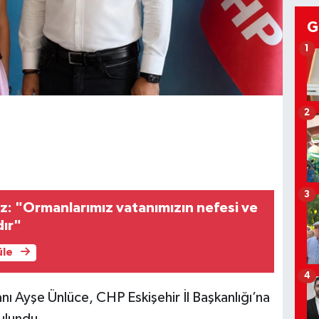
G
1
2
3
z: "Ormanlarımız vatanımızın nefesi ve
dır"
üle
4
nı Ayşe Ünlüce, CHP Eskişehir İl Başkanlığı’na
ulundu.