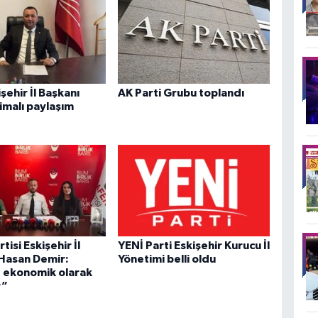
şehir İl Başkanı
AK Parti Grubu toplandı
 imalı paylaşım
tisi Eskişehir İl
YENİ Parti Eskişehir Kurucu İl
Hasan Demir:
Yönetimi belli oldu
 ekonomik olarak
r”