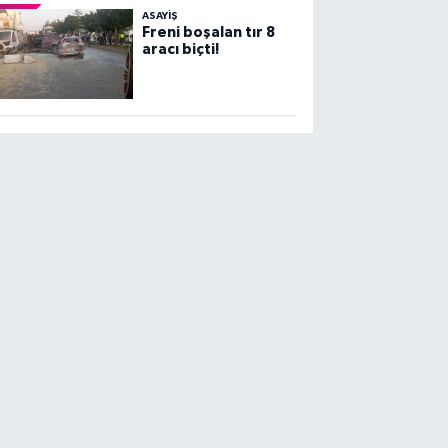
ASAYİŞ
Freni boşalan tır 8
aracı biçti!