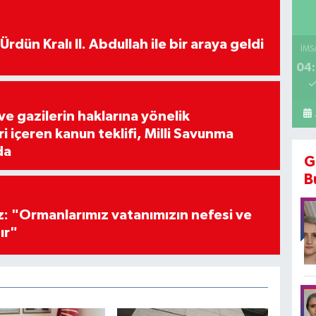
rdün Kralı II. Abdullah ile bir araya geldi
İMS
04:
 ve gazilerin haklarına yönelik
 içeren kanun teklifi, Milli Savunma
da
G
B
z: "Ormanlarımız vatanımızın nefesi ve
ır"