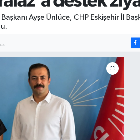
alaz'a destek ziya
 Başkanı Ayşe Ünlüce, CHP Eskişehir İl Baş
du.
ESI