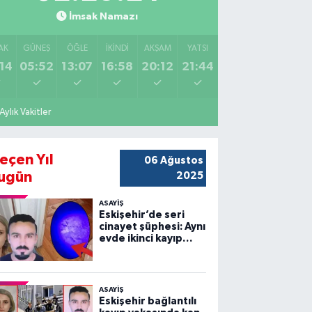
İmsak Namazı
AK
GÜNEŞ
ÖĞLE
İKINDI
AKŞAM
YATSI
14
05:52
13:07
16:58
20:12
21:44
Aylık Vakitler
eçen Yıl
06 Ağustos
ugün
2025
ASAYİŞ
Eskişehir’de seri
cinayet şüphesi: Aynı
evde ikinci kayıp
vakası!
ASAYİŞ
Eskişehir bağlantılı