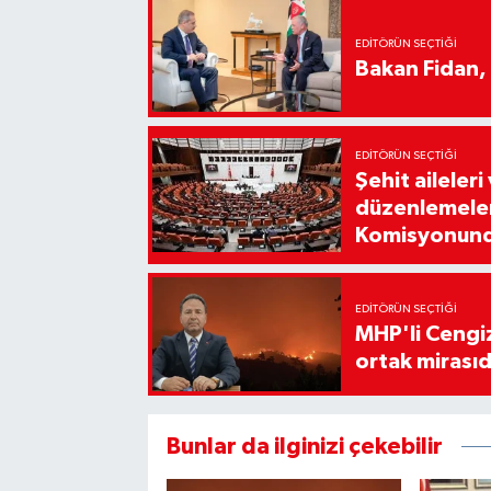
EDITÖRÜN SEÇTIĞI
Bakan Fidan, Ü
EDITÖRÜN SEÇTIĞI
Şehit aileleri
düzenlemeleri
Komisyonun
EDITÖRÜN SEÇTIĞI
MHP'li Cengi
ortak mirasıd
Bunlar da ilginizi çekebilir