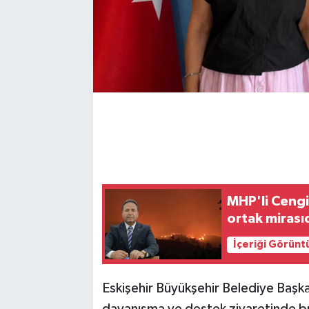
MHP'li Cengi
ortak mirası
İçeriği Görünt
Eskişehir Büyükşehir Belediye Başka
dayanışma ve destek ziyaretinde b