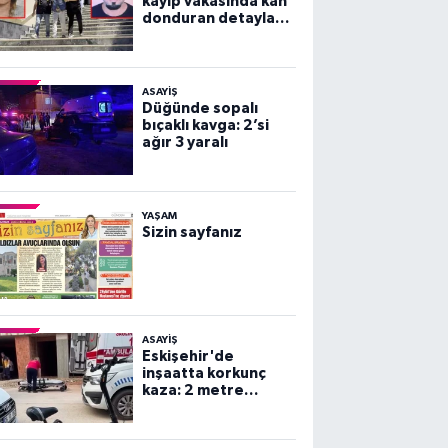
kayıp vakasında kan
donduran detaylar
ortaya çıktı!
ASAYİŞ
Düğünde sopalı
bıçaklı kavga: 2’si
ağır 3 yaralı
YAŞAM
Sizin sayfanız
ASAYİŞ
Eskişehir'de
inşaatta korkunç
kaza: 2 metre
yüksekten beton
zemine çakıldı!