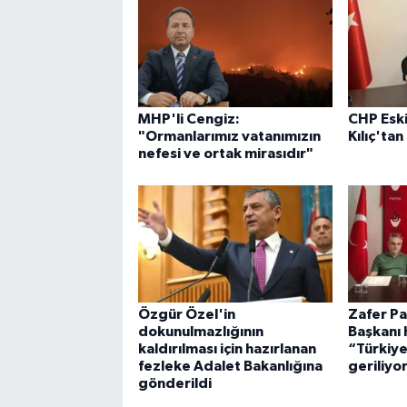
MHP'li Cengiz:
CHP Eski
"Ormanlarımız vatanımızın
Kılıç'tan
nefesi ve ortak mirasıdır"
Özgür Özel'in
Zafer Par
dokunulmazlığının
Başkanı 
kaldırılması için hazırlanan
“Türkiye
fezleke Adalet Bakanlığına
geriliyo
gönderildi