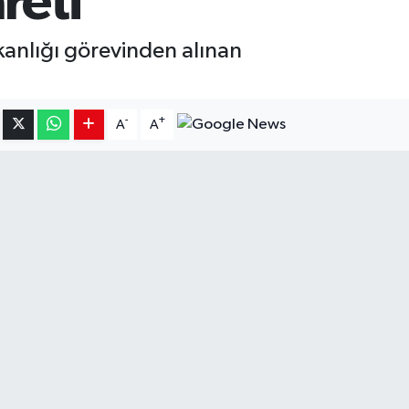
reti
kanlığı görevinden alınan
-
+
A
A