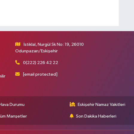
İstiklal, Nurgül Sk No: 19, 26010
Odunpazarı/Eskişehir
0(222) 226 42 22
[email protected]
ilir
Hava Durumu
Eskişehir Namaz Vakitleri
üm Manşetler
Son Dakika Haberleri