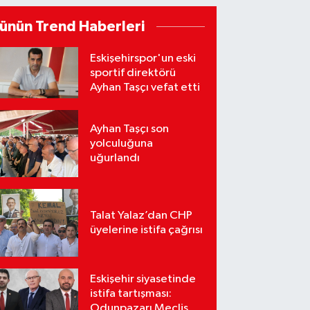
ünün Trend Haberleri
Eskişehirspor'un eski
sportif direktörü
Ayhan Taşçı vefat etti
Ayhan Taşçı son
yolculuğuna
uğurlandı
Talat Yalaz’dan CHP
üyelerine istifa çağrısı
Eskişehir siyasetinde
istifa tartışması:
Odunpazarı Meclis