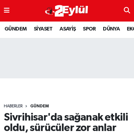
ASAYİŞ
Nöbetçi Eczaneler
GÜNDEM
SİYASET
ASAYİŞ
SPOR
DÜNYA
EK
DÜNYA
Hava Durumu
EKONOMİ
Eskişehir Namaz Vakitleri
GÜNDEM
Trafik Durumu
RESMİ İLAN
Puan Durumu ve Fikstür
SİYASET
Tüm Manşetler
HABERLER
GÜNDEM
SPOR
Son Dakika Haberleri
Sivrihisar'da sağanak etkili
oldu, sürücüler zor anlar
YAŞAM
Haber Arşivi