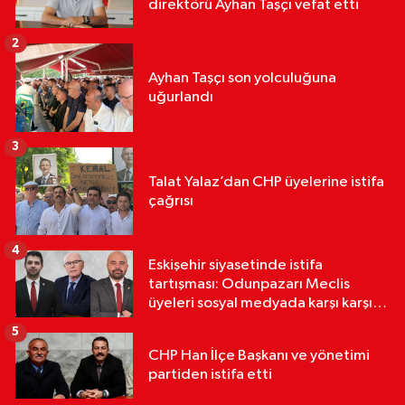
direktörü Ayhan Taşçı vefat etti
2
Ayhan Taşçı son yolculuğuna
uğurlandı
3
Talat Yalaz’dan CHP üyelerine istifa
çağrısı
4
Eskişehir siyasetinde istifa
tartışması: Odunpazarı Meclis
üyeleri sosyal medyada karşı karşıya
geldi
5
CHP Han İlçe Başkanı ve yönetimi
partiden istifa etti