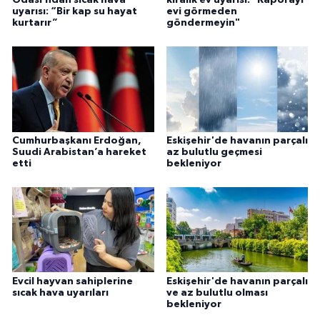
uyarısı: “Bir kap su hayat
evi görmeden
kurtarır”
göndermeyin"
Cumhurbaşkanı Erdoğan,
Eskişehir'de havanın parçalı
Suudi Arabistan’a hareket
az bulutlu geçmesi
etti
bekleniyor
Evcil hayvan sahiplerine
Eskişehir'de havanın parçalı
sıcak hava uyarıları
ve az bulutlu olması
bekleniyor