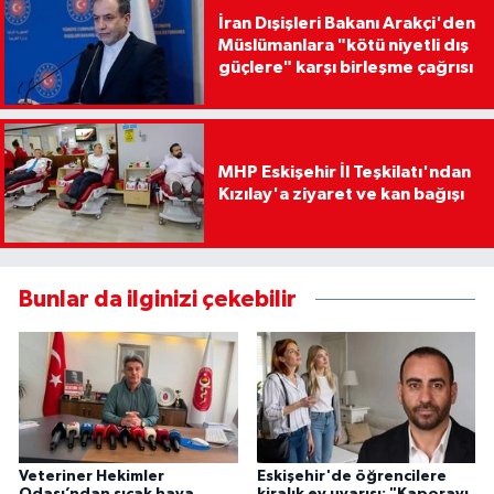
İran Dışişleri Bakanı Arakçi'den
Müslümanlara "kötü niyetli dış
güçlere" karşı birleşme çağrısı
MHP Eskişehir İl Teşkilatı'ndan
Kızılay'a ziyaret ve kan bağışı
Bunlar da ilginizi çekebilir
Veteriner Hekimler
Eskişehir'de öğrencilere
Odası’ndan sıcak hava
kiralık ev uyarısı: "Kaporayı