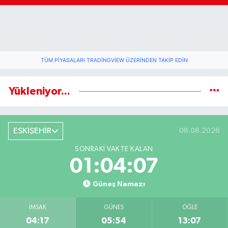
TÜM PIYASALARI TRADINGVIEW ÜZERINDEN TAKIP EDIN
Yükleniyor...
ESKİŞEHİR
08.08.2026
SONRAKI VAKTE KALAN
01:04:07
Güneş Namazı
İMSAK
GÜNEŞ
ÖĞLE
04:17
05:54
13:07