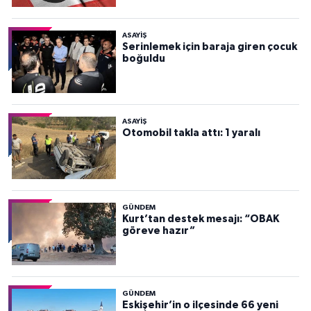
ASAYİŞ
Serinlemek için baraja giren çocuk
boğuldu
ASAYİŞ
Otomobil takla attı: 1 yaralı
GÜNDEM
Kurt’tan destek mesajı: “OBAK
göreve hazır”
GÜNDEM
Eskişehir’in o ilçesinde 66 yeni