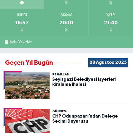
İKINDI
AKŞAM
YATSI
16:57
20:10
21:40
Aylık Vakitler
Geçen Yıl Bugün
08 Ağustos 2025
RESMİ İLAN
Seyitgazi Belediyesi işyerleri
kiralama ihalesi
GÜNDEM
CHP Odunpazarı’ndan Delege
Seçimi Duyurusu