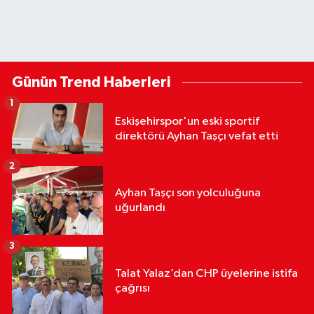
Günün Trend Haberleri
1
Eskişehirspor'un eski sportif
direktörü Ayhan Taşçı vefat etti
2
Ayhan Taşçı son yolculuğuna
uğurlandı
3
Talat Yalaz’dan CHP üyelerine istifa
çağrısı