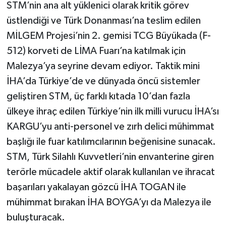
STM’nin ana alt yüklenici olarak kritik görev
üstlendiği ve Türk Donanması’na teslim edilen
MİLGEM Projesi’nin 2. gemisi TCG Büyükada (F-
512) korveti de LİMA Fuarı’na katılmak için
Malezya’ya seyrine devam ediyor. Taktik mini
İHA’da Türkiye’de ve dünyada öncü sistemler
geliştiren STM, üç farklı kıtada 10’dan fazla
ülkeye ihraç edilen Türkiye’nin ilk milli vurucu İHA’sı
KARGU’yu anti-personel ve zırh delici mühimmat
başlığı ile fuar katılımcılarının beğenisine sunacak.
STM, Türk Silahlı Kuvvetleri’nin envanterine giren
terörle mücadele aktif olarak kullanılan ve ihracat
başarıları yakalayan gözcü İHA TOGAN ile
mühimmat bırakan İHA BOYGA’yı da Malezya ile
buluşturacak.