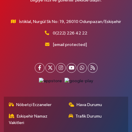
bilgiye hızlı ve güvenilir şekilde ulaşın.
İstiklal, Nurgül Sk No: 19, 26010 Odunpazarı/Eskişehir
0(222) 226 42 22
[email protected]
Nöbetçi Eczaneler
Hava Durumu
Eskişehir Namaz
Trafik Durumu
Vakitleri