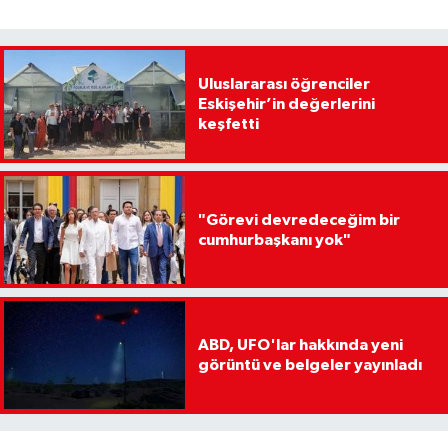
Uluslararası öğrenciler
Eskişehir’in değerlerini
keşfetti
"Görevi devredeceğim bir
cumhurbaşkanı yok"
ABD, UFO'lar hakkında yeni
görüntü ve belgeler yayınladı