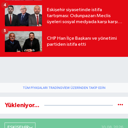
4
Eskişehir siyasetinde istifa
tartışması: Odunpazarı Meclis
üyeleri sosyal medyada karşı karşıya
geldi
5
CHP Han İlçe Başkanı ve yönetimi
partiden istifa etti
TÜM PIYASALARI TRADINGVIEW ÜZERINDEN TAKIP EDIN
Yükleniyor...
ESKİŞEHİR
10.08.2026