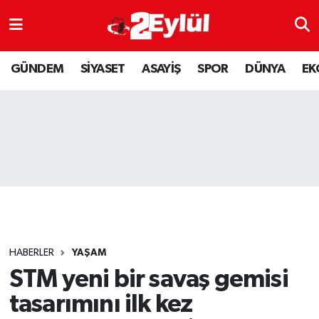
ASAYİŞ
Nöbetçi Eczaneler
GÜNDEM
SİYASET
ASAYİŞ
SPOR
DÜNYA
EK
DÜNYA
Hava Durumu
EKONOMİ
Eskişehir Namaz Vakitleri
GÜNDEM
Trafik Durumu
RESMİ İLAN
Puan Durumu ve Fikstür
SİYASET
Tüm Manşetler
HABERLER
YAŞAM
SPOR
Son Dakika Haberleri
STM yeni bir savaş gemisi
tasarımını ilk kez
YAŞAM
Haber Arşivi