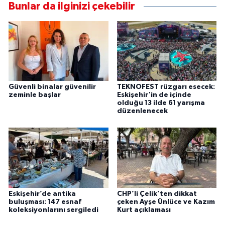
Bunlar da ilginizi çekebilir
Güvenli binalar güvenilir
TEKNOFEST rüzgarı esecek:
zeminle başlar
Eskişehir'in de içinde
olduğu 13 ilde 61 yarışma
düzenlenecek
Eskişehir’de antika
CHP’li Çelik’ten dikkat
buluşması: 147 esnaf
çeken Ayşe Ünlüce ve Kazım
koleksiyonlarını sergiledi
Kurt açıklaması