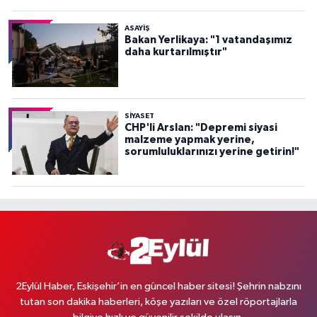
ASAYİŞ
Bakan Yerlikaya: "1 vatandaşımız
daha kurtarılmıştır"
SİYASET
CHP'li Arslan: "Depremi siyasi
malzeme yapmak yerine,
sorumluluklarınızı yerine getirin!"
2Eylül Haber, Eskişehir’in en güncel haber sitesi! Şehrin nabzını
tutan son dakika haberleri, köşe yazıları ve özel röportajlarla