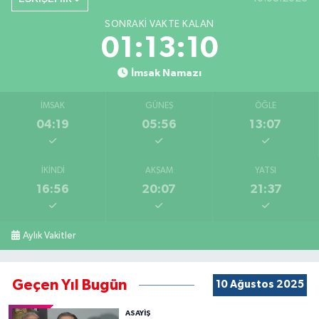
SONRAKI VAKTE KALAN
01:13:09
İmsak Namazı
İMSAK
GÜNEŞ
ÖĞLE
04:19
05:56
13:07
İKINDI
AKŞAM
YATSI
16:56
20:07
21:37
Aylık Vakitler
Geçen Yıl Bugün
10 Ağustos 2025
ASAYİŞ