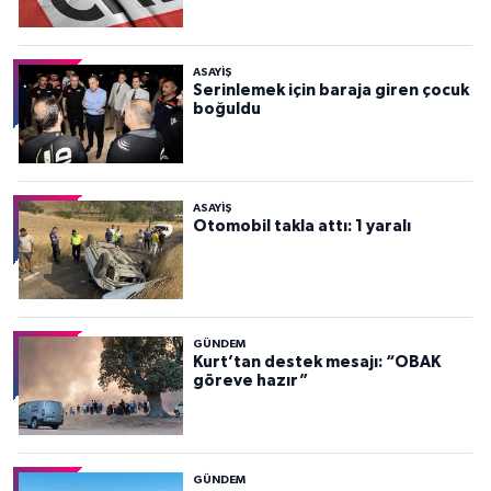
ASAYİŞ
Serinlemek için baraja giren çocuk
boğuldu
ASAYİŞ
Otomobil takla attı: 1 yaralı
GÜNDEM
Kurt’tan destek mesajı: “OBAK
göreve hazır”
GÜNDEM