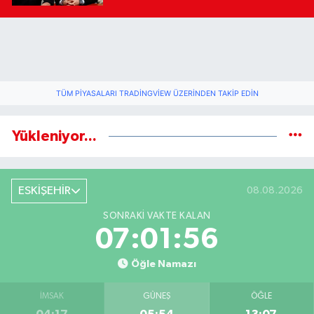
TÜM PIYASALARI TRADINGVIEW ÜZERINDEN TAKIP EDIN
Yükleniyor...
ESKİŞEHİR
08.08.2026
SONRAKI VAKTE KALAN
07:01:56
Öğle Namazı
İMSAK
GÜNEŞ
ÖĞLE