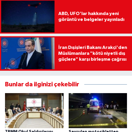
ABD, UFO'lar hakkında yeni
görüntü ve belgeler yayınladı
İran Dışişleri Bakanı Arakçi'den
Müslümanlara "kötü niyetli dış
güçlere" karşı birleşme çağrısı
Bunlar da ilginizi çekebilir
TBMM Okul Saldırılarını
Savrulan motosikletten