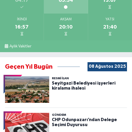
04:17
05:54
13:07
İKINDI
AKŞAM
YATSI
16:57
20:10
21:40
Aylık Vakitler
Geçen Yıl Bugün
08 Ağustos 2025
RESMİ İLAN
Seyitgazi Belediyesi işyerleri
kiralama ihalesi
GÜNDEM
CHP Odunpazarı’ndan Delege
Seçimi Duyurusu