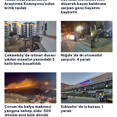
Araştırma Komisyonu’ndan
düşerek başını kaldırıma
kritik taslak
çarpan genç hayatını
kaybetti
Çekmeköy’de istinat duvarı
Niğde'de iki otomobil
yıkılan inşaatın yanındaki 5
çarpıştı: 4 yaralı
katlı bina boşaltıldı
Çorum'da balya makinesi
Eskişehir'de iş kazası: 1
yangına sebep oldu: 500
yaralı
dönüm anız küle döndü