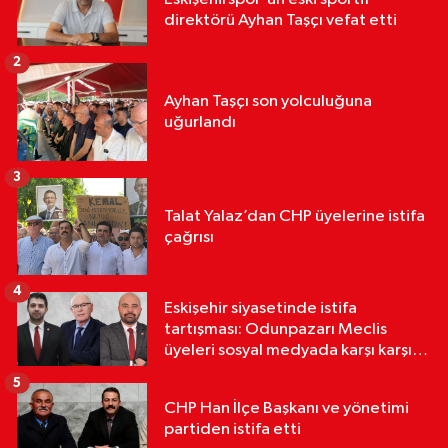
direktörü Ayhan Taşçı vefat etti
2
Ayhan Taşçı son yolculuğuna
uğurlandı
3
Talat Yalaz’dan CHP üyelerine istifa
çağrısı
4
Eskişehir siyasetinde istifa
tartışması: Odunpazarı Meclis
üyeleri sosyal medyada karşı karşıya
geldi
5
CHP Han İlçe Başkanı ve yönetimi
partiden istifa etti