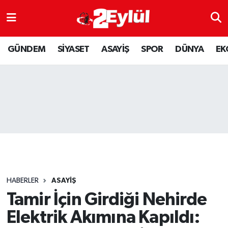
ASAYİŞ
Nöbetçi Eczaneler
GÜNDEM
SİYASET
ASAYİŞ
SPOR
DÜNYA
EK
DÜNYA
Hava Durumu
EKONOMİ
Eskişehir Namaz Vakitleri
GÜNDEM
Trafik Durumu
RESMİ İLAN
Puan Durumu ve Fikstür
SİYASET
Tüm Manşetler
HABERLER
ASAYİŞ
SPOR
Son Dakika Haberleri
Tamir İçin Girdiği Nehirde
Elektrik Akımına Kapıldı:
YAŞAM
Haber Arşivi