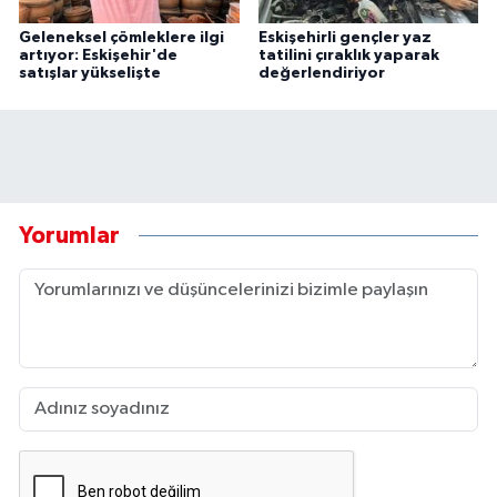
Geleneksel çömleklere ilgi
Eskişehirli gençler yaz
artıyor: Eskişehir'de
tatilini çıraklık yaparak
satışlar yükselişte
değerlendiriyor
Yorumlar