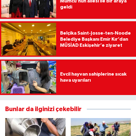
Mumcu’nun ailesi ile bir araya
geldi
Belçika Saint-Josse-ten-Noode
Belediye Başkanı Emir Kır’dan
MÜSİAD Eskişehir’e ziyaret
Evcil hayvan sahiplerine sıcak
hava uyarıları
Bunlar da ilginizi çekebilir