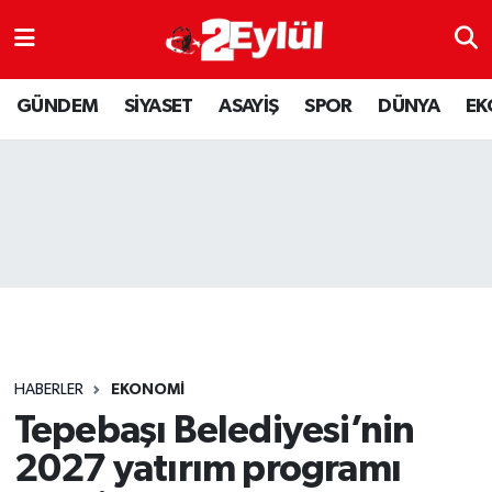
ASAYİŞ
Nöbetçi Eczaneler
GÜNDEM
SİYASET
ASAYİŞ
SPOR
DÜNYA
EK
DÜNYA
Hava Durumu
EKONOMİ
Eskişehir Namaz Vakitleri
GÜNDEM
Trafik Durumu
RESMİ İLAN
Puan Durumu ve Fikstür
SİYASET
Tüm Manşetler
HABERLER
EKONOMİ
SPOR
Son Dakika Haberleri
Tepebaşı Belediyesi’nin
2027 yatırım programı
YAŞAM
Haber Arşivi