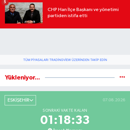
5
CHP Han İlçe Başkanı ve yönetimi
partiden istifa etti
TÜM PIYASALARI TRADINGVIEW ÜZERINDEN TAKIP EDIN
Yükleniyor...
ESKİŞEHİR
07.08.2026
SONRAKI VAKTE KALAN
01:18:32