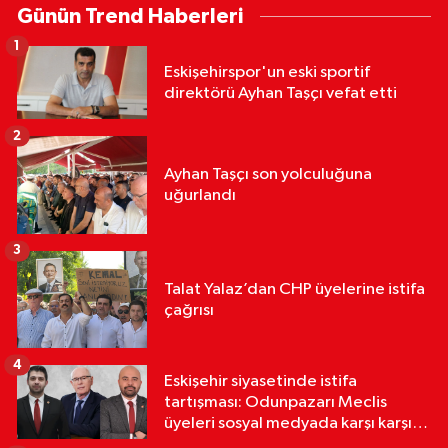
Günün Trend Haberleri
1
Eskişehirspor'un eski sportif
direktörü Ayhan Taşçı vefat etti
2
Ayhan Taşçı son yolculuğuna
uğurlandı
3
Talat Yalaz’dan CHP üyelerine istifa
çağrısı
4
Eskişehir siyasetinde istifa
tartışması: Odunpazarı Meclis
üyeleri sosyal medyada karşı karşıya
geldi