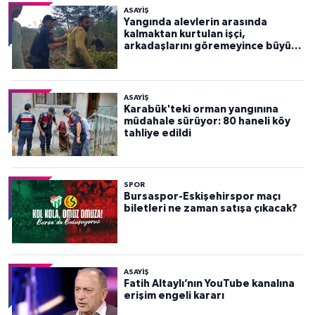
ASAYİŞ
Yangında alevlerin arasında
kalmaktan kurtulan işçi,
arkadaşlarını göremeyince büyük
panik yaşadı
ASAYİŞ
Karabük'teki orman yangınına
müdahale sürüyor: 80 haneli köy
tahliye edildi
SPOR
Bursaspor-Eskişehirspor maçı
biletleri ne zaman satışa çıkacak?
ASAYİŞ
Fatih Altaylı’nın YouTube kanalına
erişim engeli kararı