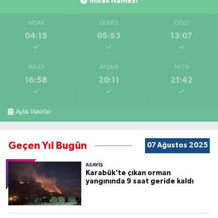
İmsak Namazı
İMSAK
GÜNEŞ
ÖĞLE
04:15
05:53
13:07
İKINDI
AKŞAM
YATSI
16:58
20:11
21:42
Aylık Vakitler
Geçen Yıl Bugün
07 Ağustos 2025
ASAYİŞ
Karabük'te çıkan orman
yangınında 9 saat geride kaldı