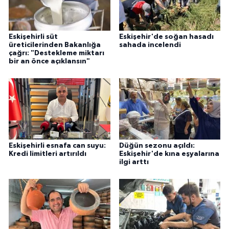
Eskişehirli süt
Eskişehir'de soğan hasadı
üreticilerinden Bakanlığa
sahada incelendi
çağrı: "Destekleme miktarı
bir an önce açıklansın"
Eskişehirli esnafa can suyu:
Düğün sezonu açıldı:
Kredi limitleri artırıldı
Eskişehir'de kına eşyalarına
ilgi arttı