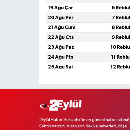
19 Ağu Çar
6 Rebiu
20 Ağu Per
7 Rebiu
21 Ağu Cum
8 Rebiu
22 Ağu Cts
9 Rebiu
23 Ağu Paz
10 Rebi
24 Ağu Pts
11 Rebi
25 Ağu Sal
12 Rebi
2Eylül Haber, Eskişehir’in en güncel haber sitesi!
Şehrin nabzını tutan son dakika haberleri, köşe