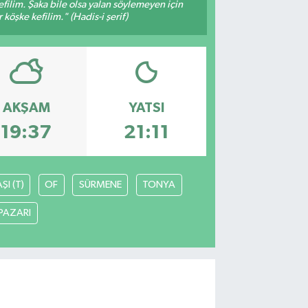
filim. Şaka bile olsa yalan söylemeyen için
köşke kefilim." (Hadis-i şerif)
AKŞAM
YATSI
19:37
21:11
I (T)
OF
SÜRMENE
TONYA
PAZARI
I