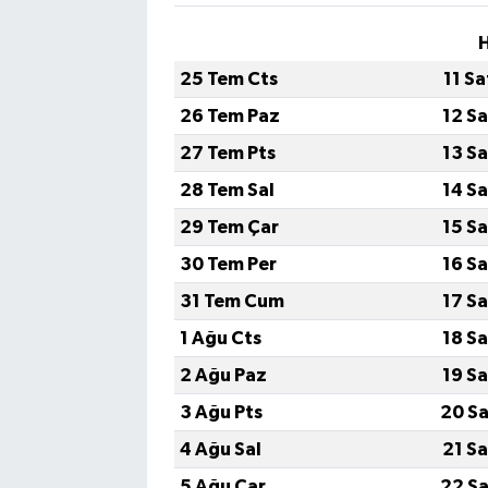
H
25 Tem Cts
11 S
26 Tem Paz
12 S
27 Tem Pts
13 S
28 Tem Sal
14 S
29 Tem Çar
15 S
30 Tem Per
16 S
31 Tem Cum
17 S
1 Ağu Cts
18 S
2 Ağu Paz
19 S
3 Ağu Pts
20 Sa
4 Ağu Sal
21 S
5 Ağu Çar
22 Sa