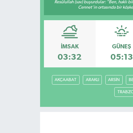
Resûlullah (sav) buyurdular: "Ben, haklı b
Cennet'in ortasında bir köşke 
İMSAK
GÜNEŞ
03:32
05:13
AKÇAABAT
ARAKLI
ARSİN
B
TRABZ