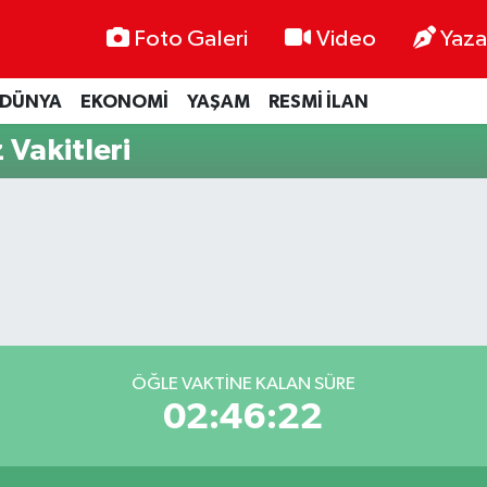
Foto Galeri
Video
Yaza
DÜNYA
EKONOMİ
YAŞAM
RESMİ İLAN
Vakitleri
ÖĞLE VAKTINE KALAN SÜRE
02:46:21