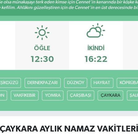
ile olsa münakaşayı terk eden kimse için Cennet'in kenarında bir köşke ke
kefilim. Ahlâkını güzelleştiren için de Cennet'in en üst derecesinde bir 
ÖĞLE
İKINDI
12:30
16:22
EŞİKDÜZÜ
DERNEKPAZARI
DÜZKÖY
HAYRAT
KÖPRÜBAŞ
ON
VAKFIKEBİR
YOMRA
ÇARŞIBAŞI
ÇAYKARA
ŞAL
ÇAYKARA AYLIK NAMAZ VAKITLER