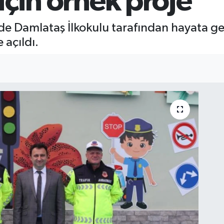
i için örnek proje
 Damlataş İlkokulu tarafından hayata geç
 açıldı.