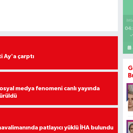
İMS
04:
i Ay'a çarptı
G
B
osyal medya fenomeni canlı yayında
ürüldü
avalimanında patlayıcı yüklü İHA bulundu