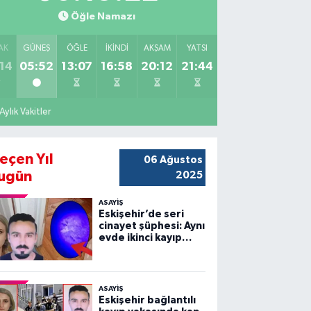
Öğle Namazı
AK
GÜNEŞ
ÖĞLE
İKINDI
AKŞAM
YATSI
14
05:52
13:07
16:58
20:12
21:44
Aylık Vakitler
eçen Yıl
06 Ağustos
ugün
2025
ASAYİŞ
Eskişehir’de seri
cinayet şüphesi: Aynı
evde ikinci kayıp
vakası!
ASAYİŞ
Eskişehir bağlantılı