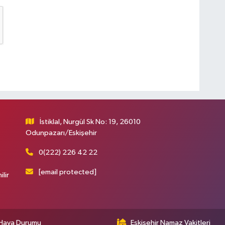
İstiklal, Nurgül Sk No: 19, 26010
Odunpazarı/Eskişehir
0(222) 226 42 22
[email protected]
ilir
Hava Durumu
Eskişehir Namaz Vakitleri