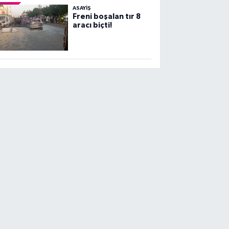
ASAYİŞ
Freni boşalan tır 8
aracı biçti!