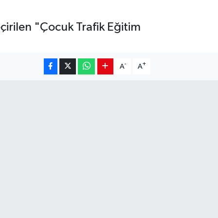
irilen "Çocuk Trafik Eğitim
-
+
A
A