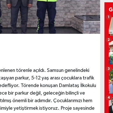
G
1
2
3
enlenen törenle açıldı. Samsun genelindeki
 taşıyan parkur, 5-12 yaş arası çocuklara trafik
hedefliyor. Törende konuşan Damlataş İlkokulu
e bir parkur değil, geleceğin bilinçli ve
4
 atılmış önemli bir adımdır. Çocuklarımızı hem
imiyle yetiştirmek istiyoruz. Proje sayesinde