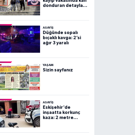
kayıp vakasında kan
donduran detaylar
ortaya çıktı!
ASAYİŞ
Düğünde sopalı
bıçaklı kavga: 2’si
ağır 3 yaralı
YAŞAM
Sizin sayfanız
ASAYİŞ
Eskişehir'de
inşaatta korkunç
kaza: 2 metre
yüksekten beton
zemine çakıldı!