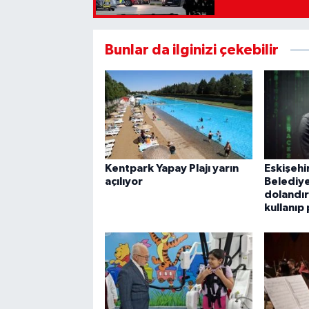
Bunlar da ilginizi çekebilir
Kentpark Yapay Plajı yarın
Eskişehi
açılıyor
Belediy
dolandırı
kullanıp 