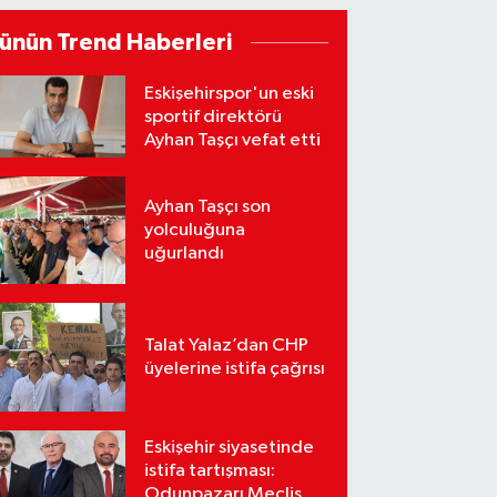
ünün Trend Haberleri
Eskişehirspor'un eski
sportif direktörü
Ayhan Taşçı vefat etti
Ayhan Taşçı son
yolculuğuna
uğurlandı
Talat Yalaz’dan CHP
üyelerine istifa çağrısı
Eskişehir siyasetinde
istifa tartışması:
Odunpazarı Meclis