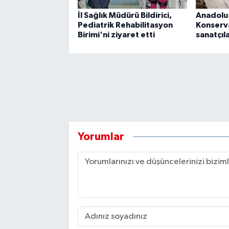
İl Sağlık Müdürü Bildirici,
Anadolu 
Pediatrik Rehabilitasyon
Konserv
Birimi'ni ziyaret etti
sanatçıla
Yorumlar