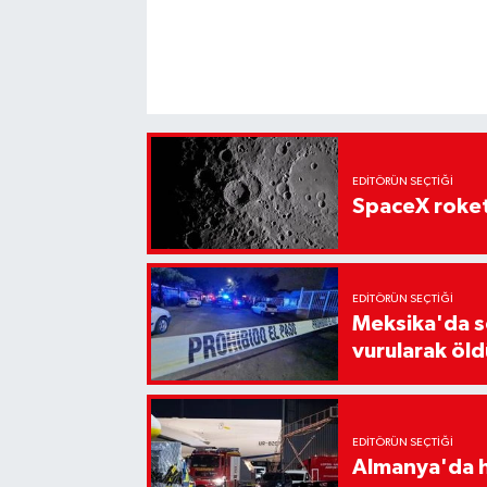
EDITÖRÜN SEÇTIĞI
SpaceX roket
EDITÖRÜN SEÇTIĞI
Meksika'da s
vurularak öld
EDITÖRÜN SEÇTIĞI
Almanya'da h