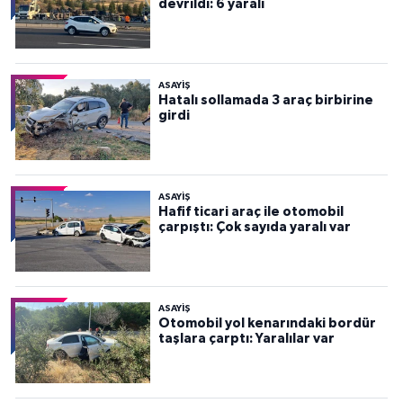
devrildi: 6 yaralı
ASAYİŞ
Hatalı sollamada 3 araç birbirine
girdi
ASAYİŞ
Hafif ticari araç ile otomobil
çarpıştı: Çok sayıda yaralı var
ASAYİŞ
Otomobil yol kenarındaki bordür
taşlara çarptı: Yaralılar var