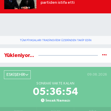
partiden istifa etti
TÜM PIYASALARI TRADINGVIEW ÜZERINDEN TAKIP EDIN
Yükleniyor...
ESKİŞEHİR
09.08.2026
SONRAKI VAKTE KALAN
05:36:53
İmsak Namazı