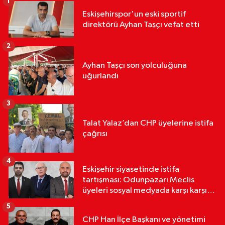
1
Eskişehirspor'un eski sportif
direktörü Ayhan Taşçı vefat etti
2
Ayhan Taşçı son yolculuğuna
uğurlandı
3
Talat Yalaz’dan CHP üyelerine istifa
çağrısı
4
Eskişehir siyasetinde istifa
tartışması: Odunpazarı Meclis
üyeleri sosyal medyada karşı karşıya
geldi
5
CHP Han İlçe Başkanı ve yönetimi