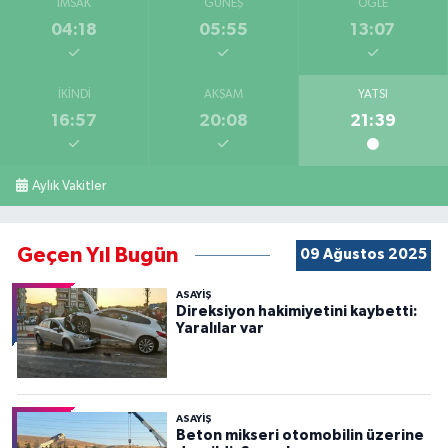
İMSAK
GÜNEŞ
ÖĞLE
04:18
05:55
13:07
İKINDI
AKŞAM
YATSI
16:57
20:08
21:39
Aylık Vakitler
Geçen Yıl Bugün
09 Ağustos 2025
ASAYİŞ
Direksiyon hakimiyetini kaybetti:
Yaralılar var
ASAYİŞ
Beton mikseri otomobilin üzerine