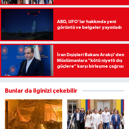
ABD, UFO'lar hakkında yeni
görüntü ve belgeler yayınladı
İran Dışişleri Bakanı Arakçi'den
Müslümanlara "kötü niyetli dış
güçlere" karşı birleşme çağrısı
Bunlar da ilginizi çekebilir