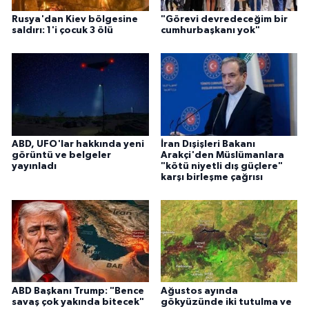
Rusya'dan Kiev bölgesine
"Görevi devredeceğim bir
saldırı: 1'i çocuk 3 ölü
cumhurbaşkanı yok"
ABD, UFO'lar hakkında yeni
İran Dışişleri Bakanı
görüntü ve belgeler
Arakçi'den Müslümanlara
yayınladı
"kötü niyetli dış güçlere"
karşı birleşme çağrısı
ABD Başkanı Trump: "Bence
Ağustos ayında
savaş çok yakında bitecek"
gökyüzünde iki tutulma ve