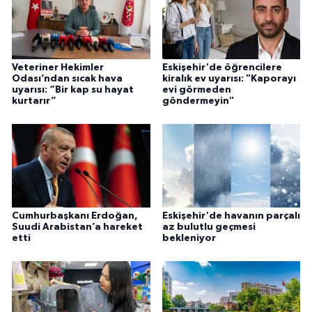
Veteriner Hekimler
Eskişehir'de öğrencilere
Odası’ndan sıcak hava
kiralık ev uyarısı: "Kaporayı
uyarısı: “Bir kap su hayat
evi görmeden
kurtarır”
göndermeyin"
Cumhurbaşkanı Erdoğan,
Eskişehir'de havanın parçalı
Suudi Arabistan’a hareket
az bulutlu geçmesi
etti
bekleniyor