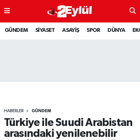
ASAYİŞ
Nöbetçi Eczaneler
GÜNDEM
SİYASET
ASAYİŞ
SPOR
DÜNYA
EK
DÜNYA
Hava Durumu
EKONOMİ
Eskişehir Namaz Vakitleri
GÜNDEM
Trafik Durumu
RESMİ İLAN
Puan Durumu ve Fikstür
SİYASET
Tüm Manşetler
HABERLER
GÜNDEM
SPOR
Son Dakika Haberleri
Türkiye ile Suudi Arabistan
arasındaki yenilenebilir
YAŞAM
Haber Arşivi