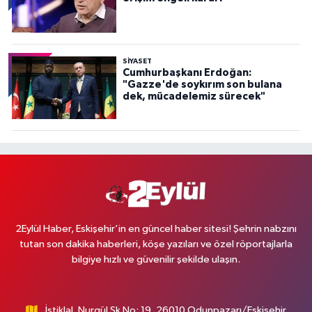
SİYASET
Cumhurbaşkanı Erdoğan:
"Gazze'de soykırım son bulana
dek, mücadelemiz sürecek"
2Eylül Haber, Eskişehir’in en güncel haber sitesi! Şehrin nabzını
tutan son dakika haberleri, köşe yazıları ve özel röportajlarla
bilgiye hızlı ve güvenilir şekilde ulaşın.
İstiklal, Nurgül Sk No: 19, 26010 Odunpazarı/Eskişehir