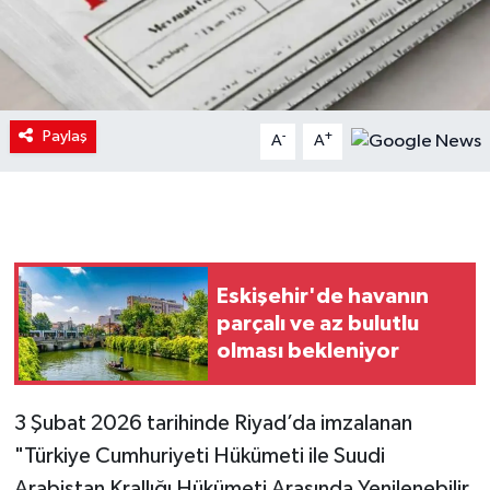
Paylaş
-
+
A
A
Eskişehir'de havanın
parçalı ve az bulutlu
olması bekleniyor
3 Şubat 2026 tarihinde Riyad’da imzalanan
"Türkiye Cumhuriyeti Hükümeti ile Suudi
Arabistan Krallığı Hükümeti Arasında Yenilenebilir