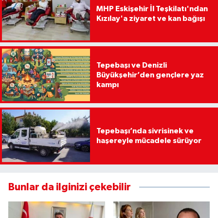
MHP Eskişehir İl Teşkilatı'ndan
Kızılay'a ziyaret ve kan bağışı
Tepebaşı ve Denizli
Büyükşehir’den gençlere yaz
kampı
Tepebaşı’nda sivrisinek ve
haşereyle mücadele sürüyor
Bunlar da ilginizi çekebilir