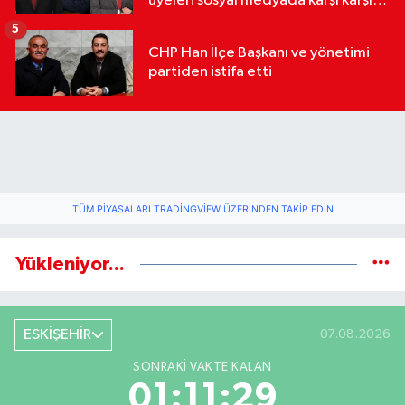
üyeleri sosyal medyada karşı karşıya
geldi
5
CHP Han İlçe Başkanı ve yönetimi
partiden istifa etti
TÜM PIYASALARI TRADINGVIEW ÜZERINDEN TAKIP EDIN
Yükleniyor...
ESKİŞEHİR
07.08.2026
SONRAKI VAKTE KALAN
01:11:29