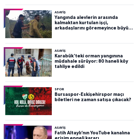
ASAYİŞ
Yangında alevlerin arasında
kalmaktan kurtulan işçi,
arkadaşlarını göremeyince büyük
panik yaşadı
ASAYİŞ
Karabük'teki orman yangınına
müdahale sürüyor: 80 haneli köy
tahliye edildi
SPOR
Bursaspor-Eskişehirspor maçı
biletleri ne zaman satışa çıkacak?
ASAYİŞ
Fatih Altaylı’nın YouTube kanalına
erişim engeli kararı