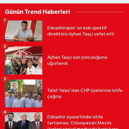
Günün Trend Haberleri
1
Eskişehirspor'un eski sportif
direktörü Ayhan Taşçı vefat etti
2
Ayhan Taşçı son yolculuğuna
uğurlandı
3
Talat Yalaz’dan CHP üyelerine istifa
çağrısı
4
Eskişehir siyasetinde istifa
tartışması: Odunpazarı Meclis