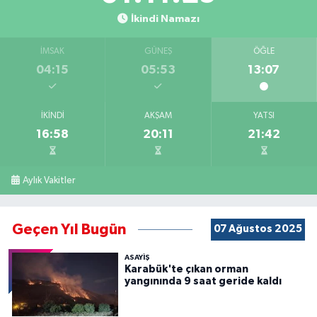
İkindi Namazı
İMSAK
GÜNEŞ
ÖĞLE
04:15
05:53
13:07
İKINDI
AKŞAM
YATSI
16:58
20:11
21:42
Aylık Vakitler
Geçen Yıl Bugün
07 Ağustos 2025
ASAYİŞ
Karabük'te çıkan orman
yangınında 9 saat geride kaldı