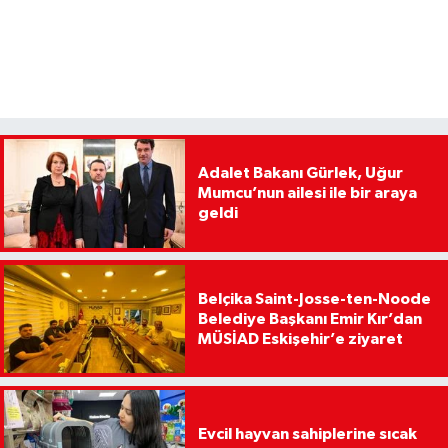
Adalet Bakanı Gürlek, Uğur
Mumcu’nun ailesi ile bir araya
geldi
Belçika Saint-Josse-ten-Noode
Belediye Başkanı Emir Kır’dan
MÜSİAD Eskişehir’e ziyaret
Evcil hayvan sahiplerine sıcak