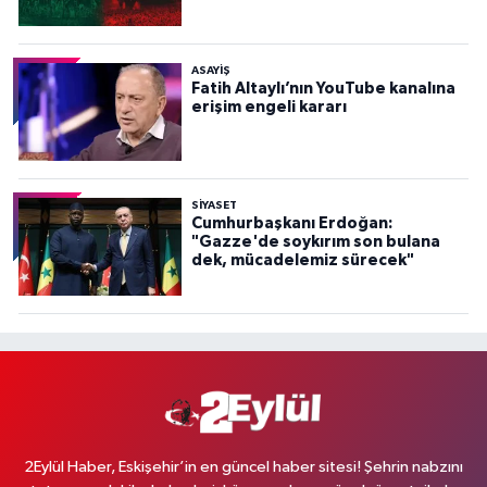
ASAYİŞ
Fatih Altaylı’nın YouTube kanalına
erişim engeli kararı
SİYASET
Cumhurbaşkanı Erdoğan:
"Gazze'de soykırım son bulana
dek, mücadelemiz sürecek"
2Eylül Haber, Eskişehir’in en güncel haber sitesi! Şehrin nabzını