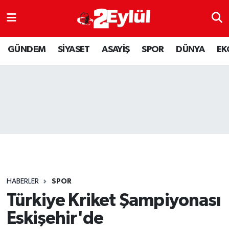
ASAYİŞ
Nöbetçi Eczaneler
GÜNDEM
SİYASET
ASAYİŞ
SPOR
DÜNYA
EK
DÜNYA
Hava Durumu
EKONOMİ
Eskişehir Namaz Vakitleri
GÜNDEM
Trafik Durumu
RESMİ İLAN
Puan Durumu ve Fikstür
SİYASET
Tüm Manşetler
HABERLER
SPOR
SPOR
Son Dakika Haberleri
Türkiye Kriket Şampiyonası
Eskişehir'de
YAŞAM
Haber Arşivi