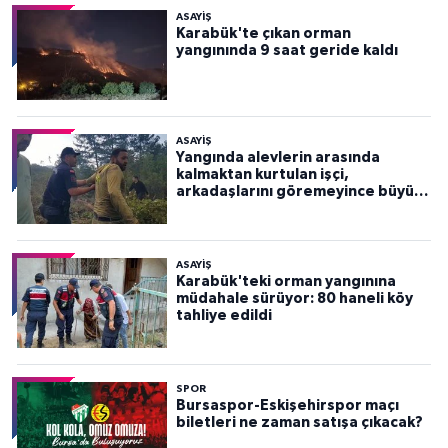
ASAYİŞ
Karabük'te çıkan orman
yangınında 9 saat geride kaldı
ASAYİŞ
Yangında alevlerin arasında
kalmaktan kurtulan işçi,
arkadaşlarını göremeyince büyük
panik yaşadı
ASAYİŞ
Karabük'teki orman yangınına
müdahale sürüyor: 80 haneli köy
tahliye edildi
SPOR
Bursaspor-Eskişehirspor maçı
biletleri ne zaman satışa çıkacak?