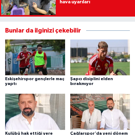
hava uyarıları
Bunlar da ilginizi çekebilir
Eskişehirspor gençlerle maç
Şapcı disiplini elden
yaptı
bırakmıyor
Kulübü hak ettiği yere
Çağlarspor'da yeni dönem