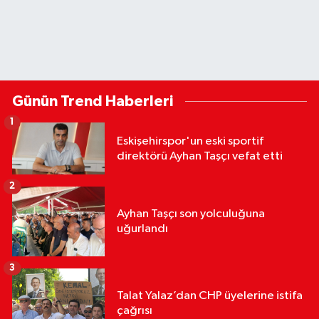
Günün Trend Haberleri
1
Eskişehirspor'un eski sportif
direktörü Ayhan Taşçı vefat etti
2
Ayhan Taşçı son yolculuğuna
uğurlandı
3
Talat Yalaz’dan CHP üyelerine istifa
çağrısı