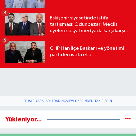
4
Eskişehir siyasetinde istifa
tartışması: Odunpazarı Meclis
üyeleri sosyal medyada karşı karşıya
geldi
5
CHP Han İlçe Başkanı ve yönetimi
partiden istifa etti
TÜM PIYASALARI TRADINGVIEW ÜZERINDEN TAKIP EDIN
Yükleniyor...