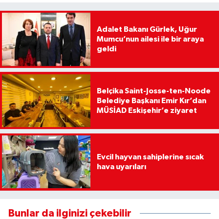
Adalet Bakanı Gürlek, Uğur
Mumcu’nun ailesi ile bir araya
geldi
Belçika Saint-Josse-ten-Noode
Belediye Başkanı Emir Kır’dan
MÜSİAD Eskişehir’e ziyaret
Evcil hayvan sahiplerine sıcak
hava uyarıları
Bunlar da ilginizi çekebilir