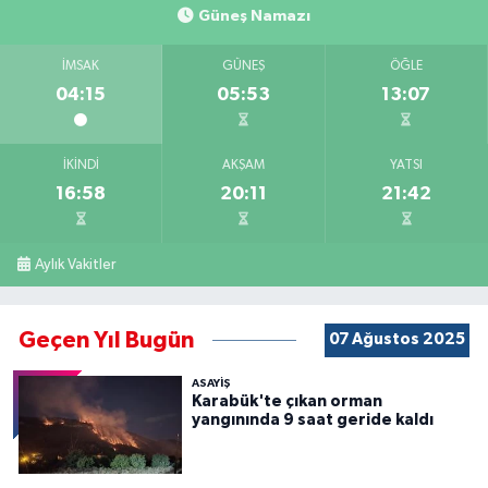
Güneş Namazı
İMSAK
GÜNEŞ
ÖĞLE
04:15
05:53
13:07
İKINDI
AKŞAM
YATSI
16:58
20:11
21:42
Aylık Vakitler
Geçen Yıl Bugün
07 Ağustos 2025
ASAYİŞ
Karabük'te çıkan orman
yangınında 9 saat geride kaldı