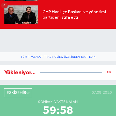
geldi
5
CHP Han İlçe Başkanı ve yönetimi
partiden istifa etti
TÜM PIYASALARI TRADINGVIEW ÜZERINDEN TAKIP EDIN
Yükleniyor...
ESKİŞEHİR
07.08.2026
SONRAKI VAKTE KALAN
59:58