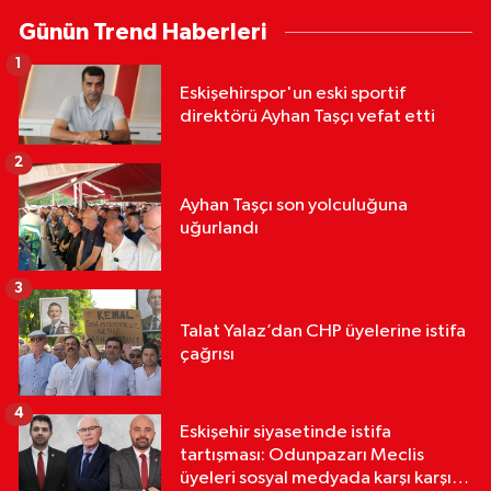
Günün Trend Haberleri
1
Eskişehirspor'un eski sportif
direktörü Ayhan Taşçı vefat etti
2
Ayhan Taşçı son yolculuğuna
uğurlandı
3
Talat Yalaz’dan CHP üyelerine istifa
çağrısı
4
Eskişehir siyasetinde istifa
tartışması: Odunpazarı Meclis
üyeleri sosyal medyada karşı karşıya