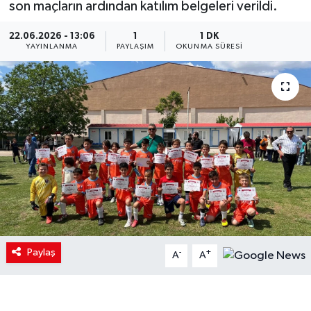
son maçların ardından katılım belgeleri verildi.
22.06.2026 - 13:06
1
1 DK
YAYINLANMA
PAYLAŞIM
OKUNMA SÜRESI
Paylaş
-
+
A
A