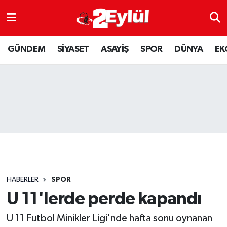
ASAYİŞ
Nöbetçi Eczaneler
GÜNDEM
SİYASET
ASAYİŞ
SPOR
DÜNYA
EK
DÜNYA
Hava Durumu
EKONOMİ
Eskişehir Namaz Vakitleri
GÜNDEM
Trafik Durumu
RESMİ İLAN
Puan Durumu ve Fikstür
SİYASET
Tüm Manşetler
HABERLER
SPOR
SPOR
Son Dakika Haberleri
U 11'lerde perde kapandı
U 11 Futbol Minikler Ligi'nde hafta sonu oynanan
YAŞAM
Haber Arşivi