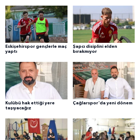
Eskişehirspor gençlerle maç
Şapcı disiplini elden
yaptı
bırakmıyor
Kulübü hak ettiği yere
Çağlarspor'da yeni dönem
taşıyacağız