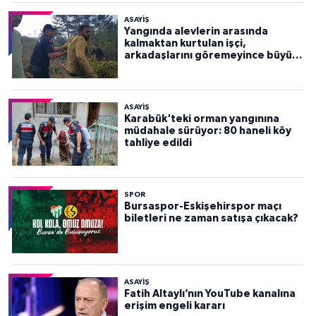
ASAYİŞ
Yangında alevlerin arasında
kalmaktan kurtulan işçi,
arkadaşlarını göremeyince büyük
panik yaşadı
ASAYİŞ
Karabük'teki orman yangınına
müdahale sürüyor: 80 haneli köy
tahliye edildi
SPOR
Bursaspor-Eskişehirspor maçı
biletleri ne zaman satışa çıkacak?
ASAYİŞ
Fatih Altaylı’nın YouTube kanalına
erişim engeli kararı