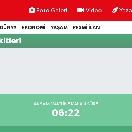
Foto Galeri
Video
Yaza
DÜNYA
EKONOMİ
YAŞAM
RESMİ İLAN
itleri
AKŞAM VAKTINE KALAN SÜRE
06:21