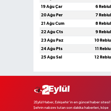
19 Ağu Çar
6 Rebiu
20 Ağu Per
7 Rebiu
21 Ağu Cum
8 Rebiu
22 Ağu Cts
9 Rebiu
23 Ağu Paz
10 Rebi
24 Ağu Pts
11 Rebi
25 Ağu Sal
12 Rebi
2Eylül Haber, Eskişehir’in en güncel haber sitesi!
Şehrin nabzını tutan son dakika haberleri, köşe