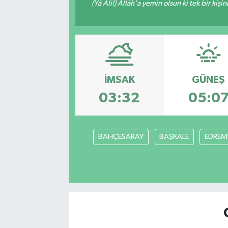
(Yâ Ali!) Allâh'a yemin olsun ki tek bir kiş
İMSAK
GÜNEŞ
03:32
05:0
BAHÇESARAY
BAŞKALE
EDREMİ