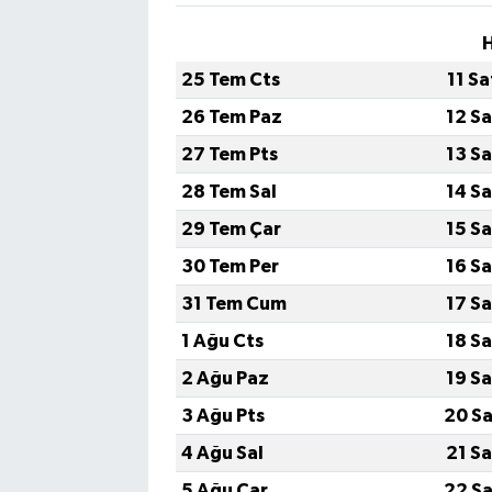
H
25 Tem Cts
11 S
26 Tem Paz
12 S
27 Tem Pts
13 S
28 Tem Sal
14 S
29 Tem Çar
15 S
30 Tem Per
16 S
31 Tem Cum
17 S
1 Ağu Cts
18 S
2 Ağu Paz
19 S
3 Ağu Pts
20 Sa
4 Ağu Sal
21 S
5 Ağu Çar
22 Sa