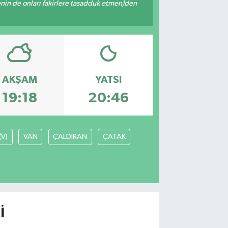
 senin de onları fakirlere tasadduk etmen)den
AKŞAM
YATSI
19:18
20:46
(V)
VAN
ÇALDIRAN
ÇATAK
I