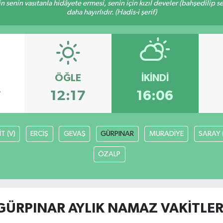
inin senin vasıtanla hidâyete ermesi, senin için kızıl develer (bahşedilip
daha hayırlıdır. (Hadis-i şerif)
ÖĞLE
İKINDI
7
12:17
16:06
T (V)
ERCİŞ
GEVAŞ
GÜRPINAR
MURADİYE
SARAY 
ÖZALP
GÜRPINAR AYLIK NAMAZ VAKITLER