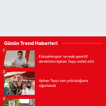
Günün Trend Haberleri
1
Eskişehirspor'un eski sportif
direktörü Ayhan Taşçı vefat etti
2
Ayhan Taşçı son yolculuğuna
uğurlandı
3