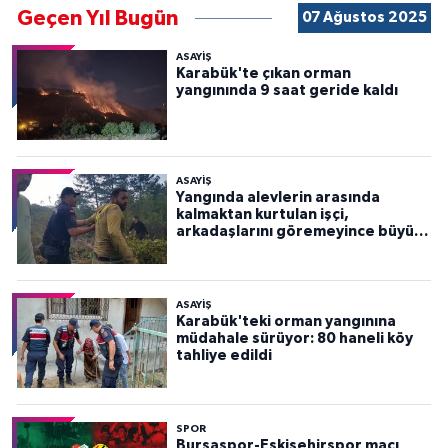
Geçen Yıl Bugün
07 Ağustos 2025
ASAYİŞ
Karabük'te çıkan orman
yangınında 9 saat geride kaldı
ASAYİŞ
Yangında alevlerin arasında
kalmaktan kurtulan işçi,
arkadaşlarını göremeyince büyük
panik yaşadı
ASAYİŞ
Karabük'teki orman yangınına
müdahale sürüyor: 80 haneli köy
tahliye edildi
SPOR
Bursaspor-Eskişehirspor maçı