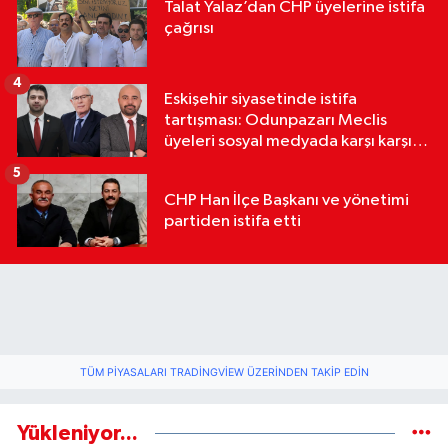
Talat Yalaz’dan CHP üyelerine istifa
çağrısı
4
Eskişehir siyasetinde istifa
tartışması: Odunpazarı Meclis
üyeleri sosyal medyada karşı karşıya
geldi
5
CHP Han İlçe Başkanı ve yönetimi
partiden istifa etti
TÜM PIYASALARI TRADINGVIEW ÜZERINDEN TAKIP EDIN
Yükleniyor...