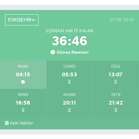
ESKİŞEHİR
07.08.2026
SONRAKI VAKTE KALAN
36:45
Güneş Namazı
İMSAK
GÜNEŞ
ÖĞLE
04:15
05:53
13:07
İKINDI
AKŞAM
YATSI
16:58
20:11
21:42
Aylık Vakitler