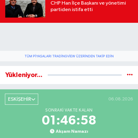
CHP Han İlçe Başkanı ve yönetimi
partiden istifa etti
TÜM PIYASALARI TRADINGVIEW ÜZERINDEN TAKIP EDIN
Yükleniyor...
ESKİŞEHİR
06.08.2026
SONRAKI VAKTE KALAN
01:46:57
Akşam Namazı