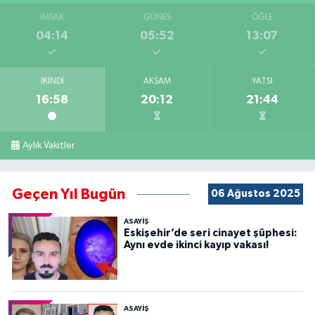
İMSAK
GÜNEŞ
ÖĞLE
04:14
05:52
13:07
İKINDI
AKŞAM
YATSI
16:58
20:12
21:44
Aylık Vakitler
Geçen Yıl Bugün
06 Ağustos 2025
ASAYİŞ
Eskişehir’de seri cinayet şüphesi:
Aynı evde ikinci kayıp vakası!
ASAYİŞ