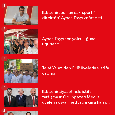
1
Eskişehirspor'un eski sportif
direktörü Ayhan Taşçı vefat etti
2
Ayhan Taşçı son yolculuğuna
uğurlandı
3
Talat Yalaz’dan CHP üyelerine istifa
çağrısı
4
Eskişehir siyasetinde istifa
tartışması: Odunpazarı Meclis
üyeleri sosyal medyada karşı karşıya
geldi
5