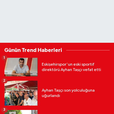
Günün Trend Haberleri
1
Eskişehirspor'un eski sportif
direktörü Ayhan Taşçı vefat etti
2
Ayhan Taşçı son yolculuğuna
uğurlandı
3