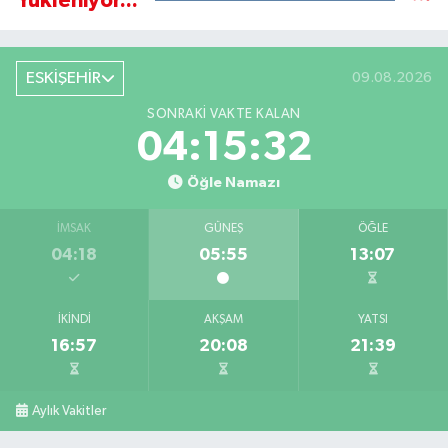
Yükleniyor...
ESKİŞEHİR
09.08.2026
SONRAKI VAKTE KALAN
04:15:31
Öğle Namazı
İMSAK
GÜNEŞ
ÖĞLE
04:18
05:55
13:07
İKINDI
AKŞAM
YATSI
16:57
20:08
21:39
Aylık Vakitler