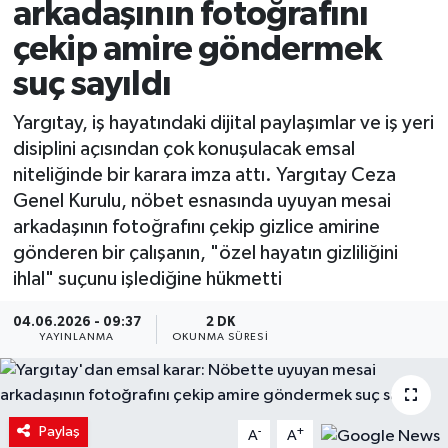
arkadaşının fotoğrafını
çekip amire göndermek
suç sayıldı
Yargıtay, iş hayatındaki dijital paylaşımlar ve iş yeri
disiplini açısından çok konuşulacak emsal
niteliğinde bir karara imza attı. Yargıtay Ceza
Genel Kurulu, nöbet esnasında uyuyan mesai
arkadaşının fotoğrafını çekip gizlice amirine
gönderen bir çalışanın, "özel hayatın gizliliğini
ihlal" suçunu işlediğine hükmetti
04.06.2026 - 09:37
2 DK
YAYINLANMA
OKUNMA SÜRESI
Paylaş
-
+
A
A