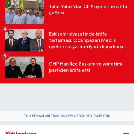
Talat Yalaz’dan CHP üyelerine istifa
çağrısı
4
Eskişehir siyasetinde istifa
tartışması: Odunpazarı Meclis
üyeleri sosyal medyada karşı karşıya
geldi
5
CHP Han İlçe Başkanı ve yönetimi
partiden istifa etti
TÜM PIYASALARI TRADINGVIEW ÜZERINDEN TAKIP EDIN