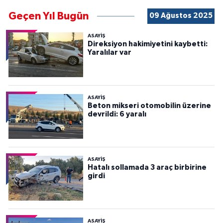
Geçen Yıl Bugün
09 Ağustos 2025
ASAYİŞ
Direksiyon hakimiyetini kaybetti:
Yaralılar var
ASAYİŞ
Beton mikseri otomobilin üzerine
devrildi: 6 yaralı
ASAYİŞ
Hatalı sollamada 3 araç birbirine
girdi
ASAYİŞ