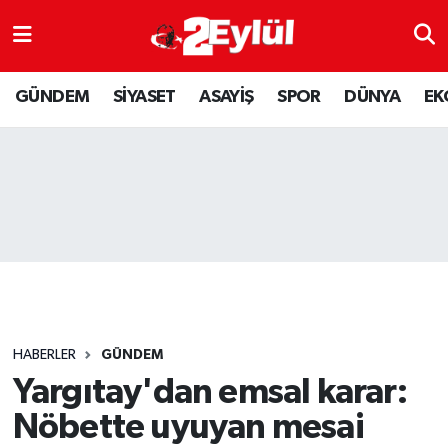
ASAYİŞ
Nöbetçi Eczaneler
GÜNDEM
SİYASET
ASAYİŞ
SPOR
DÜNYA
EK
DÜNYA
Hava Durumu
EKONOMİ
Eskişehir Namaz Vakitleri
GÜNDEM
Trafik Durumu
RESMİ İLAN
Puan Durumu ve Fikstür
SİYASET
Tüm Manşetler
HABERLER
GÜNDEM
SPOR
Son Dakika Haberleri
Yargıtay'dan emsal karar:
Nöbette uyuyan mesai
YAŞAM
Haber Arşivi