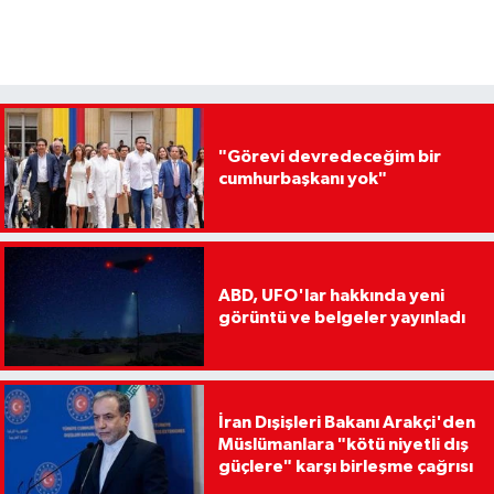
"Görevi devredeceğim bir
cumhurbaşkanı yok"
ABD, UFO'lar hakkında yeni
görüntü ve belgeler yayınladı
İran Dışişleri Bakanı Arakçi'den
Müslümanlara "kötü niyetli dış
güçlere" karşı birleşme çağrısı