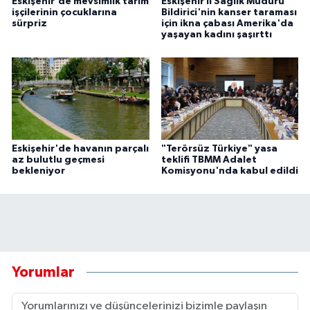
Eskişehir'de mevsimlik tarım
Eskişehir İl Sağlık Müdürü
işçilerinin çocuklarına
Bildirici'nin kanser taraması
sürpriz
için ikna çabası Amerika'da
yaşayan kadını şaşırttı
Eskişehir'de havanın parçalı
"Terörsüz Türkiye" yasa
az bulutlu geçmesi
teklifi TBMM Adalet
bekleniyor
Komisyonu'nda kabul edildi
Yorumlar