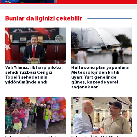
Bunlar da ilginizi çekebilir
Vali Yılmaz, ilk harp pilotu
Hafta sonu plan yapanlara
şehidi Yüzbaşı Cengiz
Meteoroloji'den kritik
Topel'i şehadetinin
uyarı: Yurt genelinde
yıldönümünde andı
güneş, kuzeyde yerel
sağanak var