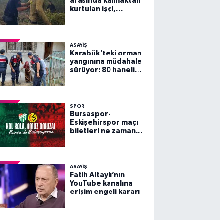
arasında kalmaktan
kurtulan işçi,
arkadaşlarını
göremeyince büyük
panik yaşadı
ASAYİŞ
Karabük'teki orman
yangınına müdahale
sürüyor: 80 haneli
köy tahliye edildi
SPOR
Bursaspor-
Eskişehirspor maçı
biletleri ne zaman
satışa çıkacak?
ASAYİŞ
Fatih Altaylı’nın
YouTube kanalına
erişim engeli kararı