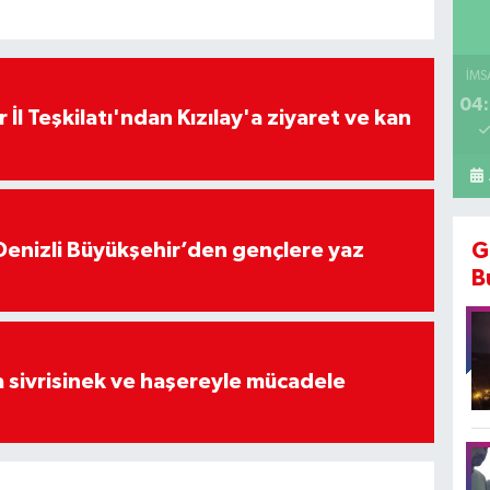
İMS
04:
 İl Teşkilatı'ndan Kızılay'a ziyaret ve kan
Denizli Büyükşehir’den gençlere yaz
G
B
 sivrisinek ve haşereyle mücadele