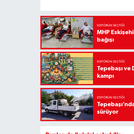
EDITÖRÜN SEÇTIĞI
MHP Eskişehir
bağışı
EDITÖRÜN SEÇTIĞI
Tepebaşı ve 
kampı
EDITÖRÜN SEÇTIĞI
Tepebaşı’nda
sürüyor