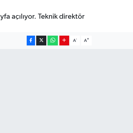
fa açılıyor. Teknik direktör
-
+
A
A