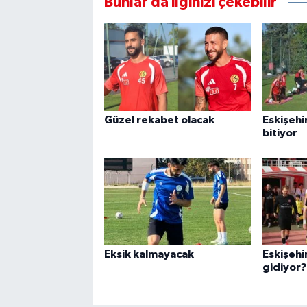
Bunlar da ilginizi çekebilir
Güzel rekabet olacak
Eskişehi
bitiyor
Eksik kalmayacak
Eskişehi
gidiyor?