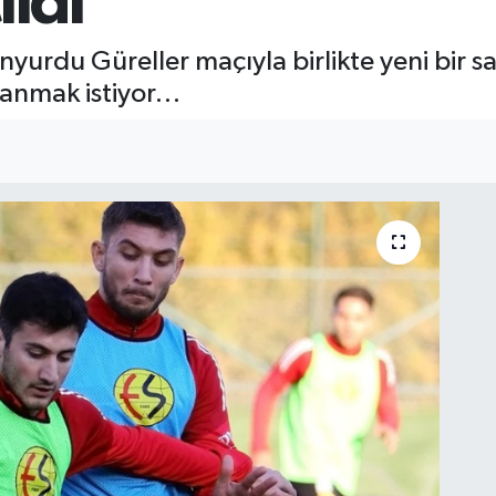
ıldı
yurdu Güreller maçıyla birlikte yeni bir say
zanmak istiyor…