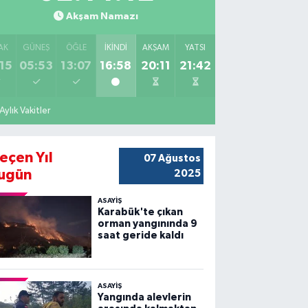
Akşam Namazı
AK
GÜNEŞ
ÖĞLE
İKINDI
AKŞAM
YATSI
15
05:53
13:07
16:58
20:11
21:42
Aylık Vakitler
eçen Yıl
07 Ağustos
ugün
2025
ASAYİŞ
Karabük'te çıkan
orman yangınında 9
saat geride kaldı
ASAYİŞ
Yangında alevlerin