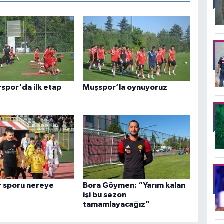
rspor'da ilk etap
Muşspor’la oynuyoruz
r sporu nereye
Bora Göymen: “Yarım kalan
işi bu sezon
tamamlayacağız”