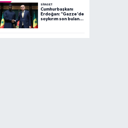
SİYASET
Cumhurbaşkanı
Erdoğan: "Gazze'de
soykırım son bulana
dek, mücadelemiz
sürecek"