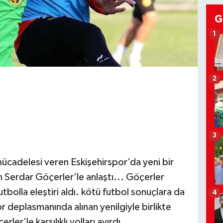
G
1
2
3
ücadelesi veren Eskişehirspor’da yeni bir
 Serdar Göçerler’le anlaştı... Göçerler
bolla eleştiri aldı. kötü futbol sonuçlara da
4
 deplasmanında alınan yenilgiyle birlikte
er’le karşılıklı yolları ayırdı…