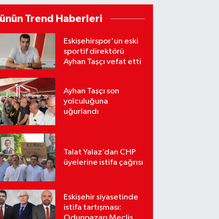
ünün Trend Haberleri
Eskişehirspor'un eski
sportif direktörü
Ayhan Taşçı vefat etti
Ayhan Taşçı son
yolculuğuna
uğurlandı
Talat Yalaz’dan CHP
üyelerine istifa çağrısı
Eskişehir siyasetinde
istifa tartışması:
Odunpazarı Meclis