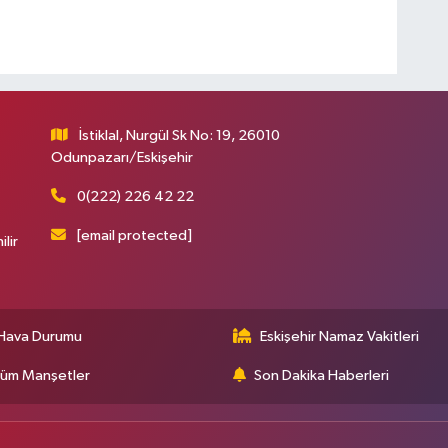
İstiklal, Nurgül Sk No: 19, 26010
Odunpazarı/Eskişehir
0(222) 226 42 22
[email protected]
ilir
Hava Durumu
Eskişehir Namaz Vakitleri
üm Manşetler
Son Dakika Haberleri