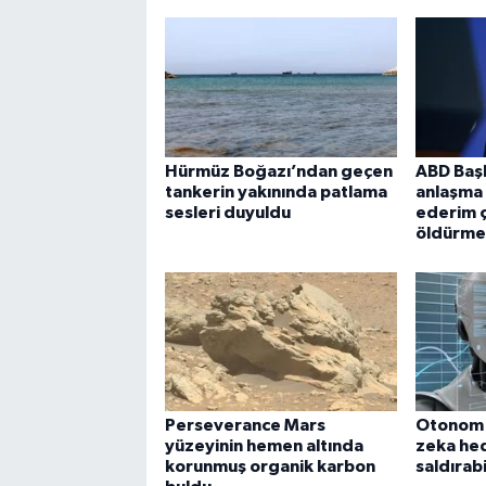
Hürmüz Boğazı’ndan geçen
ABD Başk
tankerin yakınında patlama
anlaşma 
sesleri duyuldu
ederim ç
öldürme
Perseverance Mars
Otonom 
yüzeyinin hemen altında
zeka hed
korunmuş organik karbon
saldırabi