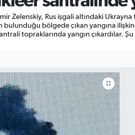
kleer santralinde 
ir Zelenskiy, Rus işgali altındaki Ukrayn
in bulunduğu bölgede çıkan yangına ilişkin
Santrali topraklarında yangın çıkardılar. Ş