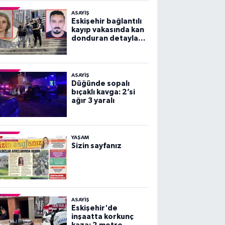
ASAYİŞ
Eskişehir bağlantılı
kayıp vakasında kan
donduran detaylar
ortaya çıktı!
ASAYİŞ
Düğünde sopalı
bıçaklı kavga: 2’si
ağır 3 yaralı
YAŞAM
Sizin sayfanız
ASAYİŞ
Eskişehir'de
inşaatta korkunç