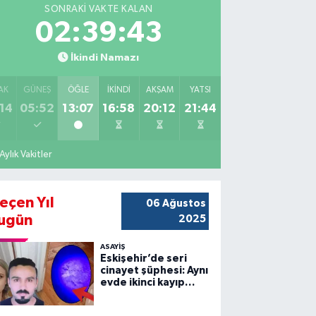
SONRAKI VAKTE KALAN
02:39:42
İkindi Namazı
AK
GÜNEŞ
ÖĞLE
İKINDI
AKŞAM
YATSI
14
05:52
13:07
16:58
20:12
21:44
Aylık Vakitler
eçen Yıl
06 Ağustos
ugün
2025
ASAYİŞ
Eskişehir’de seri
cinayet şüphesi: Aynı
evde ikinci kayıp
vakası!