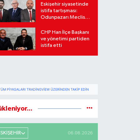
Eskişehir siyasetinde
istifa tartışması:
Odunpazarı Meclis
üyeleri sosyal
medyada karşı karşıya
CHP Han İlçe Başkanı
geldi
ve yönetimi partiden
istifa etti
TÜM PIYASALARI TRADINGVIEW ÜZERINDEN TAKIP EDIN
ükleniyor...
ESKİŞEHİR
06.08.2026