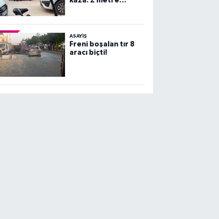
kaza: 2 metre
yüksekten beton
zemine çakıldı!
ASAYİŞ
Freni boşalan tır 8
aracı biçti!