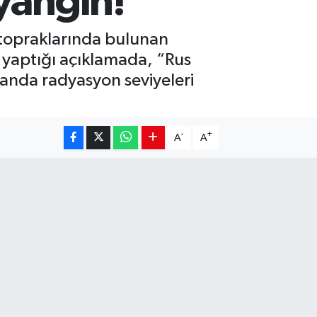
yangın!
a topraklarında bulunan
 yaptığı açıklamada, “Rus
u anda radyasyon seviyeleri
-
+
A
A