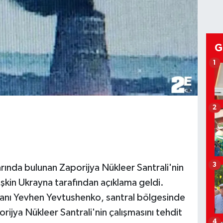
G
1
2
3
arında bulunan Zaporijya Nükleer Santrali'nin
şkin Ukrayna tarafından açıklama geldi.
kanı Yevhen Yevtushenko, santral bölgesinde
orijya Nükleer Santrali'nin çalışmasını tehdit
4