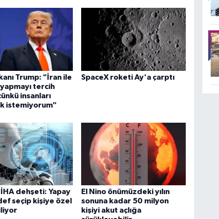
anı Trump: "İran ile
SpaceX roketi Ay'a çarptı
yapmayı tercih
ünkü insanları
k istemiyorum"
İHA dehşeti: Yapay
El Nino önümüzdeki yılın
ef seçip kişiye özel
sonuna kadar 50 milyon
liyor
kişiyi akut açlığa