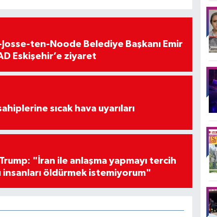
t-Josse-ten-Noode Belediye Başkanı Emir
D Eskişehir’e ziyaret
sahiplerine sıcak hava uyarıları
Trump: "İran ile anlaşma yapmayı tercih
 insanları öldürmek istemiyorum"