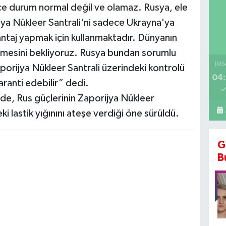
ece durum normal değil ve olamaz. Rusya, ele
jya Nükleer Santrali'ni sadece Ukrayna'ya
ntaj yapmak için kullanmaktadır. Dünyanın
rmesini bekliyoruz. Rusya bundan sorumlu
İMS
porijya Nükleer Santrali üzerindeki kontrolü
04:
ranti edebilir” dedi.
de, Rus güçlerinin Zaporijya Nükleer
ki lastik yığınını ateşe verdiği öne sürüldü.
G
B