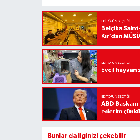
EDITÖRÜN SEÇTIĞI
Belçika Sain
Kır’dan MÜSİA
EDITÖRÜN SEÇTIĞI
Evcil hayvan 
EDITÖRÜN SEÇTIĞI
ABD Başkanı 
ederim çünkü
Bunlar da ilginizi çekebilir