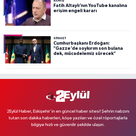
ASAYİŞ
Fatih Altaylı’nın YouTube kanalına
erişim engeli kararı
SİYASET
Cumhurbaşkanı Erdoğan:
"Gazze'de soykırım son bulana
dek, mücadelemiz sürecek"
2Eylül Haber, Eskişehir’in en güncel haber sitesi! Şehrin nabzını
tutan son dakika haberleri, köşe yazıları ve özel röportajlarla
bilgiye hızlı ve güvenilir şekilde ulaşın.