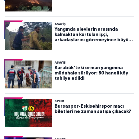
ASAYİŞ
Yangında alevlerin arasında
kalmaktan kurtulan işçi,
arkadaşlarını göremeyince büyük
panik yaşadı
ASAYİŞ
Karabük'teki orman yangınına
müdahale sürüyor: 80 haneli köy
tahliye edildi
SPOR
Bursaspor-Eskişehirspor maçı
biletleri ne zaman satışa çıkacak?