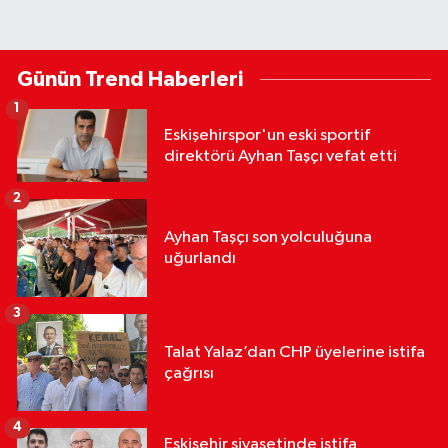
Günün Trend Haberleri
1
Eskişehirspor'un eski sportif
direktörü Ayhan Taşçı vefat etti
2
Ayhan Taşçı son yolculuğuna
uğurlandı
3
Talat Yalaz’dan CHP üyelerine istifa
çağrısı
4
Eskişehir siyasetinde istifa