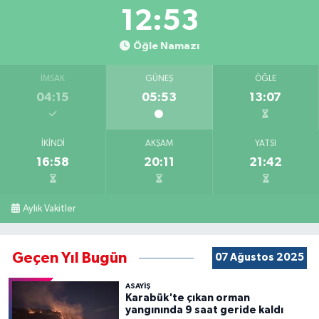
12:53
Öğle Namazı
İMSAK
GÜNEŞ
ÖĞLE
04:15
05:53
13:07
İKINDI
AKŞAM
YATSI
16:58
20:11
21:42
Aylık Vakitler
Geçen Yıl Bugün
07 Ağustos 2025
ASAYİŞ
Karabük'te çıkan orman
yangınında 9 saat geride kaldı