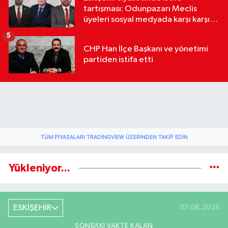
tartışması: Odunpazarı Meclis
üyeleri sosyal medyada karşı karşıya
geldi
5
CHP Han İlçe Başkanı ve yönetimi
partiden istifa etti
TÜM PIYASALARI TRADINGVIEW ÜZERINDEN TAKIP EDIN
Yükleniyor...
ESKİŞEHİR
07.08.2026
SONRAKI VAKTE KALAN