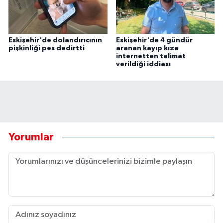
Eskişehir'de dolandırıcının
Eskişehir'de 4 gündür
pişkinliği pes dedirtti
aranan kayıp kıza
internetten talimat
verildiği iddiası
Yorumlar