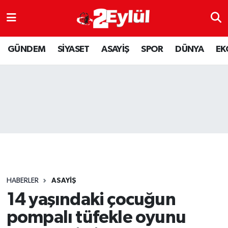
ASAYİŞ
Nöbetçi Eczaneler
GÜNDEM
SİYASET
ASAYİŞ
SPOR
DÜNYA
EK
DÜNYA
Hava Durumu
EKONOMİ
Eskişehir Namaz Vakitleri
GÜNDEM
Trafik Durumu
RESMİ İLAN
Puan Durumu ve Fikstür
SİYASET
Tüm Manşetler
HABERLER
ASAYİŞ
SPOR
Son Dakika Haberleri
14 yaşındaki çocuğun
pompalı tüfekle oyunu
YAŞAM
Haber Arşivi