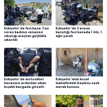
Eskişehir'de feci kaza: Can
Eskişehir'de 3 aracın
veren kadının cenazesi
karıştığı feci kazada 1 ölü, 1
sıkıştığı araçtan güçlükle
ağır yaralı
çıkarıldı
Eskişehir'de motosiklet
Eskişehir'deki kırsal
kazasının ardından çıkan
mahalledeki başıboş eşek
bıçaklı kavgada gözaltı
merak konusu