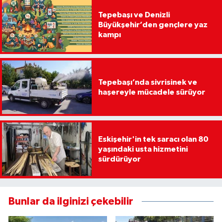
Tepebaşı ve Denizli
Büyükşehir’den gençlere yaz
kampı
Tepebaşı’nda sivrisinek ve
haşereyle mücadele sürüyor
Eskişehir'in tek saracı olan 80
yaşındaki usta hizmetini
sürdürüyor
Bunlar da ilginizi çekebilir