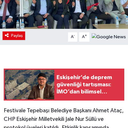
Paylaş
-
+
A
A
Eskişehir’de deprem
güvenliği tartışması:
İMO’dan bilimsel
değerlendirme çağrısı
Festivale Tepebaşı Belediye Başkanı Ahmet Ataç,
CHP Eskişehir Milletvekili Jale Nur Süllü ve
protokol üyeleri katıldı. Etkinlik kapsamında