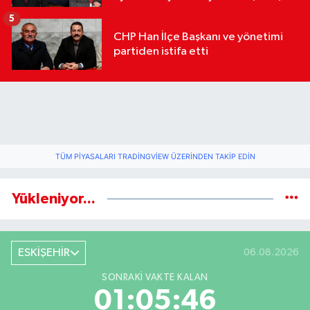
geldi
5
CHP Han İlçe Başkanı ve yönetimi
partiden istifa etti
TÜM PIYASALARI TRADINGVIEW ÜZERINDEN TAKIP EDIN
Yükleniyor...
ESKİŞEHİR
06.08.2026
SONRAKI VAKTE KALAN
01:05:45