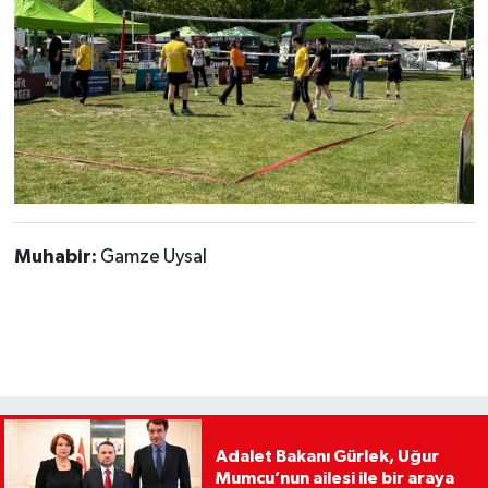
Muhabir:
Gamze Uysal
Adalet Bakanı Gürlek, Uğur
Mumcu’nun ailesi ile bir araya