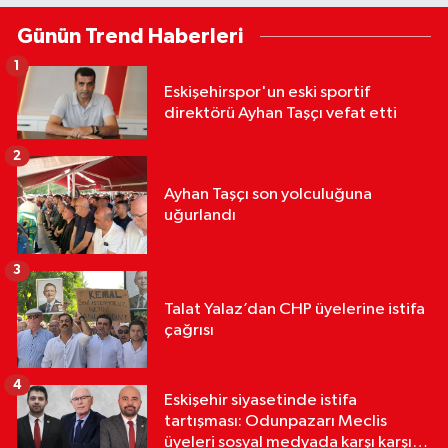
Günün Trend Haberleri
1
Eskişehirspor'un eski sportif
direktörü Ayhan Taşçı vefat etti
2
Ayhan Taşçı son yolculuğuna
uğurlandı
3
Talat Yalaz’dan CHP üyelerine istifa
çağrısı
4
Eskişehir siyasetinde istifa
tartışması: Odunpazarı Meclis
üyeleri sosyal medyada karşı karşıya