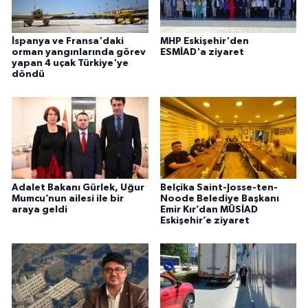
İspanya ve Fransa'daki
MHP Eskişehir'den
orman yangınlarında görev
ESMİAD'a ziyaret
yapan 4 uçak Türkiye'ye
döndü
Adalet Bakanı Gürlek, Uğur
Belçika Saint-Josse-ten-
Mumcu’nun ailesi ile bir
Noode Belediye Başkanı
araya geldi
Emir Kır’dan MÜSİAD
Eskişehir’e ziyaret