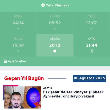
Yatsı Namazı
İMSAK
GÜNEŞ
ÖĞLE
04:14
05:52
13:07
İKINDI
AKŞAM
YATSI
16:58
20:12
21:44
Aylık Vakitler
Geçen Yıl Bugün
06 Ağustos 2025
ASAYİŞ
Eskişehir’de seri cinayet şüphesi:
Aynı evde ikinci kayıp vakası!