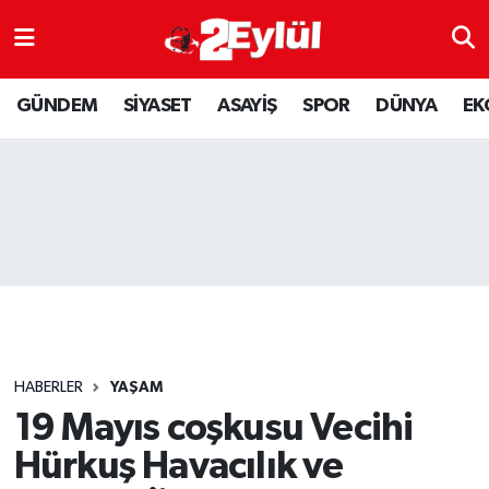
ASAYİŞ
Nöbetçi Eczaneler
GÜNDEM
SİYASET
ASAYİŞ
SPOR
DÜNYA
EK
DÜNYA
Hava Durumu
EKONOMİ
Eskişehir Namaz Vakitleri
GÜNDEM
Trafik Durumu
RESMİ İLAN
Puan Durumu ve Fikstür
SİYASET
Tüm Manşetler
HABERLER
YAŞAM
SPOR
Son Dakika Haberleri
19 Mayıs coşkusu Vecihi
Hürkuş Havacılık ve
YAŞAM
Haber Arşivi