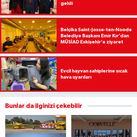
geldi
Belçika Saint-Josse-ten-Noode
Belediye Başkanı Emir Kır’dan
MÜSİAD Eskişehir’e ziyaret
Evcil hayvan sahiplerine sıcak
hava uyarıları
Bunlar da ilginizi çekebilir