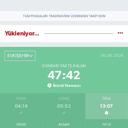
TÜM PIYASALARI TRADINGVIEW ÜZERINDEN TAKIP EDIN
Yükleniyor...
ESKİŞEHİR
06.08.2026
SONRAKI VAKTE KALAN
47:41
İkindi Namazı
İMSAK
GÜNEŞ
ÖĞLE
04:14
05:52
13:07
İKINDI
AKŞAM
YATSI