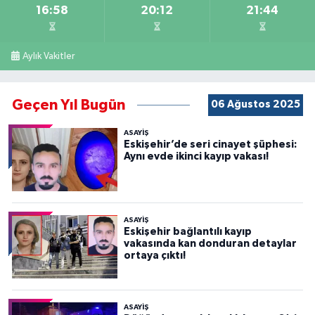
16:58
20:12
21:44
Aylık Vakitler
Geçen Yıl Bugün
06 Ağustos 2025
ASAYİŞ
Eskişehir’de seri cinayet şüphesi:
Aynı evde ikinci kayıp vakası!
ASAYİŞ
Eskişehir bağlantılı kayıp
vakasında kan donduran detaylar
ortaya çıktı!
ASAYİŞ