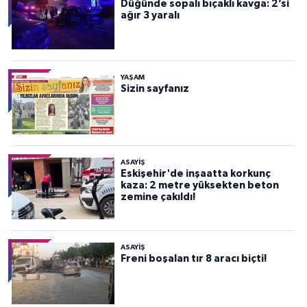
Düğünde sopalı bıçaklı kavga: 2’si
ağır 3 yaralı
YAŞAM
Sizin sayfanız
ASAYİŞ
Eskişehir'de inşaatta korkunç
kaza: 2 metre yüksekten beton
zemine çakıldı!
ASAYİŞ
Freni boşalan tır 8 aracı biçti!