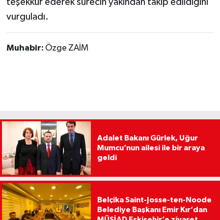
teşekkür ederek sürecin yakından takip edildiğini
vurguladı.
Muhabir:
Özge ZAİM
Adalet Bakanı Gürlek, Uğur
Mumcu’nun ailesi ile bir araya
geldi
Belçika Saint-Josse-ten-Noode
Belediye Başkanı Emir Kır’dan
MÜSİAD Eskişehir’e ziyaret