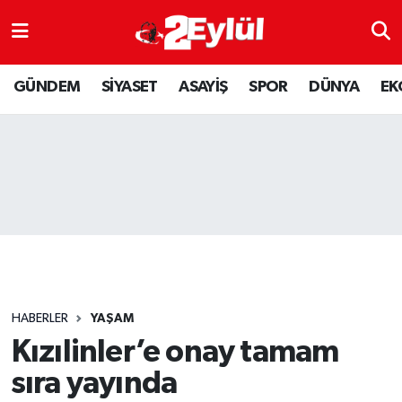
ASAYİŞ
Nöbetçi Eczaneler
GÜNDEM
SİYASET
ASAYİŞ
SPOR
DÜNYA
EK
DÜNYA
Hava Durumu
EKONOMİ
Eskişehir Namaz Vakitleri
GÜNDEM
Trafik Durumu
RESMİ İLAN
Puan Durumu ve Fikstür
SİYASET
Tüm Manşetler
HABERLER
YAŞAM
SPOR
Son Dakika Haberleri
Kızılinler’e onay tamam
sıra yayında
YAŞAM
Haber Arşivi