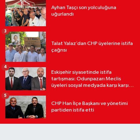
Ayhan Taşçı son yolculuğuna
uğurlandı
3
Talat Yalaz’dan CHP üyelerine istifa
çağrısı
4
Eskişehir siyasetinde istifa
tartışması: Odunpazarı Meclis
üyeleri sosyal medyada karşı karşıya
geldi
5
CHP Han İlçe Başkanı ve yönetimi
partiden istifa etti