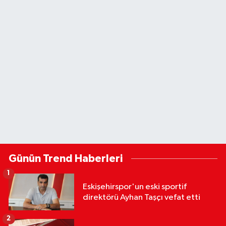
Günün Trend Haberleri
1
Eskişehirspor'un eski sportif
direktörü Ayhan Taşçı vefat etti
2