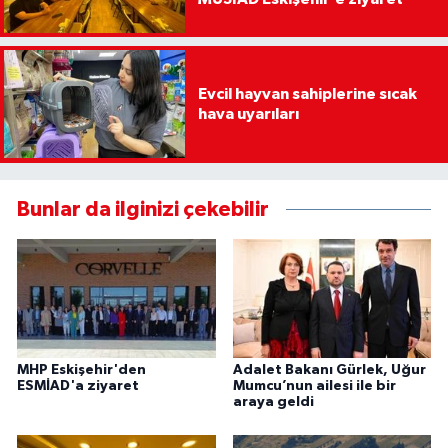
Evcil hayvan sahiplerine sıcak
hava uyarıları
Bunlar da ilginizi çekebilir
MHP Eskişehir'den
Adalet Bakanı Gürlek, Uğur
ESMİAD'a ziyaret
Mumcu’nun ailesi ile bir
araya geldi