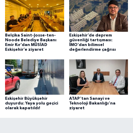
Belçika Saint-Josse-ten-
Eskişehir’de deprem
Noode Belediye Başkanı
güvenliği tartışması:
Emir Kır’dan MÜSİAD
İMO’dan bilimsel
Eskişehir’e ziyaret
değerlendirme çağrısı
Eskişehir Büyükşehir
ATAP'tan Sanayi ve
duyurdu: Yaya yolu geçici
Teknoloji Bakanlığı'na
olarak kapatıldı!
ziyaret