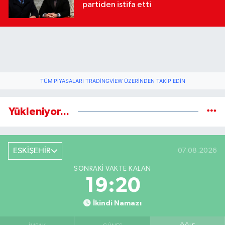
partiden istifa etti
TÜM PIYASALARI TRADINGVIEW ÜZERINDEN TAKIP EDIN
Yükleniyor...
ESKİŞEHİR
07.08.2026
SONRAKI VAKTE KALAN
19:19
İkindi Namazı