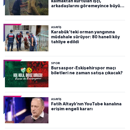
kalmaktan kurtulan işçi,
arkadaşlarını göremeyince büyük
panik yaşadı
ASAYİŞ
Karabük'teki orman yangınına
müdahale sürüyor: 80 haneli köy
tahliye edildi
SPOR
Bursaspor-Eskişehirspor maçı
biletleri ne zaman satışa çıkacak?
ASAYİŞ
Fatih Altaylı’nın YouTube kanalına
erişim engeli kararı