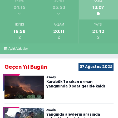
İMSAK
GÜNEŞ
ÖĞLE
04:15
05:53
13:07
İKINDI
AKŞAM
YATSI
16:58
20:11
21:42
Aylık Vakitler
Geçen Yıl Bugün
07 Ağustos 2025
ASAYİŞ
Karabük'te çıkan orman
yangınında 9 saat geride kaldı
ASAYİŞ
Yangında alevlerin arasında