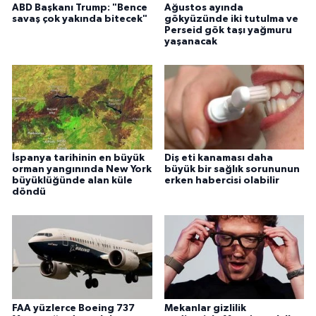
ABD Başkanı Trump: "Bence
Ağustos ayında
savaş çok yakında bitecek"
gökyüzünde iki tutulma ve
Perseid gök taşı yağmuru
yaşanacak
İspanya tarihinin en büyük
Diş eti kanaması daha
orman yangınında New York
büyük bir sağlık sorununun
büyüklüğünde alan küle
erken habercisi olabilir
döndü
FAA yüzlerce Boeing 737
Mekanlar gizlilik