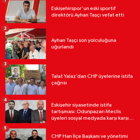
1
Eskişehirspor'un eski sportif
direktörü Ayhan Taşçı vefat etti
2
Ayhan Taşçı son yolculuğuna
uğurlandı
3
Talat Yalaz’dan CHP üyelerine istifa
çağrısı
4
Eskişehir siyasetinde istifa
tartışması: Odunpazarı Meclis
üyeleri sosyal medyada karşı karşıya
geldi
5
CHP Han İlçe Başkanı ve yönetimi