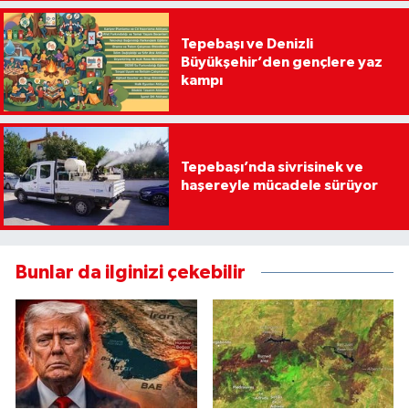
Tepebaşı ve Denizli
Büyükşehir’den gençlere yaz
kampı
Tepebaşı’nda sivrisinek ve
haşereyle mücadele sürüyor
Bunlar da ilginizi çekebilir