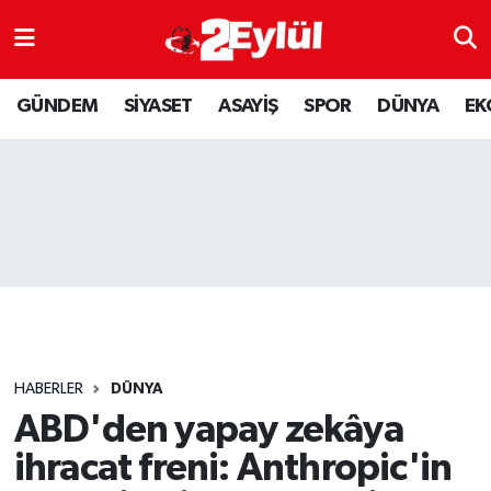
ASAYİŞ
Nöbetçi Eczaneler
GÜNDEM
SİYASET
ASAYİŞ
SPOR
DÜNYA
EK
DÜNYA
Hava Durumu
EKONOMİ
Eskişehir Namaz Vakitleri
GÜNDEM
Trafik Durumu
RESMİ İLAN
Puan Durumu ve Fikstür
SİYASET
Tüm Manşetler
HABERLER
DÜNYA
SPOR
Son Dakika Haberleri
ABD'den yapay zekâya
ihracat freni: Anthropic'in
YAŞAM
Haber Arşivi