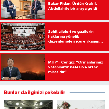
Bakan Fidan, Ürdün Kralı II.
Abdullah ile bir araya geldi
Şehit aileleri ve gazilerin
haklarına yönelik
düzenlemeleri içeren kanun
teklifi, Milli Savunma
Komisyonunda
MHP'li Cengiz: "Ormanlarımız
vatanımızın nefesi ve ortak
mirasıdır"
Bunlar da ilginizi çekebilir