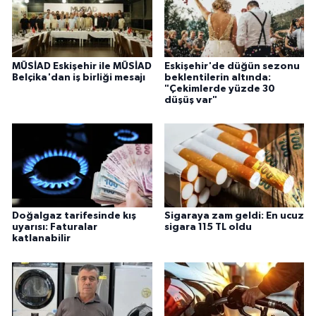
MÜSİAD Eskişehir ile MÜSİAD
Eskişehir'de düğün sezonu
Belçika'dan iş birliği mesajı
beklentilerin altında:
"Çekimlerde yüzde 30
düşüş var"
Doğalgaz tarifesinde kış
Sigaraya zam geldi: En ucuz
uyarısı: Faturalar
sigara 115 TL oldu
katlanabilir