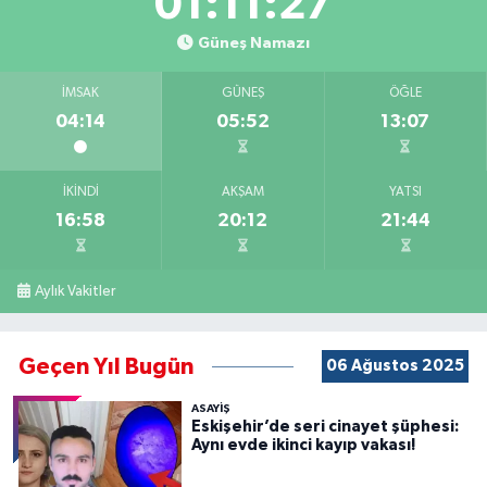
01:11:26
Güneş Namazı
İMSAK
GÜNEŞ
ÖĞLE
04:14
05:52
13:07
İKINDI
AKŞAM
YATSI
16:58
20:12
21:44
Aylık Vakitler
Geçen Yıl Bugün
06 Ağustos 2025
ASAYİŞ
Eskişehir’de seri cinayet şüphesi:
Aynı evde ikinci kayıp vakası!