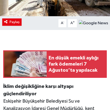
Paylaş
-
+
A
A
En düşük emekli aylığı
fark ödemeleri 7
Ağustos’ta yapılacak
İklim değişikliğine karşı altyapı
güçlendiriliyor
Eskişehir Büyükşehir Belediyesi Su ve
Kanalizasyon İdaresi Genel Müdürlüğü, kent