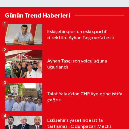
Günün Trend Haberleri
1
Eskişehirspor'un eski sportif
direktörü Ayhan Taşçı vefat etti
2
Ayhan Taşçı son yolculuğuna
uğurlandı
3
Talat Yalaz’dan CHP üyelerine istifa
çağrısı
4
Eskişehir siyasetinde istifa
tartışması: Odunpazarı Meclis