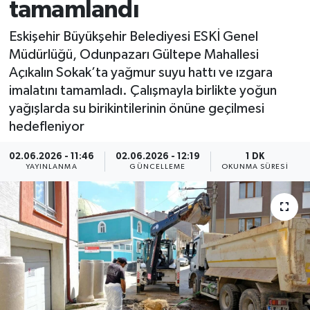
tamamlandı
Eskişehir Büyükşehir Belediyesi ESKİ Genel
Müdürlüğü, Odunpazarı Gültepe Mahallesi
Açıkalın Sokak’ta yağmur suyu hattı ve ızgara
imalatını tamamladı. Çalışmayla birlikte yoğun
yağışlarda su birikintilerinin önüne geçilmesi
hedefleniyor
02.06.2026 - 11:46
02.06.2026 - 12:19
1 DK
YAYINLANMA
GÜNCELLEME
OKUNMA SÜRESI