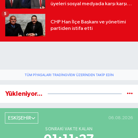
üyeleri sosyal medyada karşı karşıya
geldi
5
CHP Han İlçe Başkanı ve yönetimi
partiden istifa etti
TÜM PIYASALARI TRADINGVIEW ÜZERINDEN TAKIP EDIN
Yükleniyor...
ESKİŞEHİR
06.08.2026
SONRAKI VAKTE KALAN