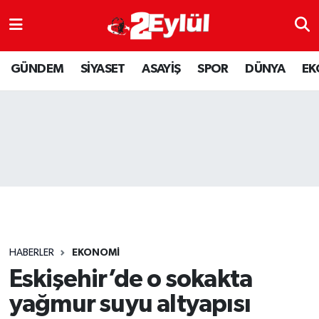
ASAYİŞ
Nöbetçi Eczaneler
GÜNDEM
SİYASET
ASAYİŞ
SPOR
DÜNYA
EK
DÜNYA
Hava Durumu
EKONOMİ
Eskişehir Namaz Vakitleri
GÜNDEM
Trafik Durumu
RESMİ İLAN
Puan Durumu ve Fikstür
SİYASET
Tüm Manşetler
HABERLER
EKONOMİ
SPOR
Son Dakika Haberleri
Eskişehir’de o sokakta
yağmur suyu altyapısı
YAŞAM
Haber Arşivi