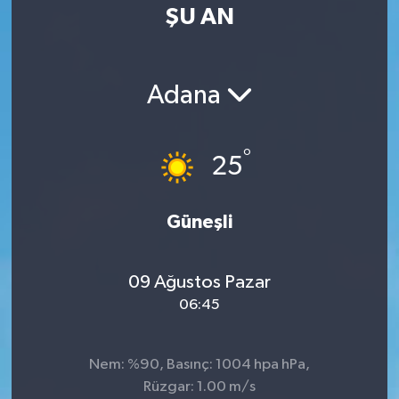
ŞU AN
Adana
°
25
Güneşli
09 Ağustos Pazar
06:45
Nem: %90, Basınç: 1004 hpa hPa,
Rüzgar: 1.00 m/s