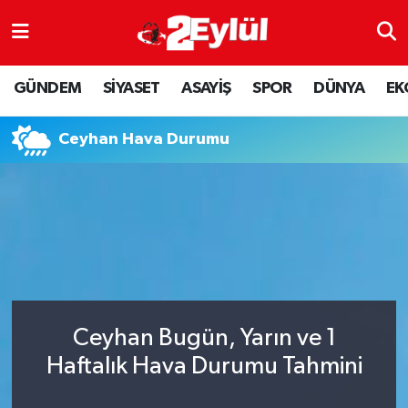
ASAYİŞ
Nöbetçi Eczaneler
GÜNDEM
SİYASET
ASAYİŞ
SPOR
DÜNYA
EK
DÜNYA
Hava Durumu
Ceyhan Hava Durumu
EKONOMİ
Eskişehir Namaz Vakitleri
GÜNDEM
Trafik Durumu
RESMİ İLAN
Puan Durumu ve Fikstür
SİYASET
Tüm Manşetler
Ceyhan Bugün, Yarın ve 1
SPOR
Son Dakika Haberleri
Haftalık Hava Durumu Tahmini
YAŞAM
Haber Arşivi