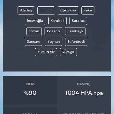
Aladağ
Ceyhan
Çukurova
Feke
İmamoğlu
Karaisalı
Karataş
Kozan
Pozantı
Saimbeyli
Sarıçam
Seyhan
Tufanbeyli
Yumurtalık
Yüreğir
NEM
BASINÇ
%90
1004 HPA
hpa