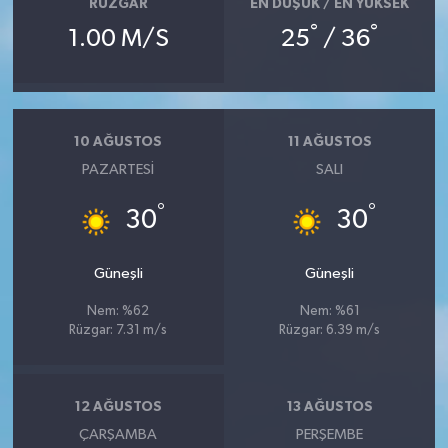
RÜZGAR
EN DÜŞÜK / EN YÜKSEK
°
°
1.00 M/S
25
/ 36
10 AĞUSTOS
11 AĞUSTOS
PAZARTESI
SALI
°
°
30
30
Güneşli
Güneşli
Nem: %62
Nem: %61
Rüzgar: 7.31 m/s
Rüzgar: 6.39 m/s
12 AĞUSTOS
13 AĞUSTOS
ÇARŞAMBA
PERŞEMBE