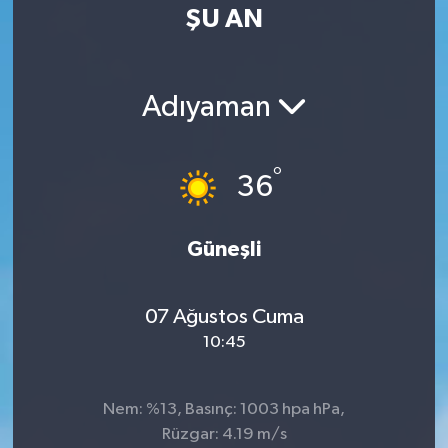
ŞU AN
Adıyaman
°
36
Güneşli
07 Ağustos Cuma
10:45
Nem: %13, Basınç: 1003 hpa hPa,
Rüzgar: 4.19 m/s