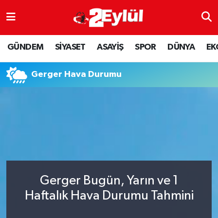
ASAYİŞ
Nöbetçi Eczaneler
GÜNDEM
SİYASET
ASAYİŞ
SPOR
DÜNYA
EK
DÜNYA
Hava Durumu
Gerger Hava Durumu
EKONOMİ
Eskişehir Namaz Vakitleri
GÜNDEM
Trafik Durumu
RESMİ İLAN
Puan Durumu ve Fikstür
SİYASET
Tüm Manşetler
Gerger Bugün, Yarın ve 1
SPOR
Son Dakika Haberleri
Haftalık Hava Durumu Tahmini
YAŞAM
Haber Arşivi