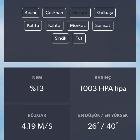
Besni
Çelikhan
Gerger
Gölbaşı
Kahta
Kâhta
Merkez
Samsat
Sincik
Tut
NEM
BASINÇ
%13
1003 HPA
hpa
RÜZGAR
EN DÜŞÜK / EN YÜKSEK
°
°
4.19 M/S
26
/ 40