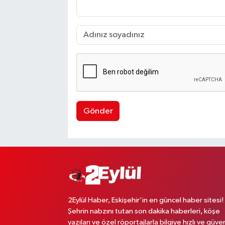
Gönder
2Eylül Haber, Eskişehir’in en güncel haber sitesi!
Şehrin nabzını tutan son dakika haberleri, köşe
yazıları ve özel röportajlarla bilgiye hızlı ve güven