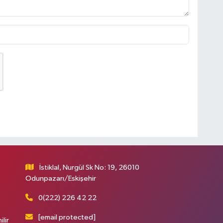
İstiklal, Nurgül Sk No: 19, 26010
Odunpazarı/Eskişehir
0(222) 226 42 22
[email protected]
ilir