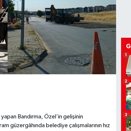
G
1
2
3
yapan Bandırma, Özel’in gelişinin
gram güzergâhında belediye çalışmalarının hız