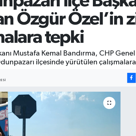
npazarı İlçe Başk
n Özgür Özel’in zi
malara tepki
şkanı Mustafa Kemal Bandırma, CHP Genel
dunpazarı ilçesinde yürütülen çalışmalara i
ESI