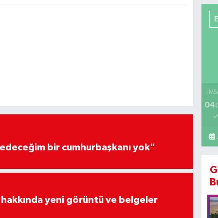
İMS
04:
edeceğim bir cumhurbaşkanı yok"
G
B
 hakkında yeni görüntü ve belgeler