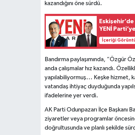
kazandığını öne sürdü.
Eskişehir’de 
YENİ Parti’y
İçeriği Görünt
Bandırma paylaşımında, “Özgür Özel
anda çalışmalar hız kazandı. Özell
yapılabiliyormuş... Keşke hizmet, 
vatandaş ihtiyaç duyduğunda yapılsay
ifadelerine yer verdi.
AK Parti Odunpazarı İlçe Başkanı Ban
ziyaretler veya programlar öncesind
doğrultusunda ve planlı şekilde sür