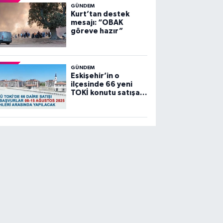
GÜNDEM
Kurt’tan destek
mesajı: “OBAK
göreve hazır”
GÜNDEM
Eskişehir’in o
ilçesinde 66 yeni
TOKİ konutu satışa
sunuluyor…