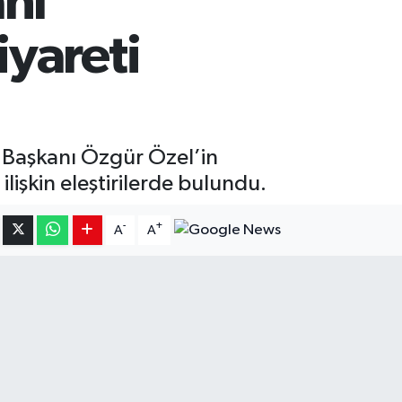
anı
yareti
 Başkanı Özgür Özel’in
lişkin eleştirilerde bulundu.
-
+
A
A