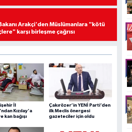
i Bakanı Arakçi'den Müslümanlara "kötü
çlere" karşı birleşme çağrısı
şehir İl
Çakırözer’in YENİ Parti’den
ı'ndan Kızılay'a
ilk Meclis önergesi
ve kan bağışı
gazeteciler için oldu