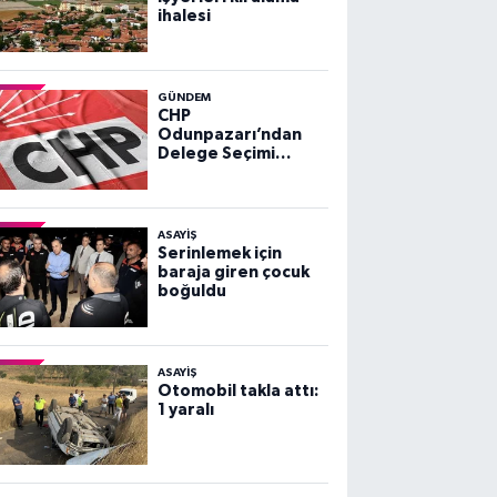
ihalesi
GÜNDEM
CHP
Odunpazarı’ndan
Delege Seçimi
Duyurusu
ASAYİŞ
Serinlemek için
baraja giren çocuk
boğuldu
ASAYİŞ
Otomobil takla attı:
1 yaralı