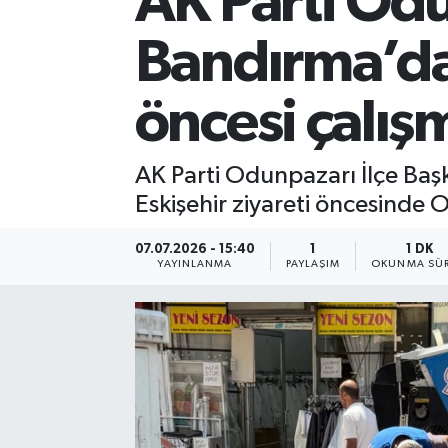
AK Parti Odu
Bandırma’da
öncesi çalış
AK Parti Odunpazarı İlçe Ba
Eskişehir ziyareti öncesinde O
07.07.2026 - 15:40
1
1 DK
YAYINLANMA
PAYLAŞIM
OKUNMA SÜR