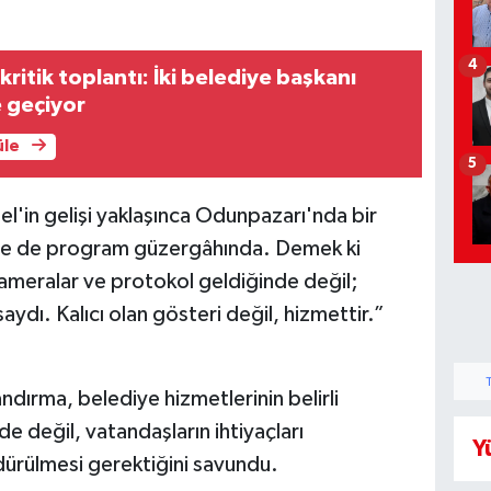
4
kritik toplantı: İki belediye başkanı
e geçiyor
üle
5
'in gelişi yaklaşınca Odunpazarı'nda bir
ikle de program güzergâhında. Demek ki
kameralar ve protokol geldiğinde değil;
dı. Kalıcı olan gösteri değil, hizmettir.”
dırma, belediye hizmetlerinin belirli
e değil, vatandaşların ihtiyaçları
Y
dürülmesi gerektiğini savundu.