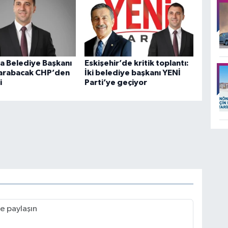
a Belediye Başkanı
Eskişehir’de kritik toplantı:
arabacak CHP’den
İki belediye başkanı YENİ
i
Parti’ye geçiyor