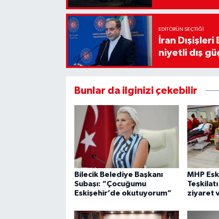
EDITÖRÜN SEÇTIĞI
İran Dışişler
niyetli dış gü
Bunlar da ilginizi çekebilir
Bilecik Belediye Başkanı
MHP Eski
Subaşı: “Çocuğumu
Teşkilat
Eskişehir’de okutuyorum”
ziyaret 