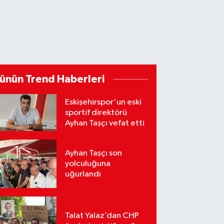
ünün Trend Haberleri
Eskişehirspor'un eski
sportif direktörü
Ayhan Taşçı vefat etti
Ayhan Taşçı son
yolculuğuna
uğurlandı
Talat Yalaz’dan CHP