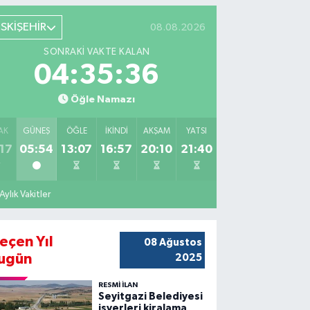
ESKİŞEHİR
08.08.2026
SONRAKI VAKTE KALAN
04:35:35
Öğle Namazı
AK
GÜNEŞ
ÖĞLE
İKINDI
AKŞAM
YATSI
17
05:54
13:07
16:57
20:10
21:40
Aylık Vakitler
eçen Yıl
08 Ağustos
ugün
2025
RESMİ İLAN
Seyitgazi Belediyesi
işyerleri kiralama