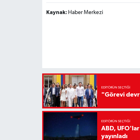
Kaynak:
Haber Merkezi
EDITÖRÜN SEÇTIĞI
"Görevi devr
EDITÖRÜN SEÇTIĞI
ABD, UFO'lar
yayınladı