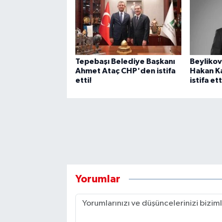
Tepebaşı Belediye Başkanı
Beylikov
Ahmet Ataç CHP'den istifa
Hakan K
etti!
istifa ett
Yorumlar