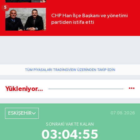
geldi
5
CHP Han İlçe Başkanı ve yönetimi
partiden istifa etti
TÜM PIYASALARI TRADINGVIEW ÜZERINDEN TAKIP EDIN
Yükleniyor...
ESKİŞEHİR
07.08.2026
SONRAKI VAKTE KALAN
03:04:54