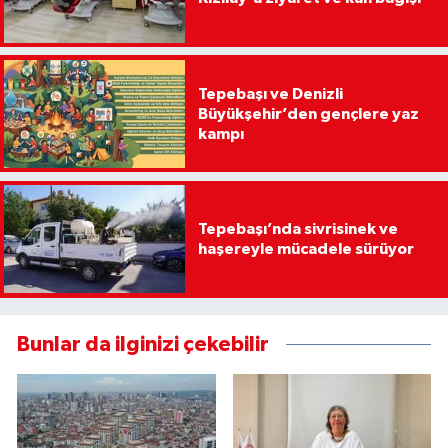
Tepebaşı ve Denizli
Büyükşehir’den gençlere yaz
kampı
Tepebaşı’nda sivrisinek ve
haşereyle mücadele sürüyor
Bunlar da ilginizi çekebilir