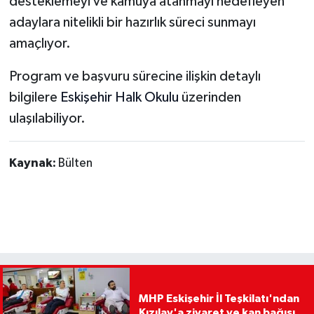
desteklemeyi ve kamuya atanmayı hedefleyen
adaylara nitelikli bir hazırlık süreci sunmayı
amaçlıyor.
Program ve başvuru sürecine ilişkin detaylı
bilgilere
Eskişehir Halk Okulu
üzerinden
ulaşılabiliyor.
Kaynak:
Bülten
MHP Eskişehir İl Teşkilatı'ndan
Kızılay'a ziyaret ve kan bağışı