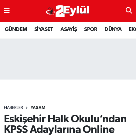
ASAYİŞ
Nöbetçi Eczaneler
GÜNDEM
SİYASET
ASAYİŞ
SPOR
DÜNYA
EK
DÜNYA
Hava Durumu
EKONOMİ
Eskişehir Namaz Vakitleri
GÜNDEM
Trafik Durumu
RESMİ İLAN
Puan Durumu ve Fikstür
SİYASET
Tüm Manşetler
HABERLER
YAŞAM
SPOR
Son Dakika Haberleri
Eskişehir Halk Okulu’ndan
KPSS Adaylarına Online
YAŞAM
Haber Arşivi