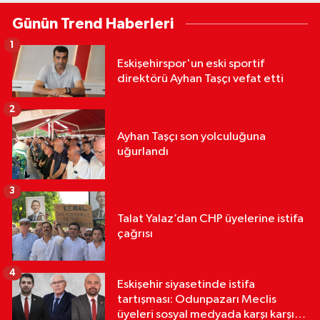
Günün Trend Haberleri
1
Eskişehirspor'un eski sportif
direktörü Ayhan Taşçı vefat etti
2
Ayhan Taşçı son yolculuğuna
uğurlandı
3
Talat Yalaz’dan CHP üyelerine istifa
çağrısı
4
Eskişehir siyasetinde istifa
tartışması: Odunpazarı Meclis
üyeleri sosyal medyada karşı karşıya