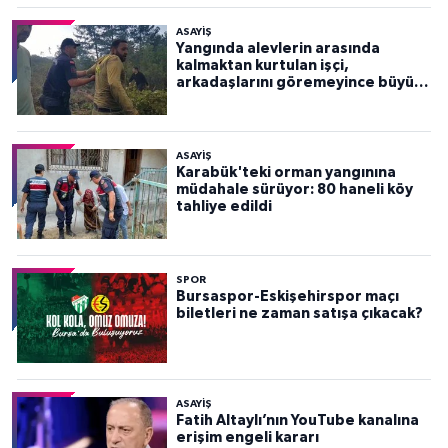
ASAYİŞ
Yangında alevlerin arasında
kalmaktan kurtulan işçi,
arkadaşlarını göremeyince büyük
panik yaşadı
ASAYİŞ
Karabük'teki orman yangınına
müdahale sürüyor: 80 haneli köy
tahliye edildi
SPOR
Bursaspor-Eskişehirspor maçı
biletleri ne zaman satışa çıkacak?
ASAYİŞ
Fatih Altaylı’nın YouTube kanalına
erişim engeli kararı