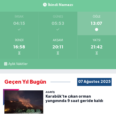
İkindi Namazı
İMSAK
GÜNEŞ
ÖĞLE
04:15
05:53
13:07
İKINDI
AKŞAM
YATSI
16:58
20:11
21:42
Aylık Vakitler
Geçen Yıl Bugün
07 Ağustos 2025
ASAYİŞ
Karabük'te çıkan orman
yangınında 9 saat geride kaldı