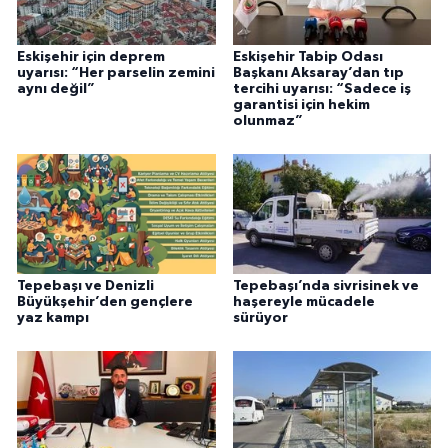
Eskişehir için deprem
Eskişehir Tabip Odası
uyarısı: “Her parselin zemini
Başkanı Aksaray’dan tıp
aynı değil”
tercihi uyarısı: “Sadece iş
garantisi için hekim
olunmaz”
Tepebaşı ve Denizli
Tepebaşı’nda sivrisinek ve
Büyükşehir’den gençlere
haşereyle mücadele
yaz kampı
sürüyor