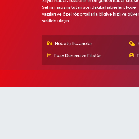
2Eylül Haber, Eskişehir’in en güncel haber sitesi!
Şehrin nabzını tutan son dakika haberleri, köşe
yazıları ve özel röportajlarla bilgiye hızlı ve güven
şekilde ulaşın.
Nöbetçi Eczaneler
Puan Durumu ve Fikstür
T