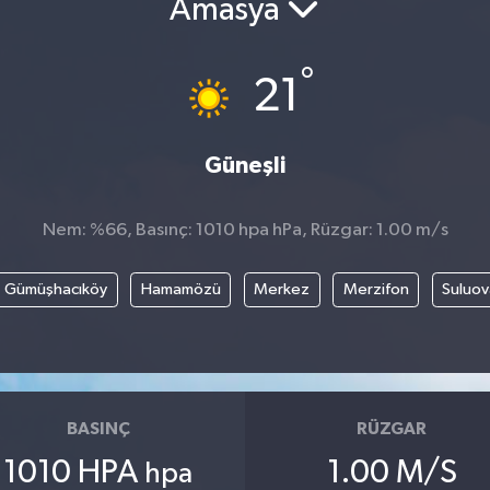
Amasya
°
21
Güneşli
Nem: %66, Basınç: 1010 hpa hPa, Rüzgar: 1.00 m/s
Gümüşhacıköy
Hamamözü
Merkez
Merzifon
Suluov
BASINÇ
RÜZGAR
1010 HPA
1.00 M/S
hpa