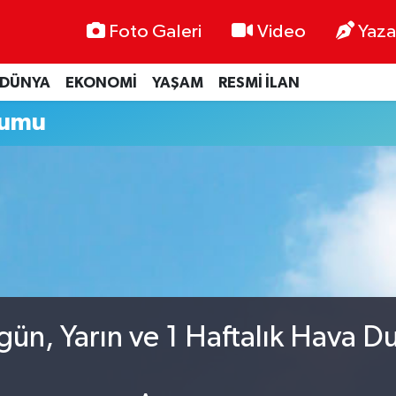
Foto Galeri
Video
Yaza
DÜNYA
EKONOMİ
YAŞAM
RESMİ İLAN
rumu
ün, Yarın ve 1 Haftalık Hava D