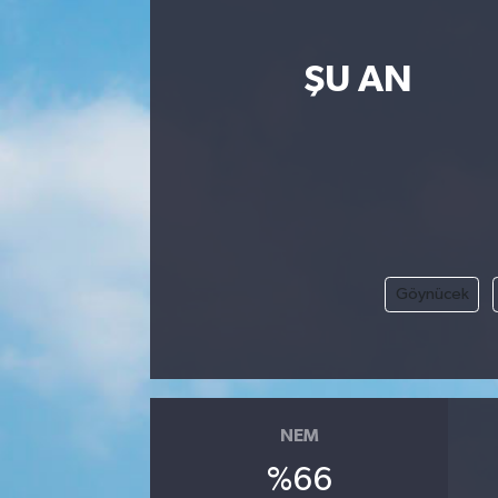
ŞU AN
Göynücek
NEM
%66