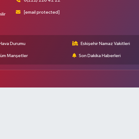
0(222) 226 42 22
[email protected]
ilir
Hava Durumu
Eskişehir Namaz Vakitleri
üm Manşetler
Son Dakika Haberleri