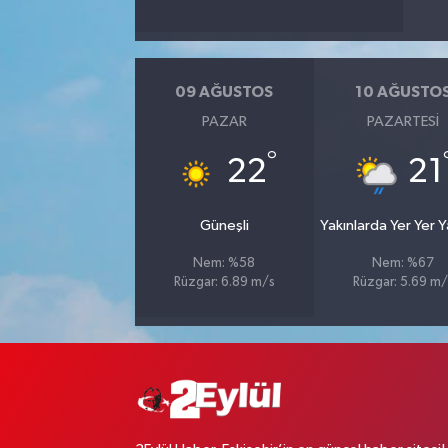
09 AĞUSTOS
10 AĞUSTO
PAZAR
PAZARTESI
°
22
21
Güneşli
Yakınlarda Yer Yer 
Nem: %58
Nem: %67
Rüzgar: 6.89 m/s
Rüzgar: 5.69 m/