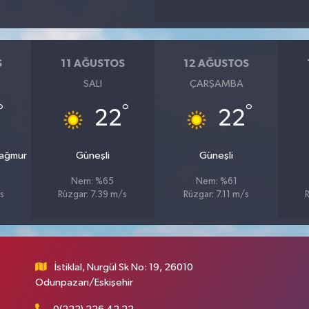
S
11 AĞUSTOS
12 AĞUSTOS
SALI
ÇARŞAMBA
°
°
°
22
22
Yağmur
Güneşli
Güneşli
Nem: %65
Nem: %61
s
Rüzgar: 7.39 m/s
Rüzgar: 7.11 m/s
İstiklal, Nurgül Sk No: 19, 26010
Odunpazarı/Eskişehir