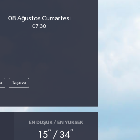
08 Ağustos Cumartesi
07:30
a
Taşova
EN DÜŞÜK / EN YÜKSEK
°
°
15
/ 34