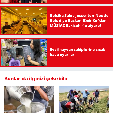
Belçika Saint-Josse-ten-Noode
Belediye Başkanı Emir Kır’dan
MÜSİAD Eskişehir’e ziyaret
Evcil hayvan sahiplerine sıcak
hava uyarıları
Bunlar da ilginizi çekebilir