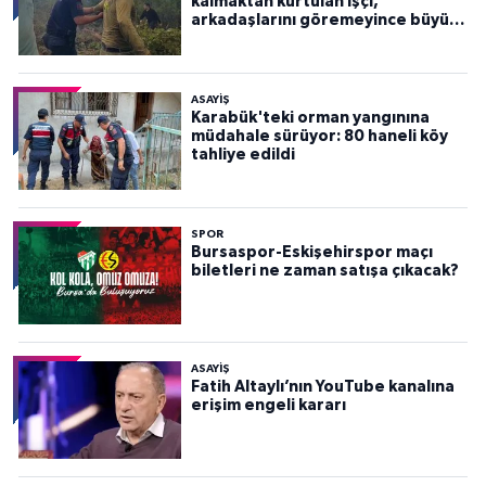
kalmaktan kurtulan işçi,
arkadaşlarını göremeyince büyük
panik yaşadı
ASAYİŞ
Karabük'teki orman yangınına
müdahale sürüyor: 80 haneli köy
tahliye edildi
SPOR
Bursaspor-Eskişehirspor maçı
biletleri ne zaman satışa çıkacak?
ASAYİŞ
Fatih Altaylı’nın YouTube kanalına
erişim engeli kararı