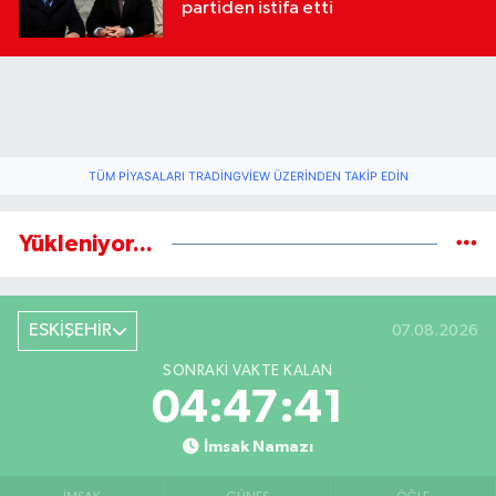
partiden istifa etti
TÜM PIYASALARI TRADINGVIEW ÜZERINDEN TAKIP EDIN
Yükleniyor...
ESKİŞEHİR
07.08.2026
SONRAKI VAKTE KALAN
04:47:40
İmsak Namazı