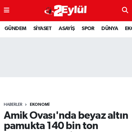
ASAYİŞ
Nöbetçi Eczaneler
GÜNDEM
SİYASET
ASAYİŞ
SPOR
DÜNYA
EK
DÜNYA
Hava Durumu
EKONOMİ
Eskişehir Namaz Vakitleri
GÜNDEM
Trafik Durumu
RESMİ İLAN
Puan Durumu ve Fikstür
SİYASET
Tüm Manşetler
HABERLER
EKONOMİ
SPOR
Son Dakika Haberleri
Amik Ovası'nda beyaz altın
pamukta 140 bin ton
YAŞAM
Haber Arşivi