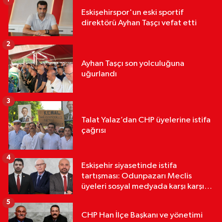
Eskişehirspor'un eski sportif
direktörü Ayhan Taşçı vefat etti
2
Ayhan Taşçı son yolculuğuna
uğurlandı
3
Talat Yalaz’dan CHP üyelerine istifa
çağrısı
4
Eskişehir siyasetinde istifa
tartışması: Odunpazarı Meclis
üyeleri sosyal medyada karşı karşıya
geldi
5
CHP Han İlçe Başkanı ve yönetimi