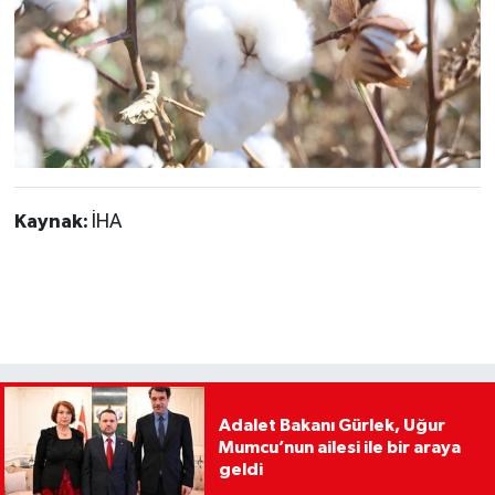
Kaynak:
İHA
Adalet Bakanı Gürlek, Uğur
Mumcu’nun ailesi ile bir araya
geldi