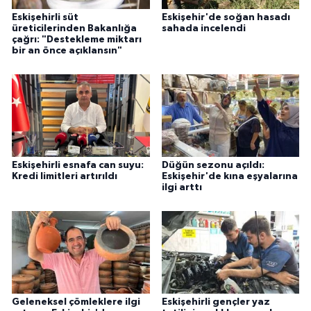
Eskişehirli süt
Eskişehir'de soğan hasadı
üreticilerinden Bakanlığa
sahada incelendi
çağrı: "Destekleme miktarı
bir an önce açıklansın"
Eskişehirli esnafa can suyu:
Düğün sezonu açıldı:
Kredi limitleri artırıldı
Eskişehir'de kına eşyalarına
ilgi arttı
Geleneksel çömleklere ilgi
Eskişehirli gençler yaz