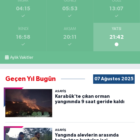
İMSAK
GÜNEŞ
ÖĞLE
04:15
05:53
13:07
İKINDI
AKŞAM
YATSI
16:58
20:11
21:42
Aylık Vakitler
Geçen Yıl Bugün
07 Ağustos 2025
ASAYİŞ
Karabük'te çıkan orman
yangınında 9 saat geride kaldı
ASAYİŞ
Yangında alevlerin arasında