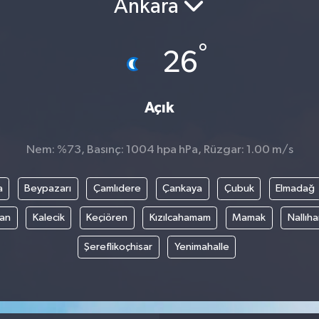
Ankara
°
26
Açık
Nem: %73, Basınç: 1004 hpa hPa, Rüzgar: 1.00 m/s
a
Beypazarı
Çamlıdere
Çankaya
Çubuk
Elmadağ
an
Kalecik
Keçiören
Kızılcahamam
Mamak
Nallıh
Şereflikoçhisar
Yenimahalle