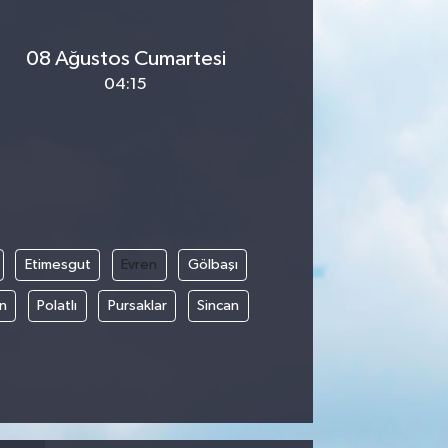
08 Ağustos Cumartesi
04:15
Etimesgut
Evren
Gölbaşı
an
Polatlı
Pursaklar
Sincan