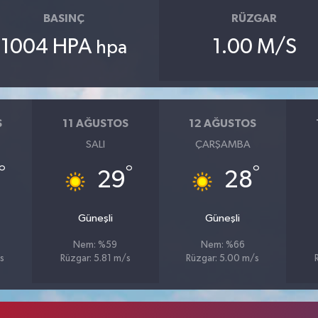
BASINÇ
RÜZGAR
1004 HPA
1.00 M/S
hpa
S
11 AĞUSTOS
12 AĞUSTOS
SALI
ÇARŞAMBA
°
°
°
29
28
Güneşli
Güneşli
Nem: %59
Nem: %66
s
Rüzgar: 5.81 m/s
Rüzgar: 5.00 m/s