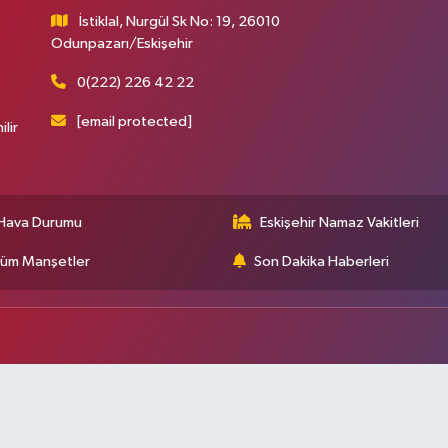
İstiklal, Nurgül Sk No: 19, 26010
Odunpazarı/Eskişehir
0(222) 226 42 22
[email protected]
ilir
Hava Durumu
Eskişehir Namaz Vakitleri
üm Manşetler
Son Dakika Haberleri