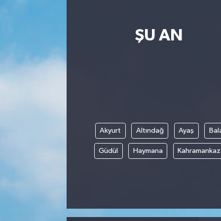
ŞU AN
Akyurt
Altındağ
Ayaş
Bal
Güdül
Haymana
Kahramankaz