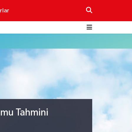
rlar
umu Tahmini