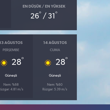
EN DÜŞÜK / EN YÜKSEK
°
°
26
/ 31
13 AĞUSTOS
14 AĞUSTOS
PERŞEMBE
CUMA
°
°
28
28
Güneşli
Güneşli
Nem: %68
Nem: %60
Rüzgar: 4.81 m/s
Rüzgar: 5.39 m/s