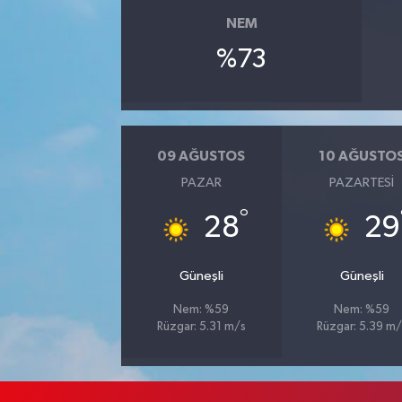
NEM
%73
09 AĞUSTOS
10 AĞUSTO
PAZAR
PAZARTESI
°
28
29
Güneşli
Güneşli
Nem: %59
Nem: %59
Rüzgar: 5.31 m/s
Rüzgar: 5.39 m/