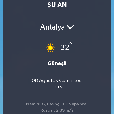
ŞU AN
Antalya
°
32
Güneşli
08 Ağustos Cumartesi
12:15
Nem: %37, Basınç: 1005 hpa hPa,
Rüzgar: 2.89 m/s