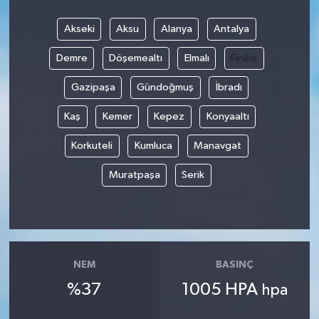
Akseki
Aksu
Alanya
Antalya
Demre
Döşemealtı
Elmalı
Finike
Gazipaşa
Gündoğmuş
İbradı
Kaş
Kemer
Kepez
Konyaaltı
Korkuteli
Kumluca
Manavgat
Muratpaşa
Serik
NEM
BASINÇ
%37
1005 HPA
hpa