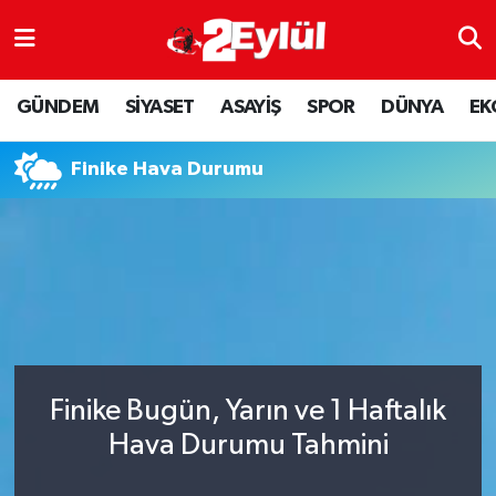
ASAYİŞ
Nöbetçi Eczaneler
GÜNDEM
SİYASET
ASAYİŞ
SPOR
DÜNYA
EK
DÜNYA
Hava Durumu
Finike Hava Durumu
EKONOMİ
Eskişehir Namaz Vakitleri
GÜNDEM
Trafik Durumu
RESMİ İLAN
Puan Durumu ve Fikstür
SİYASET
Tüm Manşetler
Finike Bugün, Yarın ve 1 Haftalık
SPOR
Son Dakika Haberleri
Hava Durumu Tahmini
YAŞAM
Haber Arşivi