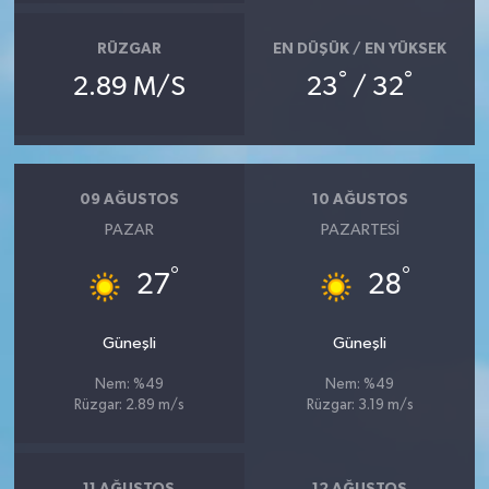
RÜZGAR
EN DÜŞÜK / EN YÜKSEK
°
°
2.89 M/S
23
/ 32
09 AĞUSTOS
10 AĞUSTOS
PAZAR
PAZARTESI
°
°
27
28
Güneşli
Güneşli
Nem: %49
Nem: %49
Rüzgar: 2.89 m/s
Rüzgar: 3.19 m/s