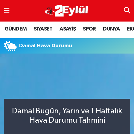
ASAYİŞ
Nöbetçi Eczaneler
GÜNDEM
SİYASET
ASAYİŞ
SPOR
DÜNYA
EK
DÜNYA
Hava Durumu
Damal Hava Durumu
EKONOMİ
Eskişehir Namaz Vakitleri
GÜNDEM
Trafik Durumu
RESMİ İLAN
Puan Durumu ve Fikstür
SİYASET
Tüm Manşetler
Damal Bugün, Yarın ve 1 Haftalık
SPOR
Son Dakika Haberleri
Hava Durumu Tahmini
YAŞAM
Haber Arşivi