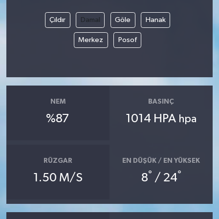
Çıldır
Damal
Göle
Hanak
Merkez
Posof
NEM
BASINÇ
%87
1014 HPA
hpa
RÜZGAR
EN DÜŞÜK / EN YÜKSEK
°
°
1.50 M/S
8
/ 24