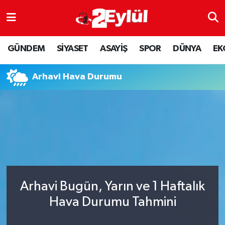
ASAYİŞ
Nöbetçi Eczaneler
GÜNDEM
SİYASET
ASAYİŞ
SPOR
DÜNYA
EK
DÜNYA
Hava Durumu
Arhavi Hava Durumu
EKONOMİ
Eskişehir Namaz Vakitleri
GÜNDEM
Trafik Durumu
RESMİ İLAN
Puan Durumu ve Fikstür
SİYASET
Tüm Manşetler
Arhavi Bugün, Yarın ve 1 Haftalık
SPOR
Son Dakika Haberleri
Hava Durumu Tahmini
YAŞAM
Haber Arşivi