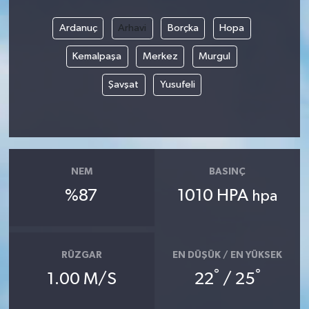
Ardanuç
Arhavi
Borçka
Hopa
Kemalpaşa
Merkez
Murgul
Şavşat
Yusufeli
NEM
BASINÇ
%87
1010 HPA
hpa
RÜZGAR
EN DÜŞÜK / EN YÜKSEK
°
°
1.00 M/S
22
/ 25