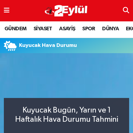
ASAYİŞ
Nöbetçi Eczaneler
GÜNDEM
SİYASET
ASAYİŞ
SPOR
DÜNYA
EK
DÜNYA
Hava Durumu
Kuyucak Hava Durumu
EKONOMİ
Eskişehir Namaz Vakitleri
GÜNDEM
Trafik Durumu
RESMİ İLAN
Puan Durumu ve Fikstür
SİYASET
Tüm Manşetler
Kuyucak Bugün, Yarın ve 1
SPOR
Son Dakika Haberleri
Haftalık Hava Durumu Tahmini
YAŞAM
Haber Arşivi