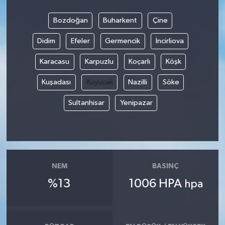
Bozdoğan
Buharkent
Çine
Didim
Efeler
Germencik
İncirliova
Karacasu
Karpuzlu
Koçarlı
Köşk
Kuşadası
Kuyucak
Nazilli
Söke
Sultanhisar
Yenipazar
NEM
BASINÇ
%13
1006 HPA
hpa