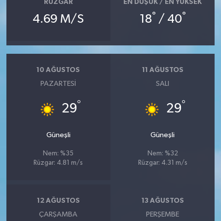
RÜZGAR
EN DÜŞÜK / EN YÜKSEK
°
°
4.69 M/S
18
/ 40
10 AĞUSTOS
11 AĞUSTOS
PAZARTESI
SALI
°
°
29
29
Güneşli
Güneşli
Nem: %35
Nem: %32
Rüzgar: 4.81 m/s
Rüzgar: 4.31 m/s
12 AĞUSTOS
13 AĞUSTOS
ÇARŞAMBA
PERŞEMBE