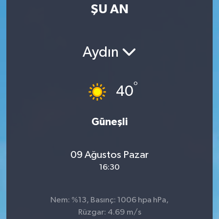
ŞU AN
Aydın
°
40
Güneşli
09 Ağustos Pazar
16:30
Nem: %13, Basınç: 1006 hpa hPa,
Rüzgar: 4.69 m/s