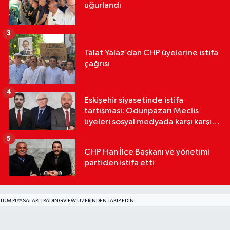
uğurlandı
3
Talat Yalaz’dan CHP üyelerine istifa
çağrısı
4
Eskişehir siyasetinde istifa
tartışması: Odunpazarı Meclis
üyeleri sosyal medyada karşı karşıya
geldi
5
CHP Han İlçe Başkanı ve yönetimi
partiden istifa etti
TÜM PIYASALARI TRADINGVIEW ÜZERINDEN TAKIP EDIN