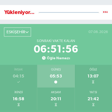
Yükleniyor...
ESKİŞEHİR
07.08.2026
SONRAKI VAKTE KALAN
06:51:55
Öğle Namazı
İMSAK
GÜNEŞ
ÖĞLE
04:15
05:53
13:07
İKINDI
AKŞAM
YATSI
16:58
20:11
21:42