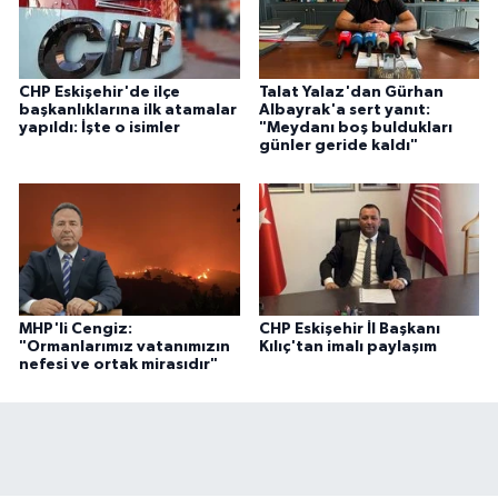
CHP Eskişehir'de ilçe
Talat Yalaz'dan Gürhan
başkanlıklarına ilk atamalar
Albayrak'a sert yanıt:
yapıldı: İşte o isimler
"Meydanı boş buldukları
günler geride kaldı"
MHP'li Cengiz:
CHP Eskişehir İl Başkanı
"Ormanlarımız vatanımızın
Kılıç'tan imalı paylaşım
nefesi ve ortak mirasıdır"