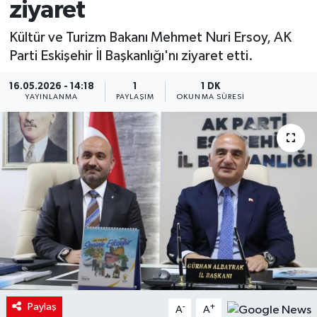
ziyaret
Kültür ve Turizm Bakanı Mehmet Nuri Ersoy, AK
Parti Eskişehir İl Başkanlığı'nı ziyaret etti.
16.05.2026 - 14:18
1
1 DK
YAYINLANMA
PAYLAŞIM
OKUNMA SÜRESI
Paylaş
-
+
A
A