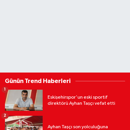
Günün Trend Haberleri
1
Eskişehirspor'un eski sportif
direktörü Ayhan Taşçı vefat etti
2
Ayhan Taşçı son yolculuğuna