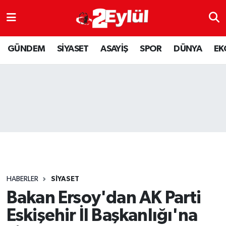
ASAYİŞ
Nöbetçi Eczaneler
GÜNDEM
SİYASET
ASAYİŞ
SPOR
DÜNYA
EK
DÜNYA
Hava Durumu
EKONOMİ
Eskişehir Namaz Vakitleri
GÜNDEM
Trafik Durumu
RESMİ İLAN
Puan Durumu ve Fikstür
SİYASET
Tüm Manşetler
HABERLER
SİYASET
SPOR
Son Dakika Haberleri
Bakan Ersoy'dan AK Parti
Eskişehir İl Başkanlığı'na
YAŞAM
Haber Arşivi