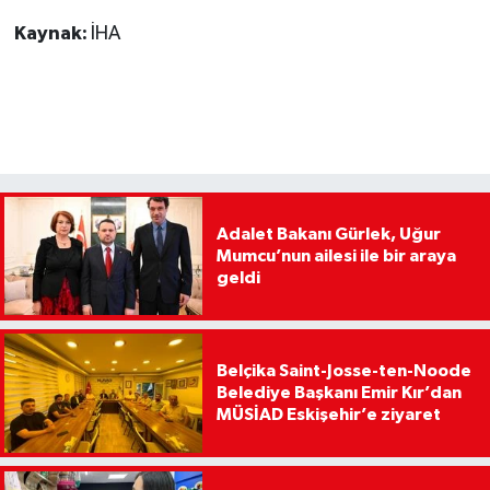
Kaynak:
İHA
Adalet Bakanı Gürlek, Uğur
Mumcu’nun ailesi ile bir araya
geldi
Belçika Saint-Josse-ten-Noode
Belediye Başkanı Emir Kır’dan
MÜSİAD Eskişehir’e ziyaret