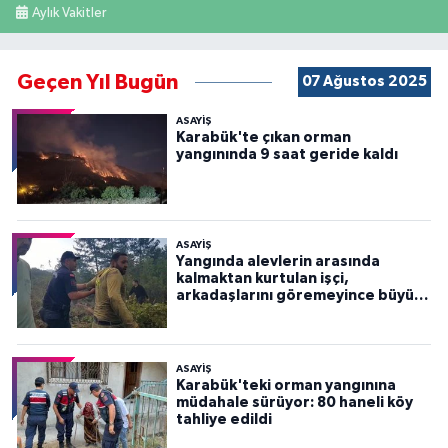
Aylık Vakitler
Geçen Yıl Bugün
07 Ağustos 2025
ASAYİŞ
Karabük'te çıkan orman
yangınında 9 saat geride kaldı
ASAYİŞ
Yangında alevlerin arasında
kalmaktan kurtulan işçi,
arkadaşlarını göremeyince büyük
panik yaşadı
ASAYİŞ
Karabük'teki orman yangınına
müdahale sürüyor: 80 haneli köy
tahliye edildi