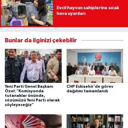
Evcil hayvan sahiplerine sıcak
hava uyarıları
Bunlar da ilginizi çekebilir
Yeni Parti Genel Başkanı
CHP Eskişehir'de görev
Özel: "Komisyonda
dağılımı tamamlandı
tutanaklar önünde,
sözümüzü Yeni Parti olarak
söyleyeceğiz"