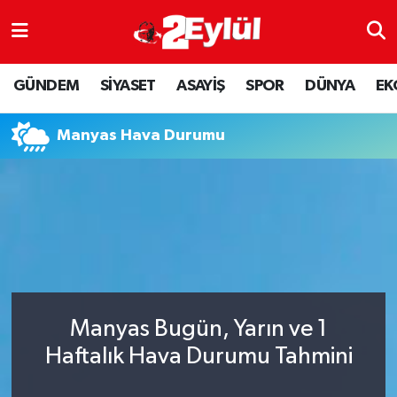
ASAYİŞ
Nöbetçi Eczaneler
GÜNDEM
SİYASET
ASAYİŞ
SPOR
DÜNYA
EK
DÜNYA
Hava Durumu
Manyas Hava Durumu
EKONOMİ
Eskişehir Namaz Vakitleri
GÜNDEM
Trafik Durumu
RESMİ İLAN
Puan Durumu ve Fikstür
SİYASET
Tüm Manşetler
Manyas Bugün, Yarın ve 1
SPOR
Son Dakika Haberleri
Haftalık Hava Durumu Tahmini
YAŞAM
Haber Arşivi