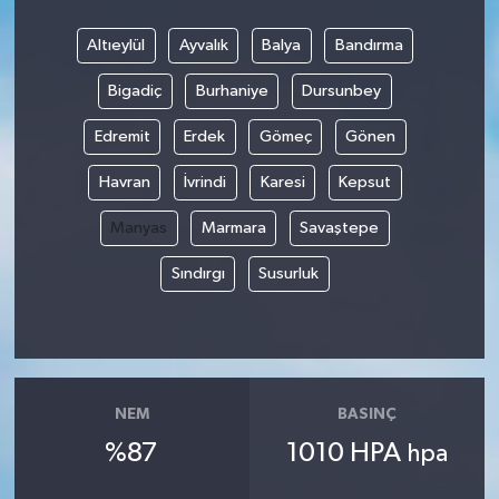
Altıeylül
Ayvalık
Balya
Bandırma
Bigadiç
Burhaniye
Dursunbey
Edremit
Erdek
Gömeç
Gönen
Havran
İvrindi
Karesi
Kepsut
Manyas
Marmara
Savaştepe
Sındırgı
Susurluk
NEM
BASINÇ
%87
1010 HPA
hpa