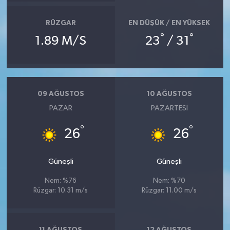
RÜZGAR
EN DÜŞÜK / EN YÜKSEK
°
°
1.89 M/S
23
/ 31
09 AĞUSTOS
10 AĞUSTOS
PAZAR
PAZARTESI
°
°
26
26
Güneşli
Güneşli
Nem: %76
Nem: %70
Rüzgar: 10.31 m/s
Rüzgar: 11.00 m/s