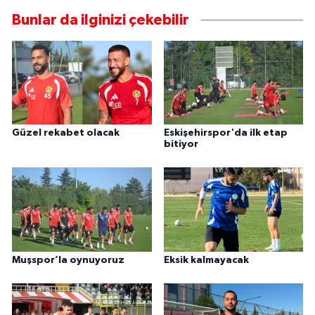
Bunlar da ilginizi çekebilir
Güzel rekabet olacak
Eskişehirspor'da ilk etap
bitiyor
Muşspor’la oynuyoruz
Eksik kalmayacak