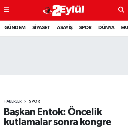
ASAYİŞ
Nöbetçi Eczaneler
GÜNDEM
SİYASET
ASAYİŞ
SPOR
DÜNYA
EK
DÜNYA
Hava Durumu
EKONOMİ
Eskişehir Namaz Vakitleri
GÜNDEM
Trafik Durumu
RESMİ İLAN
Puan Durumu ve Fikstür
SİYASET
Tüm Manşetler
HABERLER
SPOR
SPOR
Son Dakika Haberleri
Başkan Entok: Öncelik
kutlamalar sonra kongre
YAŞAM
Haber Arşivi