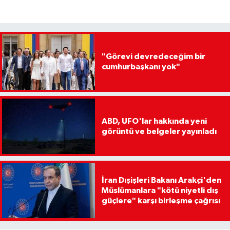
"Görevi devredeceğim bir
cumhurbaşkanı yok"
ABD, UFO'lar hakkında yeni
görüntü ve belgeler yayınladı
İran Dışişleri Bakanı Arakçi'den
Müslümanlara "kötü niyetli dış
güçlere" karşı birleşme çağrısı