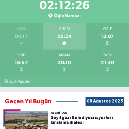
02:12:26
Öğle Namazı
İMSAK
GÜNEŞ
ÖĞLE
04:17
05:54
13:07
İKINDI
AKŞAM
YATSI
16:57
20:10
21:40
Aylık Vakitler
Geçen Yıl Bugün
08 Ağustos 2025
RESMİ İLAN
Seyitgazi Belediyesi işyerleri
kiralama ihalesi