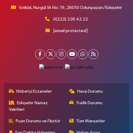
İstiklal, Nurgül Sk No: 19, 26010 Odunpazarı/Eskişehir
0(222) 226 42 22
[email protected]
Nöbetçi Eczaneler
Hava Durumu
Eskişehir Namaz
Trafik Durumu
Vakitleri
Puan Durumu ve Fikstür
Tüm Manşetler
Son Dakika Haberleri
Haber Arşivi