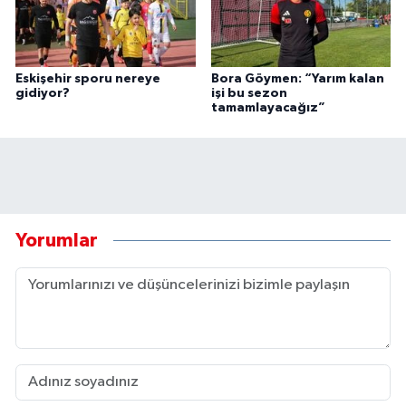
Eskişehir sporu nereye
Bora Göymen: “Yarım kalan
gidiyor?
işi bu sezon
tamamlayacağız”
Yorumlar