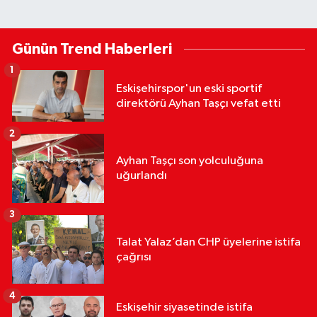
Günün Trend Haberleri
1
Eskişehirspor'un eski sportif
direktörü Ayhan Taşçı vefat etti
2
Ayhan Taşçı son yolculuğuna
uğurlandı
3
Talat Yalaz’dan CHP üyelerine istifa
çağrısı
4
Eskişehir siyasetinde istifa