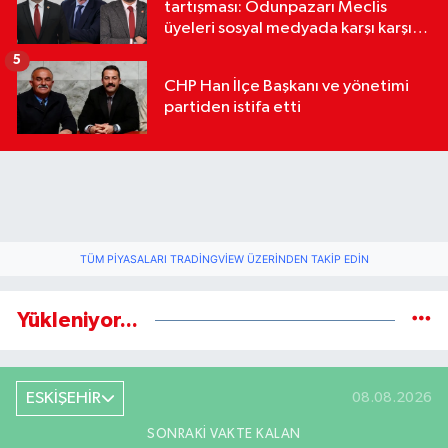
tartışması: Odunpazarı Meclis
üyeleri sosyal medyada karşı karşıya
geldi
5
CHP Han İlçe Başkanı ve yönetimi
partiden istifa etti
TÜM PIYASALARI TRADINGVIEW ÜZERINDEN TAKIP EDIN
Yükleniyor...
ESKİŞEHİR
08.08.2026
SONRAKI VAKTE KALAN