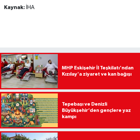
Kaynak:
İHA
MHP Eskişehir İl Teşkilatı'ndan
Kızılay'a ziyaret ve kan bağışı
Tepebaşı ve Denizli
Büyükşehir’den gençlere yaz
kampı