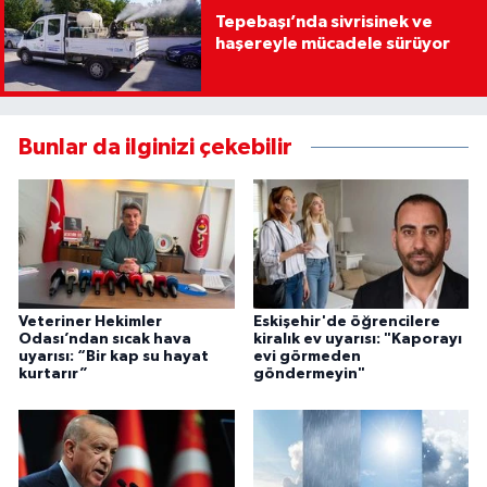
Tepebaşı’nda sivrisinek ve
haşereyle mücadele sürüyor
Bunlar da ilginizi çekebilir
Veteriner Hekimler
Eskişehir'de öğrencilere
Odası’ndan sıcak hava
kiralık ev uyarısı: "Kaporayı
uyarısı: “Bir kap su hayat
evi görmeden
kurtarır”
göndermeyin"