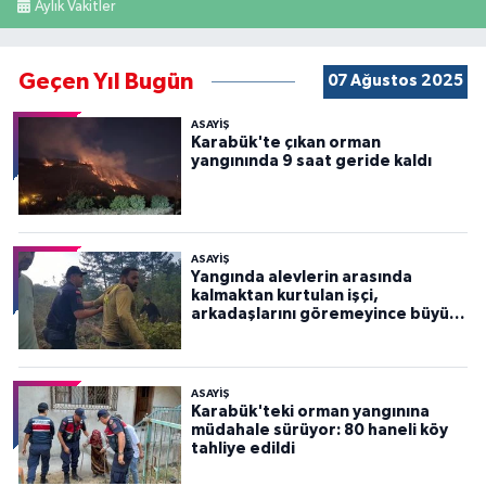
Aylık Vakitler
Geçen Yıl Bugün
07 Ağustos 2025
ASAYİŞ
Karabük'te çıkan orman
yangınında 9 saat geride kaldı
ASAYİŞ
Yangında alevlerin arasında
kalmaktan kurtulan işçi,
arkadaşlarını göremeyince büyük
panik yaşadı
ASAYİŞ
Karabük'teki orman yangınına
müdahale sürüyor: 80 haneli köy
tahliye edildi