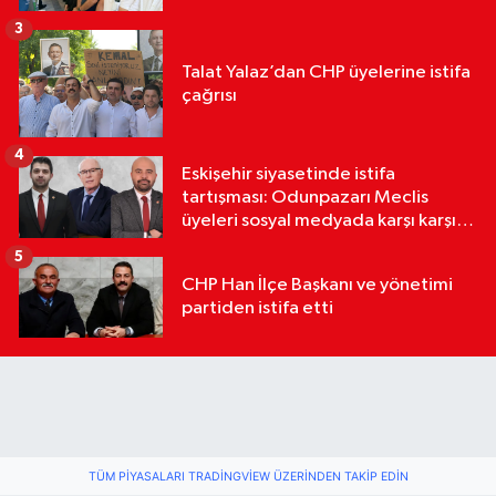
3
Talat Yalaz’dan CHP üyelerine istifa
çağrısı
4
Eskişehir siyasetinde istifa
tartışması: Odunpazarı Meclis
üyeleri sosyal medyada karşı karşıya
geldi
5
CHP Han İlçe Başkanı ve yönetimi
partiden istifa etti
TÜM PIYASALARI TRADINGVIEW ÜZERINDEN TAKIP EDIN