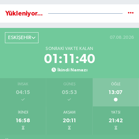
Yükleniyor...
ESKİŞEHİR
07.08.2026
SONRAKI VAKTE KALAN
01:11:39
İkindi Namazı
İMSAK
GÜNEŞ
ÖĞLE
04:15
05:53
13:07
İKINDI
AKŞAM
YATSI
16:58
20:11
21:42