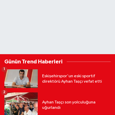
Günün Trend Haberleri
1
Eskişehirspor'un eski sportif
direktörü Ayhan Taşçı vefat etti
2
Ayhan Taşçı son yolculuğuna
uğurlandı