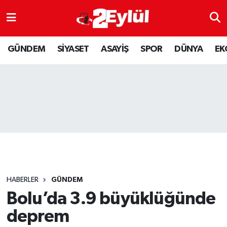
ASAYİŞ
Nöbetçi Eczaneler
GÜNDEM
SİYASET
ASAYİŞ
SPOR
DÜNYA
EK
DÜNYA
Hava Durumu
EKONOMİ
Eskişehir Namaz Vakitleri
GÜNDEM
Trafik Durumu
RESMİ İLAN
Puan Durumu ve Fikstür
SİYASET
Tüm Manşetler
HABERLER
GÜNDEM
SPOR
Son Dakika Haberleri
Bolu’da 3.9 büyüklüğünde
deprem
YAŞAM
Haber Arşivi