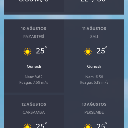
10 AĞUSTOS
11 AĞUSTOS
PAZARTESI
SALI
°
°
25
25
Güneşli
Güneşli
Nem: %62
Nem: %56
Rüzgar: 7.69 m/s
Rüzgar: 6.19 m/s
12 AĞUSTOS
13 AĞUSTOS
ÇARŞAMBA
PERŞEMBE
°
°
25
25