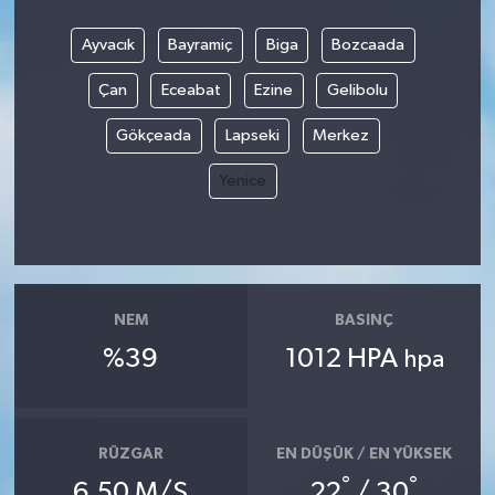
Ayvacık
Bayramiç
Biga
Bozcaada
Çan
Eceabat
Ezine
Gelibolu
Gökçeada
Lapseki
Merkez
Yenice
NEM
BASINÇ
%39
1012 HPA
hpa
RÜZGAR
EN DÜŞÜK / EN YÜKSEK
°
°
6.50 M/S
22
/ 30