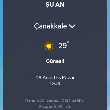
ŞU AN
Çanakkale
°
29
Güneşli
09 Ağustos Pazar
12:45
Nem: %39, Basınç: 1012 hpa hPa,
Rüzgar: 6.50 m/s