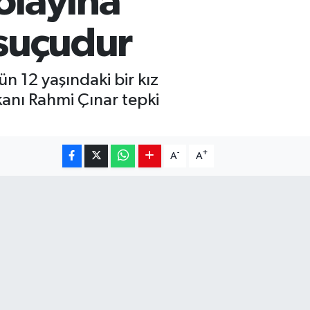
 olayına
 suçudur
n 12 yaşındaki bir kız
anı Rahmi Çınar tepki
-
+
A
A