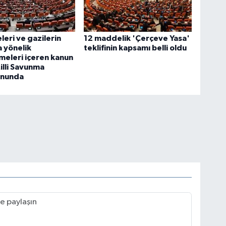
eleri ve gazilerin
12 maddelik 'Çerçeve Yasa'
a yönelik
teklifinin kapsamı belli oldu
eleri içeren kanun
Milli Savunma
onunda