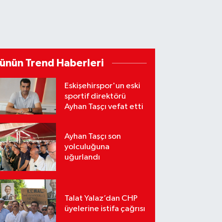
ünün Trend Haberleri
Eskişehirspor'un eski
sportif direktörü
Ayhan Taşçı vefat etti
Ayhan Taşçı son
yolculuğuna
uğurlandı
Talat Yalaz’dan CHP
üyelerine istifa çağrısı