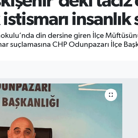
kişehir'deki taciz
 istismarı insanlık
kulu’nda din dersine giren İlçe Müftüsünü
smar suçlamasına CHP Odunpazarı İlçe Başk