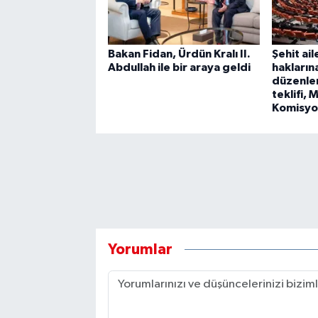
Bakan Fidan, Ürdün Kralı II.
Şehit ail
Abdullah ile bir araya geldi
hakların
düzenlem
teklifi, 
Komisy
Yorumlar