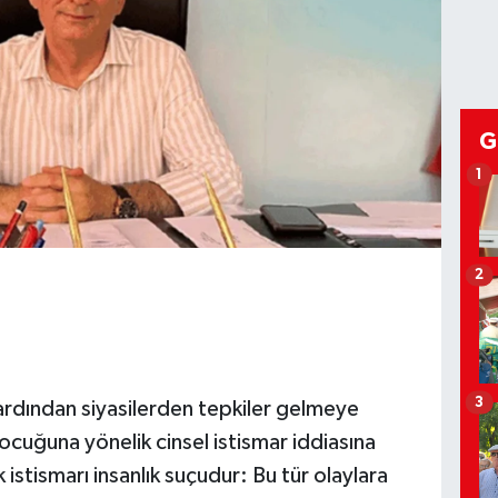
G
1
2
3
 ardından siyasilerden tepkiler gelmeye
ocuğuna yönelik cinsel istismar iddiasına
stismarı insanlık suçudur: Bu tür olaylara