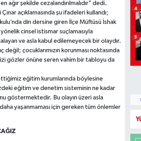
 en ağır şekilde cezalandırılmalıdır" dedi.
4
ınar açıklamasında şu ifadeleri kullandı;
ulu’nda din dersine giren İlçe Müftüsü İshak
 yönelik cinsel istismar suçlamasıyla
5
alayan ve asla kabul edilemeyecek bir olaydır.
 suç değil; çocuklarımızın korunması noktasında
mizi gözler önüne seren vahim bir tabloyu da
ttiğimiz eğitim kurumlarında böylesine
izdeki eğitim ve denetim sisteminin ne kadar
unu göstermektedir. Bu olayın üzeri asla
r daha yaşanmaması için gereken tüm önlemler
Y
CAĞIZ