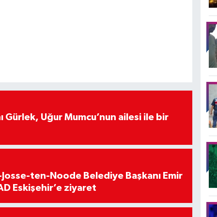
 Gürlek, Uğur Mumcu’nun ailesi ile bir
t-Josse-ten-Noode Belediye Başkanı Emir
D Eskişehir’e ziyaret