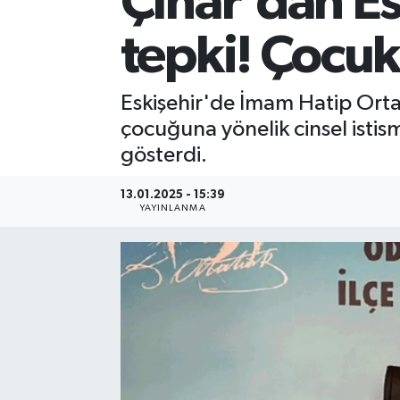
Çınar'dan Es
tepki! Çocuk
Eskişehir'de İmam Hatip Ortao
çocuğuna yönelik cinsel isti
gösterdi.
13.01.2025 - 15:39
YAYINLANMA