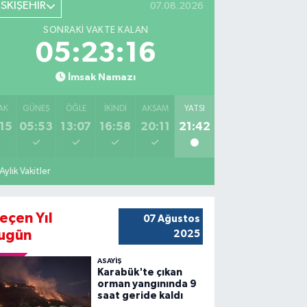
ESKİŞEHİR
07.08.2026
SONRAKI VAKTE KALAN
05:23:15
İmsak Namazı
AK
GÜNEŞ
ÖĞLE
İKINDI
AKŞAM
YATSI
15
05:53
13:07
16:58
20:11
21:42
Aylık Vakitler
eçen Yıl
07 Ağustos
ugün
2025
ASAYİŞ
Karabük'te çıkan
orman yangınında 9
saat geride kaldı