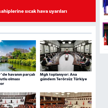
sahiplerine sıcak hava uyarıları
r'de havanın parçalı
Mgk toplanıyor: Ana
lutlu olması
gündem Terörsüz Türkiye
yor