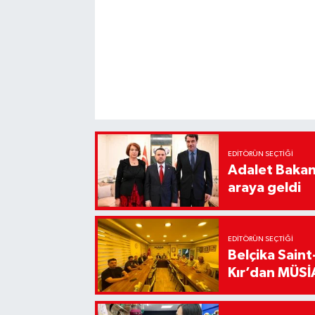
EDITÖRÜN SEÇTIĞI
Adalet Bakanı
araya geldi
EDITÖRÜN SEÇTIĞI
Belçika Sain
Kır’dan MÜSİA