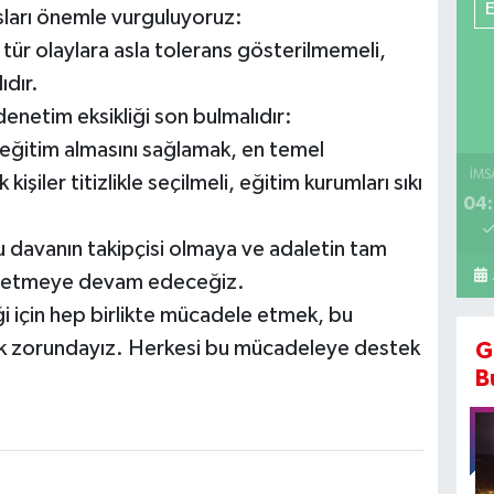
susları önemle vurguluyoruz:
 tür olaylara asla tolerans gösterilmemeli,
ıdır.
denetim eksikliği son bulmalıdır:
 eğitim almasını sağlamak, en temel
İMS
iler titizlikle seçilmeli, eğitim kurumları sıkı
04:
u davanın takipçisi olmaya ve adaletin tam
le etmeye devam edeceğiz.
i için hep birlikte mücadele etmek, bu
mak zorundayız. Herkesi bu mücadeleye destek
G
B