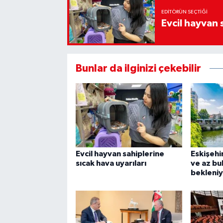
EDITÖRÜN SEÇTIĞI
Evcil hayvan 
Bunlar da ilginizi çekebilir
Evcil hayvan sahiplerine
Eskişehi
sıcak hava uyarıları
ve az bu
bekleni