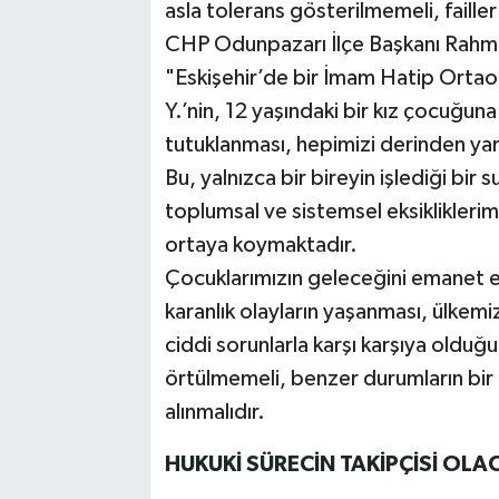
asla tolerans gösterilmemeli, failler
CHP Odunpazarı İlçe Başkanı Rahmi Ç
"Eskişehir’de bir İmam Hatip Ortaok
Y.’nin, 12 yaşındaki bir kız çocuğuna
tutuklanması, hepimizi derinden yar
Bu, yalnızca bir bireyin işlediği bir
toplumsal ve sistemsel eksiklikleri
ortaya koymaktadır.
Çocuklarımızın geleceğini emanet e
karanlık olayların yaşanması, ülkem
ciddi sorunlarla karşı karşıya olduğ
örtülmemeli, benzer durumların bi
alınmalıdır.
HUKUKİ SÜRECİN TAKİPÇİSİ OLA