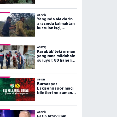
ASAYİŞ
Yangında alevlerin
arasında kalmaktan
kurtulan işçi,
arkadaşlarını
göremeyince büyük
panik yaşadı
ASAYİŞ
Karabük'teki orman
yangınına müdahale
sürüyor: 80 haneli
köy tahliye edildi
SPOR
Bursaspor-
Eskişehirspor maçı
biletleri ne zaman
satışa çıkacak?
ASAYİŞ
Fatih Altaylı’nın