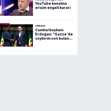
YouTube kanalına
erişim engeli kararı
SİYASET
Cumhurbaşkanı
Erdoğan: "Gazze'de
soykırım son bulana
dek, mücadelemiz
sürecek"