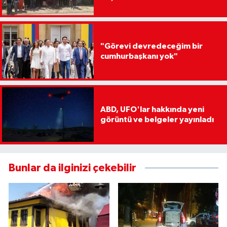
"Görevi devredeceğim bir
cumhurbaşkanı yok"
ABD, UFO'lar hakkında yeni
görüntü ve belgeler yayınladı
Bunlar da ilginizi çekebilir