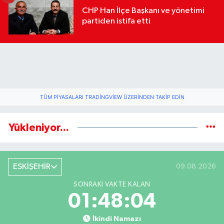
CHP Han İlçe Başkanı ve yönetimi
partiden istifa etti
TÜM PIYASALARI TRADINGVIEW ÜZERINDEN TAKIP EDIN
Yükleniyor...
ESKİŞEHİR
09.08.2026
SONRAKI VAKTE KALAN
01:48:04
İkindi Namazı