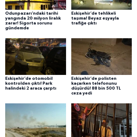
Odunpazarı’ndaki tarihi
Eskişehir’de tehlikeli
yangında 20 milyon liralık
taşıma! Beyaz eşyayla
zarar! Sigorta sorunu
trafiğe çıktı
gündemde
Eskişehir’de otomobil
Eskişehir’de polisten
kontrolden çıktı! Park
kaçarken telefonunu
halindeki 2 araca çarptı
düşürdü! 88 bin 500 TL
ceza yedi