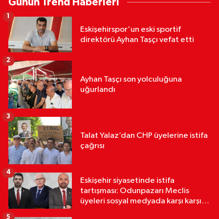
Günün Trend Haberleri
1
Eskişehirspor'un eski sportif
direktörü Ayhan Taşçı vefat etti
2
Ayhan Taşçı son yolculuğuna
uğurlandı
3
Talat Yalaz’dan CHP üyelerine istifa
çağrısı
4
Eskişehir siyasetinde istifa
tartışması: Odunpazarı Meclis
üyeleri sosyal medyada karşı karşıya
geldi
5