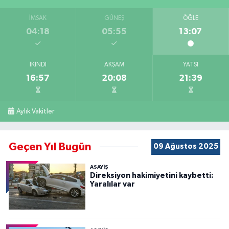
İMSAK
GÜNEŞ
ÖĞLE
04:18
05:55
13:07
İKINDI
AKŞAM
YATSI
16:57
20:08
21:39
Aylık Vakitler
Geçen Yıl Bugün
09 Ağustos 2025
ASAYİŞ
Direksiyon hakimiyetini kaybetti:
Yaralılar var