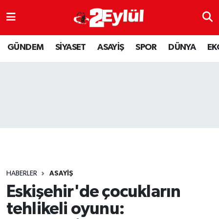
ASAYİŞ
Nöbetçi Eczaneler
GÜNDEM
SİYASET
ASAYİŞ
SPOR
DÜNYA
EK
DÜNYA
Hava Durumu
EKONOMİ
Eskişehir Namaz Vakitleri
GÜNDEM
Trafik Durumu
RESMİ İLAN
Puan Durumu ve Fikstür
SİYASET
Tüm Manşetler
HABERLER
ASAYİŞ
SPOR
Son Dakika Haberleri
Eskişehir'de çocukların
tehlikeli oyunu:
YAŞAM
Haber Arşivi