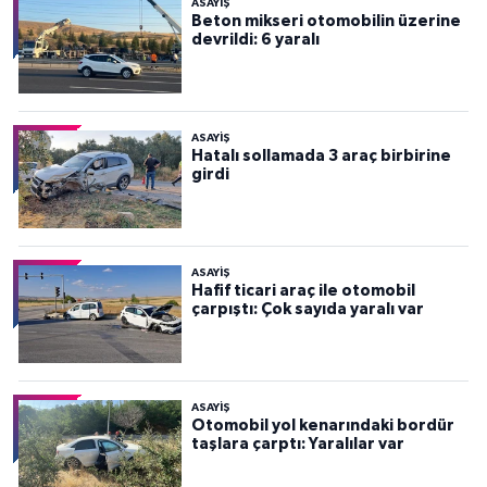
ASAYİŞ
Beton mikseri otomobilin üzerine
devrildi: 6 yaralı
ASAYİŞ
Hatalı sollamada 3 araç birbirine
girdi
ASAYİŞ
Hafif ticari araç ile otomobil
çarpıştı: Çok sayıda yaralı var
ASAYİŞ
Otomobil yol kenarındaki bordür
taşlara çarptı: Yaralılar var