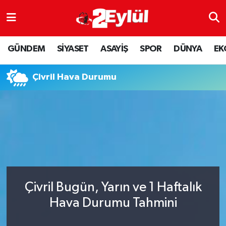
ASAYİŞ
Nöbetçi Eczaneler
GÜNDEM
SİYASET
ASAYİŞ
SPOR
DÜNYA
EK
DÜNYA
Hava Durumu
Çivril Hava Durumu
EKONOMİ
Eskişehir Namaz Vakitleri
GÜNDEM
Trafik Durumu
RESMİ İLAN
Puan Durumu ve Fikstür
SİYASET
Tüm Manşetler
Çivril Bugün, Yarın ve 1 Haftalık
SPOR
Son Dakika Haberleri
Hava Durumu Tahmini
YAŞAM
Haber Arşivi