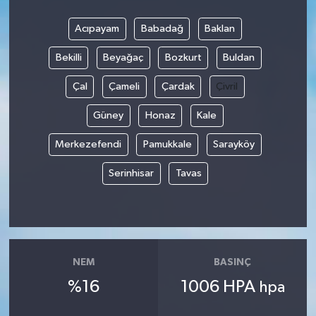
Acıpayam
Babadağ
Baklan
Bekilli
Beyağaç
Bozkurt
Buldan
Çal
Çameli
Çardak
Çivril
Güney
Honaz
Kale
Merkezefendi
Pamukkale
Sarayköy
Serinhisar
Tavas
NEM
BASINÇ
%16
1006 HPA
hpa