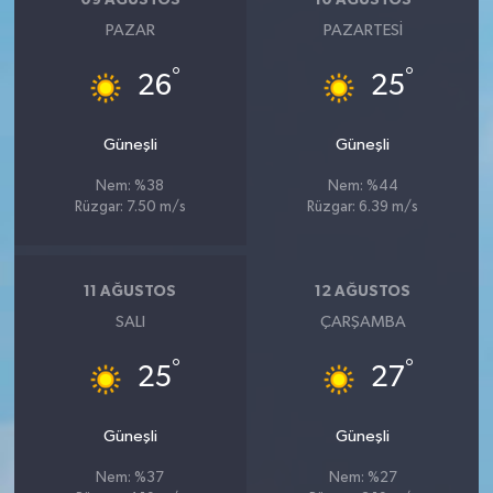
09 AĞUSTOS
10 AĞUSTOS
PAZAR
PAZARTESI
°
°
26
25
Güneşli
Güneşli
Nem: %38
Nem: %44
Rüzgar: 7.50 m/s
Rüzgar: 6.39 m/s
11 AĞUSTOS
12 AĞUSTOS
SALI
ÇARŞAMBA
°
°
25
27
Güneşli
Güneşli
Nem: %37
Nem: %27