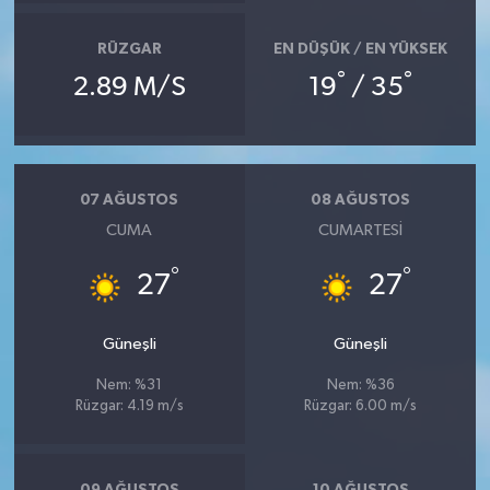
RÜZGAR
EN DÜŞÜK / EN YÜKSEK
°
°
2.89 M/S
19
/ 35
07 AĞUSTOS
08 AĞUSTOS
CUMA
CUMARTESI
°
°
27
27
Güneşli
Güneşli
Nem: %31
Nem: %36
Rüzgar: 4.19 m/s
Rüzgar: 6.00 m/s