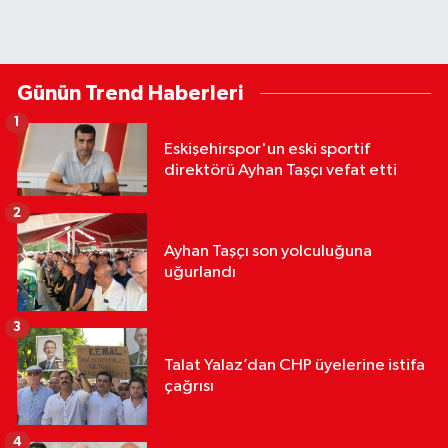
Günün Trend Haberleri
1
Eskişehirspor'un eski sportif
direktörü Ayhan Taşçı vefat etti
2
Ayhan Taşçı son yolculuğuna
uğurlandı
3
Talat Yalaz’dan CHP üyelerine istifa
çağrısı
4