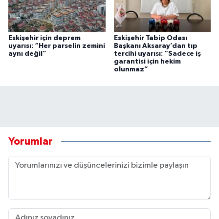
Eskişehir için deprem
Eskişehir Tabip Odası
uyarısı: “Her parselin zemini
Başkanı Aksaray’dan tıp
aynı değil”
tercihi uyarısı: “Sadece iş
garantisi için hekim
olunmaz”
Yorumlar