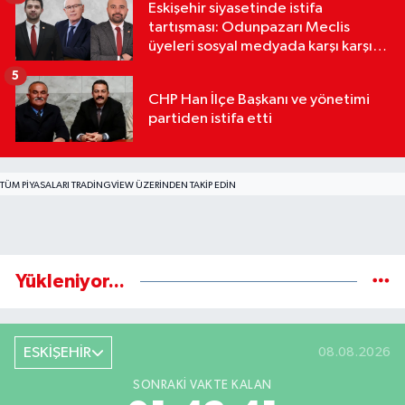
Eskişehir siyasetinde istifa
tartışması: Odunpazarı Meclis
üyeleri sosyal medyada karşı karşıya
geldi
5
CHP Han İlçe Başkanı ve yönetimi
partiden istifa etti
TÜM PIYASALARI TRADINGVIEW ÜZERINDEN TAKIP EDIN
Yükleniyor...
ESKİŞEHİR
08.08.2026
SONRAKI VAKTE KALAN