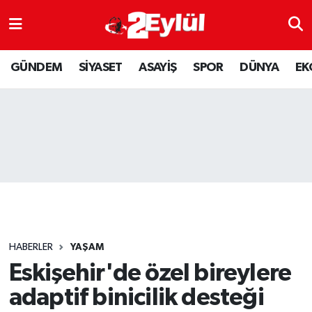
ASAYİŞ
Nöbetçi Eczaneler
GÜNDEM
SİYASET
ASAYİŞ
SPOR
DÜNYA
EK
DÜNYA
Hava Durumu
EKONOMİ
Eskişehir Namaz Vakitleri
GÜNDEM
Trafik Durumu
RESMİ İLAN
Puan Durumu ve Fikstür
SİYASET
Tüm Manşetler
HABERLER
YAŞAM
SPOR
Son Dakika Haberleri
Eskişehir'de özel bireylere
adaptif binicilik desteği
YAŞAM
Haber Arşivi