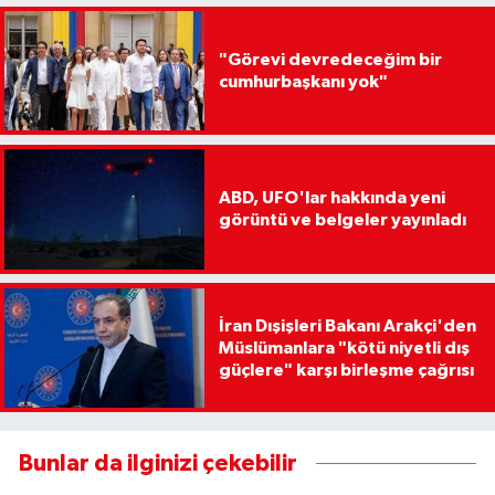
"Görevi devredeceğim bir
cumhurbaşkanı yok"
ABD, UFO'lar hakkında yeni
görüntü ve belgeler yayınladı
İran Dışişleri Bakanı Arakçi'den
Müslümanlara "kötü niyetli dış
güçlere" karşı birleşme çağrısı
Bunlar da ilginizi çekebilir