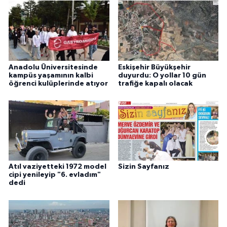
Anadolu Üniversitesinde
Eskişehir Büyükşehir
kampüs yaşamının kalbi
duyurdu: O yollar 10 gün
öğrenci kulüplerinde atıyor
trafiğe kapalı olacak
Atıl vaziyetteki 1972 model
Sizin Sayfanız
cipi yenileyip "6. evladım"
dedi