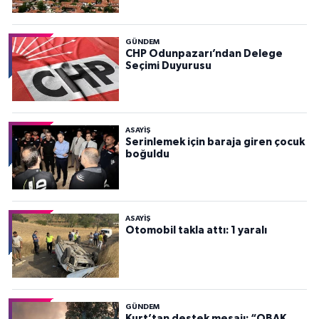
GÜNDEM
CHP Odunpazarı’ndan Delege
Seçimi Duyurusu
ASAYİŞ
Serinlemek için baraja giren çocuk
boğuldu
ASAYİŞ
Otomobil takla attı: 1 yaralı
GÜNDEM
Kurt’tan destek mesajı: “OBAK