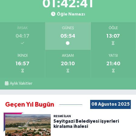
01:42:40
Öğle Namazı
İMSAK
GÜNEŞ
ÖĞLE
04:17
05:54
13:07
İKINDI
AKŞAM
YATSI
16:57
20:10
21:40
Aylık Vakitler
Geçen Yıl Bugün
08 Ağustos 2025
RESMİ İLAN
Seyitgazi Belediyesi işyerleri
kiralama ihalesi