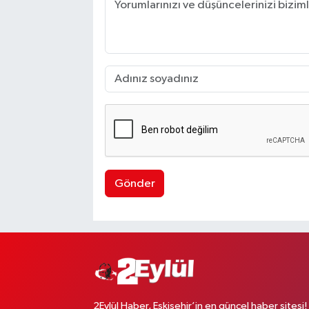
Gönder
2Eylül Haber, Eskişehir’in en güncel haber sitesi!