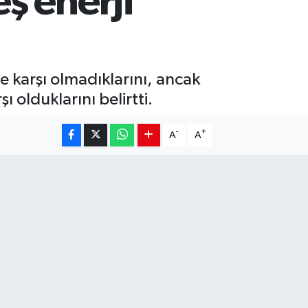
ş enerji
e karşı olmadıklarını, ancak
 olduklarını belirtti.
-
+
A
A