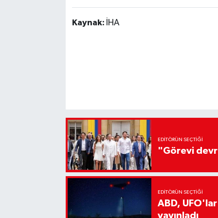
Kaynak:
İHA
EDITÖRÜN SEÇTIĞI
"Görevi devr
EDITÖRÜN SEÇTIĞI
ABD, UFO'lar
yayınladı