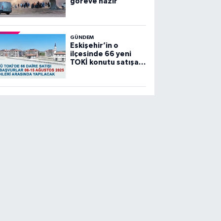
göreve hazır”
GÜNDEM
Eskişehir’in o
ilçesinde 66 yeni
TOKİ konutu satışa
sunuluyor…