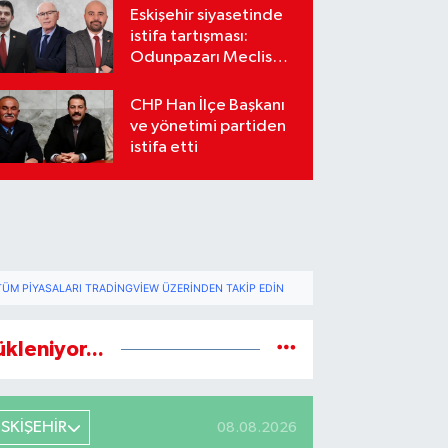
Eskişehir siyasetinde
istifa tartışması:
Odunpazarı Meclis
üyeleri sosyal
medyada karşı karşıya
CHP Han İlçe Başkanı
geldi
ve yönetimi partiden
istifa etti
TÜM PIYASALARI TRADINGVIEW ÜZERINDEN TAKIP EDIN
ükleniyor...
ESKİŞEHİR
08.08.2026