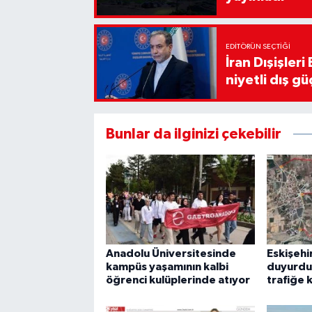
EDITÖRÜN SEÇTIĞI
İran Dışişler
niyetli dış gü
Bunlar da ilginizi çekebilir
Anadolu Üniversitesinde
Eskişehi
kampüs yaşamının kalbi
duyurdu:
öğrenci kulüplerinde atıyor
trafiğe 