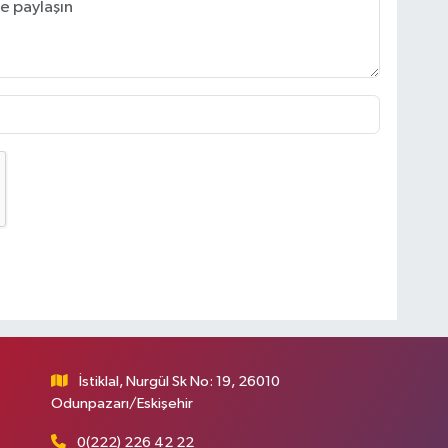
İstiklal, Nurgül Sk No: 19, 26010
Odunpazarı/Eskişehir
0(222) 226 42 22