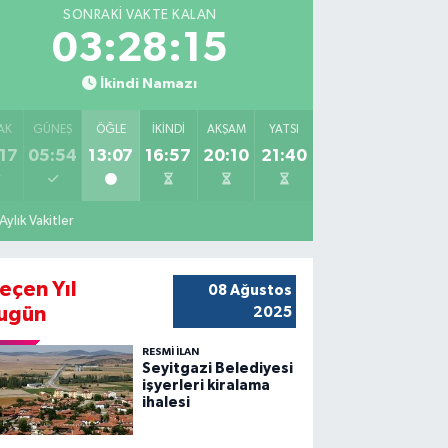
SONRAKI VAKTE KALAN
03:28:14
İkindi Namazı
AK
GÜNEŞ
ÖĞLE
İKINDI
AKŞAM
YATSI
17
05:54
13:07
16:57
20:10
21:40
Aylık Vakitler
eçen Yıl
08 Ağustos
ugün
2025
RESMİ İLAN
Seyitgazi Belediyesi
işyerleri kiralama
ihalesi