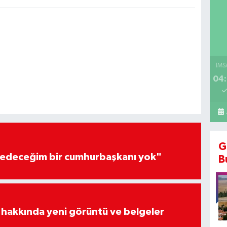
İMS
04:
G
edeceğim bir cumhurbaşkanı yok"
B
 hakkında yeni görüntü ve belgeler