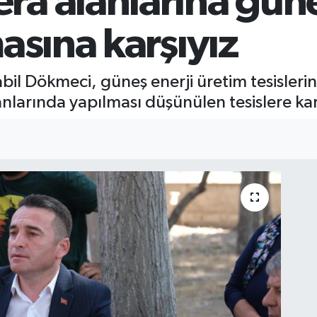
a alanlarına güne
asına karşıyız
bil Dökmeci, güneş enerji üretim tesislerin
larında yapılması düşünülen tesislere karşı