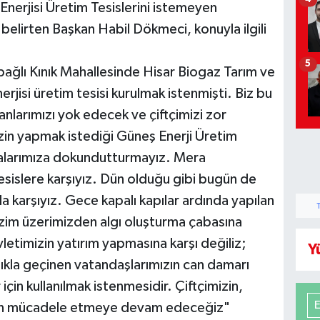
nerjisi Üretim Tesislerini istemeyen
 belirten Başkan Habil Dökmeci, konuyla ilgili
5
 bağlı Kınık Mahallesinde Hisar Biogaz Tarım ve
rjisi üretim tesisi kurulmak istenmişti. Biz bu
anlarımızı yok edecek ve çiftçimizi zor
zin yapmak istediği Güneş Enerji Üretim
eralarımıza dokundutturmayız. Mera
esislere karşıyız. Dün olduğu gibi bugün de
ıkla karşıyız. Gece kapalı kapılar ardında yapılan
zim üzerimizden algı oluşturma çabasına
vletimizin yatırım yapmasına karşı değiliz;
Y
ıkla geçinen vatandaşlarımızın can damarı
için kullanılmak istenmesidir. Çiftçimizin,
çin mücadele etmeye devam edeceğiz"