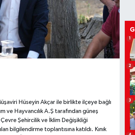
G
1
2
3
viri Hüseyin Akçar ile birlikte ilçeye bağlı
ım ve Hayvancılık A.Ş tarafından güneş
Çevre Şehircilik ve İklim Değişikliği
lan bilgilendirme toplantısına katıldı. Kınık
4