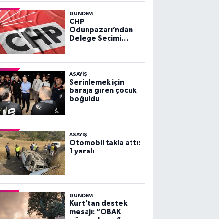
GÜNDEM
CHP
Odunpazarı’ndan
Delege Seçimi
Duyurusu
ASAYİŞ
Serinlemek için
baraja giren çocuk
boğuldu
ASAYİŞ
Otomobil takla attı:
1 yaralı
GÜNDEM
Kurt’tan destek
mesajı: “OBAK