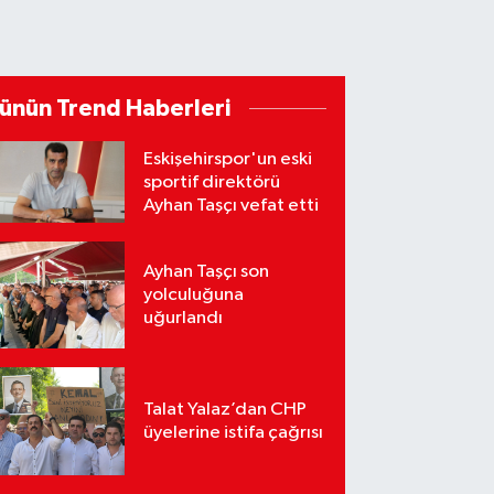
ünün Trend Haberleri
Eskişehirspor'un eski
sportif direktörü
Ayhan Taşçı vefat etti
Ayhan Taşçı son
yolculuğuna
uğurlandı
Talat Yalaz’dan CHP
üyelerine istifa çağrısı