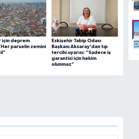
r için deprem
Eskişehir Tabip Odası
 “Her parselin zemini
Başkanı Aksaray’dan tıp
il”
tercihi uyarısı: “Sadece iş
garantisi için hekim
olunmaz”