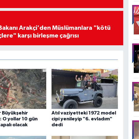
i Bakanı Arakçi'den Müslümanlara "kötü
çlere" karşı birleşme çağrısı
r Büyükşehir
Atıl vaziyetteki 1972 model
 O yollar 10 gün
cipi yenileyip "6. evladım"
kapalı olacak
dedi