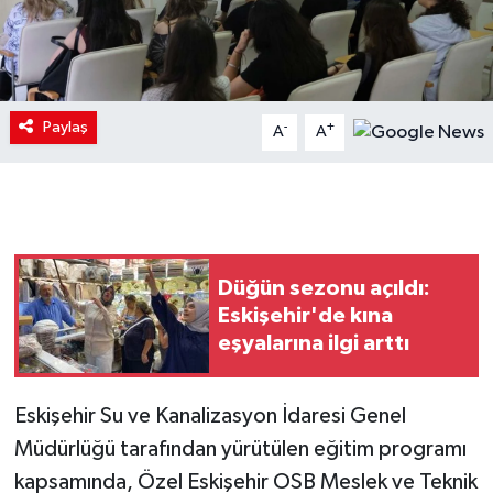
Paylaş
-
+
A
A
Düğün sezonu açıldı:
Eskişehir'de kına
eşyalarına ilgi arttı
Eskişehir Su ve Kanalizasyon İdaresi Genel
Müdürlüğü tarafından yürütülen eğitim programı
kapsamında, Özel Eskişehir OSB Meslek ve Teknik