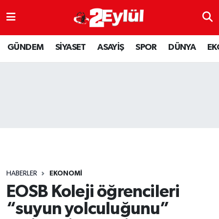
ASAYİŞ
Nöbetçi Eczaneler
GÜNDEM
SİYASET
ASAYİŞ
SPOR
DÜNYA
EK
DÜNYA
Hava Durumu
EKONOMİ
Eskişehir Namaz Vakitleri
GÜNDEM
Trafik Durumu
RESMİ İLAN
Puan Durumu ve Fikstür
SİYASET
Tüm Manşetler
HABERLER
EKONOMİ
SPOR
Son Dakika Haberleri
EOSB Koleji öğrencileri
“suyun yolculuğunu”
YAŞAM
Haber Arşivi