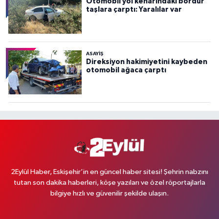
Otomobil yol kenarındaki bordür
taşlara çarptı: Yaralılar var
ASAYİŞ
Direksiyon hakimiyetini kaybeden
otomobil ağaca çarptı
2Eylül Haber, Eskişehir’in en güncel haber sitesi! Şehrin nabzını
tutan son dakika haberleri, köşe yazıları ve özel röportajlarla
bilgiye hızlı ve güvenilir şekilde ulaşın.