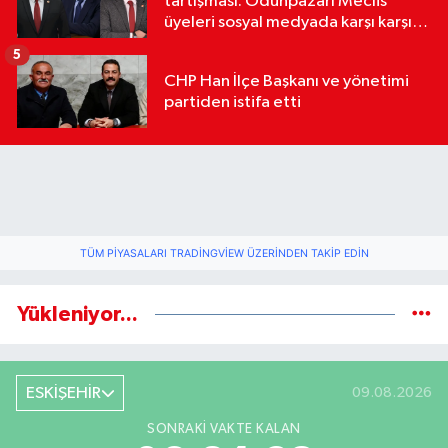
tartışması: Odunpazarı Meclis
üyeleri sosyal medyada karşı karşıya
geldi
5
CHP Han İlçe Başkanı ve yönetimi
partiden istifa etti
TÜM PIYASALARI TRADINGVIEW ÜZERINDEN TAKIP EDIN
Yükleniyor...
ESKİŞEHİR
09.08.2026
SONRAKI VAKTE KALAN