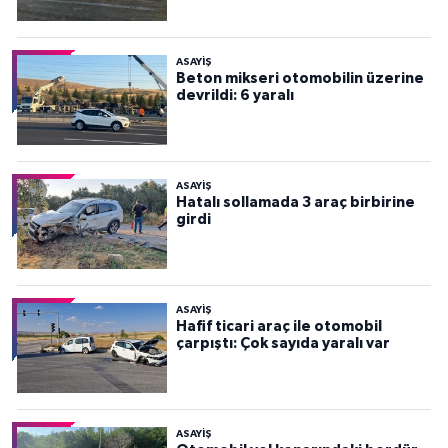
ASAYİŞ
Beton mikseri otomobilin üzerine
devrildi: 6 yaralı
ASAYİŞ
Hatalı sollamada 3 araç birbirine
girdi
ASAYİŞ
Hafif ticari araç ile otomobil
çarpıştı: Çok sayıda yaralı var
ASAYİŞ