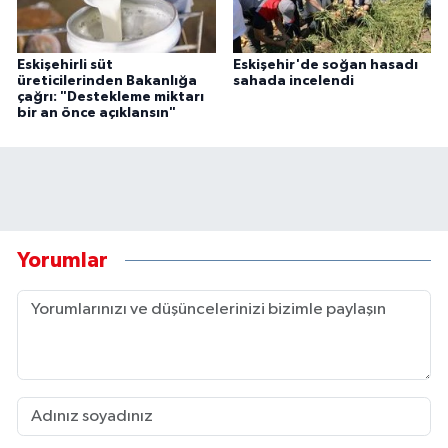
Eskişehirli süt
Eskişehir'de soğan hasadı
üreticilerinden Bakanlığa
sahada incelendi
çağrı: "Destekleme miktarı
bir an önce açıklansın"
Yorumlar