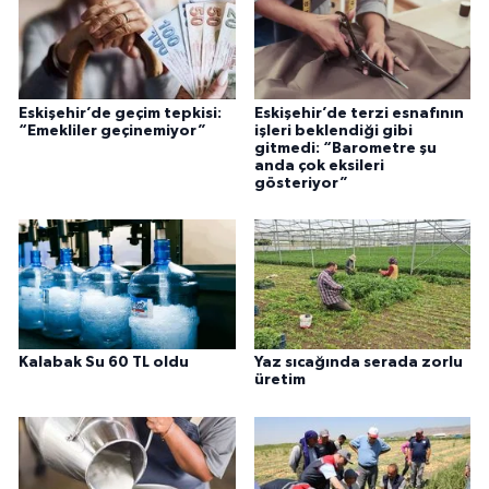
Eskişehir’de geçim tepkisi:
Eskişehir’de terzi esnafının
“Emekliler geçinemiyor”
işleri beklendiği gibi
gitmedi: “Barometre şu
anda çok eksileri
gösteriyor”
Kalabak Su 60 TL oldu
Yaz sıcağında serada zorlu
üretim