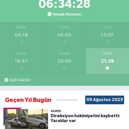
06:34:27
İmsak Namazı
İMSAK
GÜNEŞ
ÖĞLE
04:18
05:55
13:07
İKINDI
AKŞAM
YATSI
16:57
20:08
21:39
Aylık Vakitler
Geçen Yıl Bugün
09 Ağustos 2025
ASAYİŞ
Direksiyon hakimiyetini kaybetti:
Yaralılar var