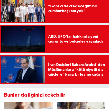
"Görevi devredeceğim bir
cumhurbaşkanı yok"
ABD, UFO'lar hakkında yeni
görüntü ve belgeler yayınladı
İran Dışişleri Bakanı Arakçi'den
Müslümanlara "kötü niyetli dış
güçlere" karşı birleşme çağrısı
Bunlar da ilginizi çekebilir