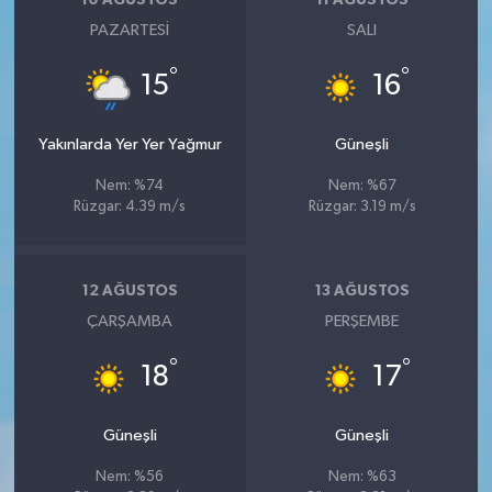
10 AĞUSTOS
11 AĞUSTOS
PAZARTESI
SALI
°
°
15
16
Yakınlarda Yer Yer Yağmur
Güneşli
Nem: %74
Nem: %67
Rüzgar: 4.39 m/s
Rüzgar: 3.19 m/s
12 AĞUSTOS
13 AĞUSTOS
ÇARŞAMBA
PERŞEMBE
°
°
18
17
Güneşli
Güneşli
Nem: %56
Nem: %63