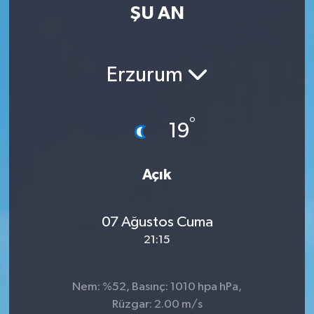
ŞU AN
Erzurum
°
19
Açık
07 Ağustos Cuma
21:15
Nem: %52, Basınç: 1010 hpa hPa,
Rüzgar: 2.00 m/s