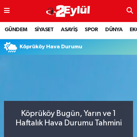
ASAYİŞ
Nöbetçi Eczaneler
GÜNDEM
SİYASET
ASAYİŞ
SPOR
DÜNYA
EK
DÜNYA
Hava Durumu
Köprüköy Hava Durumu
EKONOMİ
Eskişehir Namaz Vakitleri
GÜNDEM
Trafik Durumu
RESMİ İLAN
Puan Durumu ve Fikstür
SİYASET
Tüm Manşetler
Köprüköy Bugün, Yarın ve 1
SPOR
Son Dakika Haberleri
Haftalık Hava Durumu Tahmini
YAŞAM
Haber Arşivi