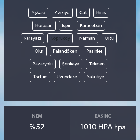
Aşkale
Aziziye
Çat
Hınıs
Horasan
İspir
Karaçoban
Karayazı
Köprüköy
Narman
Oltu
Olur
Palandöken
Pasinler
Pazaryolu
Şenkaya
Tekman
Tortum
Uzundere
Yakutiye
NEM
BASINÇ
%52
1010 HPA
hpa