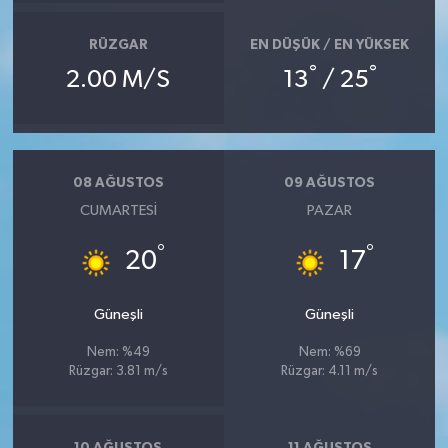
RÜZGAR
EN DÜŞÜK / EN YÜKSEK
°
°
2.00 M/S
13
/ 25
08 AĞUSTOS
09 AĞUSTOS
CUMARTESI
PAZAR
°
°
20
17
Güneşli
Güneşli
Nem: %49
Nem: %69
Rüzgar: 3.81 m/s
Rüzgar: 4.11 m/s