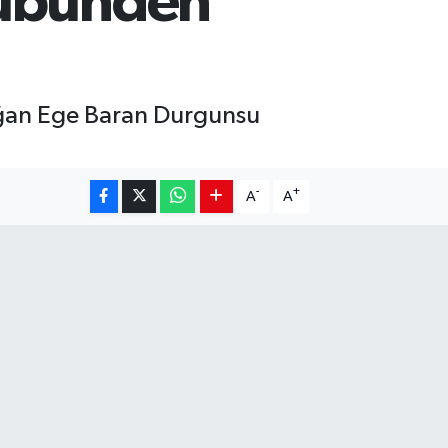
lübünden
ağan Ege Baran Durgunsu
-
+
A
A