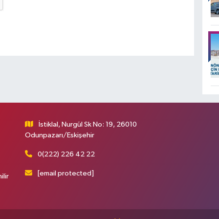
İstiklal, Nurgül Sk No: 19, 26010
Odunpazarı/Eskişehir
0(222) 226 42 22
[email protected]
ilir