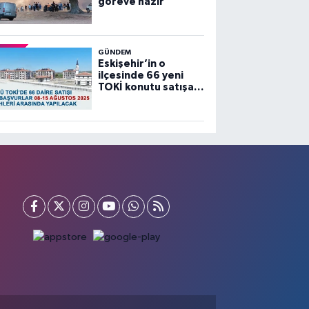
göreve hazır”
GÜNDEM
Eskişehir’in o
ilçesinde 66 yeni
TOKİ konutu satışa
sunuluyor…