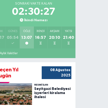
SONRAKI VAKTE KALAN
02:30:26
İkindi Namazı
AK
GÜNEŞ
ÖĞLE
İKINDI
AKŞAM
YATSI
17
05:54
13:07
16:57
20:10
21:40
Aylık Vakitler
eçen Yıl
08 Ağustos
ugün
2025
RESMİ İLAN
Seyitgazi Belediyesi
işyerleri kiralama
ihalesi