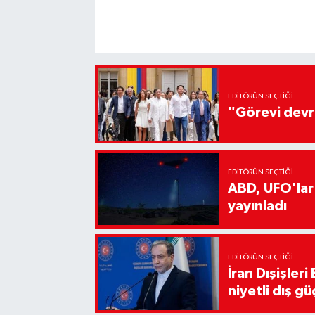
EDITÖRÜN SEÇTIĞI
"Görevi devr
EDITÖRÜN SEÇTIĞI
ABD, UFO'lar
yayınladı
EDITÖRÜN SEÇTIĞI
İran Dışişler
niyetli dış gü