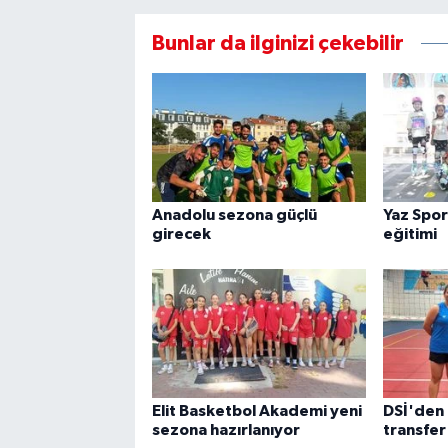
Bunlar da ilginizi çekebilir
Anadolu sezona güçlü
Yaz Spor
girecek
eğitimi
Elit Basketbol Akademi yeni
DSİ'den
sezona hazırlanıyor
transfer