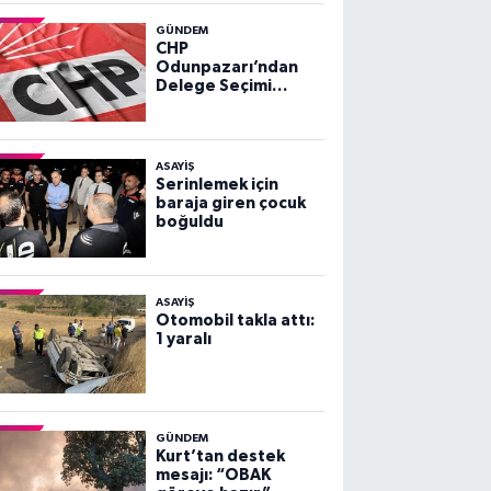
GÜNDEM
CHP
Odunpazarı’ndan
Delege Seçimi
Duyurusu
ASAYİŞ
Serinlemek için
baraja giren çocuk
boğuldu
ASAYİŞ
Otomobil takla attı:
1 yaralı
GÜNDEM
Kurt’tan destek
mesajı: “OBAK