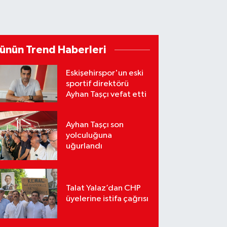
ünün Trend Haberleri
Eskişehirspor'un eski
sportif direktörü
Ayhan Taşçı vefat etti
Ayhan Taşçı son
yolculuğuna
uğurlandı
Talat Yalaz’dan CHP
üyelerine istifa çağrısı