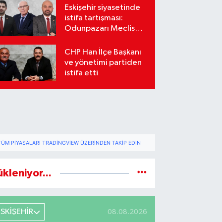
Eskişehir siyasetinde
istifa tartışması:
Odunpazarı Meclis
üyeleri sosyal
medyada karşı karşıya
CHP Han İlçe Başkanı
geldi
ve yönetimi partiden
istifa etti
TÜM PIYASALARI TRADINGVIEW ÜZERINDEN TAKIP EDIN
ükleniyor...
ESKİŞEHİR
08.08.2026