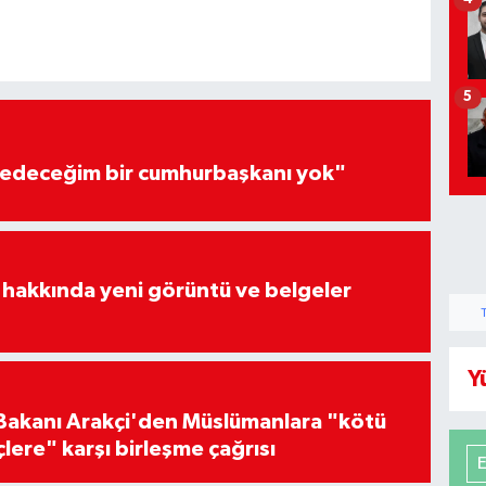
5
edeceğim bir cumhurbaşkanı yok"
 hakkında yeni görüntü ve belgeler
Y
i Bakanı Arakçi'den Müslümanlara "kötü
çlere" karşı birleşme çağrısı