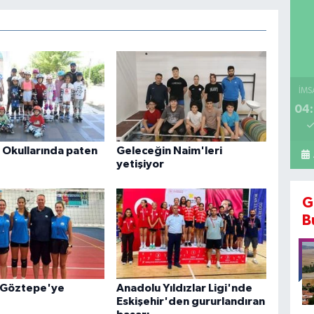
İMS
04:
 Okullarında paten
Geleceğin Naim'leri
yetişiyor
G
B
 Göztepe'ye
Anadolu Yıldızlar Ligi'nde
Eskişehir'den gururlandıran