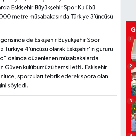
arda Eskişehir Büyükşehir Spor Kulübü
000 metre müsabakasında Türkiye 3’üncüsü
G
1
gorisinde de Eskişehir Büyükşehir Spor
z Türkiye 4’üncüsü olarak Eskişehir’in gururu
ano” dalında düzenlenen müsabakalarda
2
an Güven kulübümüzü temsil etti. Eskişehir
nlüce, sporcuları tebrik ederek spora olan
ni söyledi.
3
4