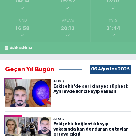
04:14
05:52
13:07
İKINDI
AKŞAM
YATSI
16:58
20:12
21:44
Aylık Vakitler
Geçen Yıl Bugün
06 Ağustos 2025
ASAYİŞ
Eskişehir’de seri cinayet şüphesi:
Aynı evde ikinci kayıp vakası!
ASAYİŞ
Eskişehir bağlantılı kayıp
vakasında kan donduran detaylar
ortaya çıktı!