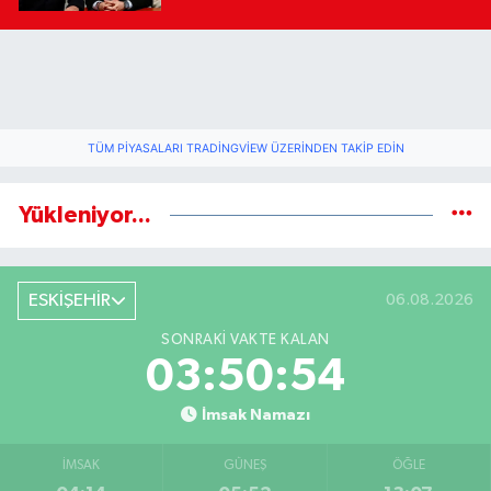
TÜM PIYASALARI TRADINGVIEW ÜZERINDEN TAKIP EDIN
Yükleniyor...
ESKİŞEHİR
06.08.2026
SONRAKI VAKTE KALAN
03:50:54
İmsak Namazı
İMSAK
GÜNEŞ
ÖĞLE