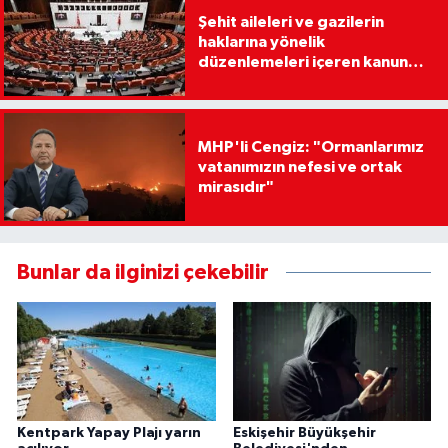
Şehit aileleri ve gazilerin
haklarına yönelik
düzenlemeleri içeren kanun
teklifi, Milli Savunma
Komisyonunda
MHP'li Cengiz: "Ormanlarımız
vatanımızın nefesi ve ortak
mirasıdır"
Bunlar da ilginizi çekebilir
Kentpark Yapay Plajı yarın
Eskişehir Büyükşehir