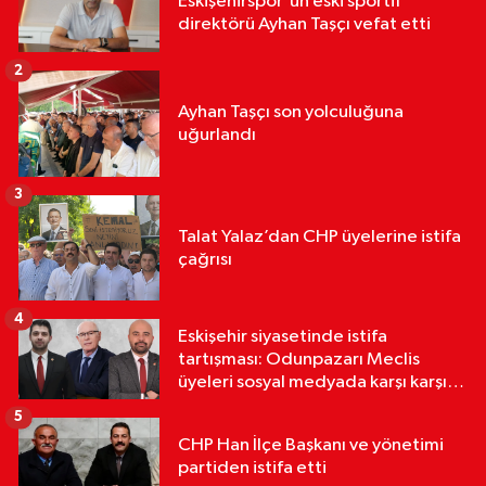
Eskişehirspor'un eski sportif
direktörü Ayhan Taşçı vefat etti
2
Ayhan Taşçı son yolculuğuna
uğurlandı
3
Talat Yalaz’dan CHP üyelerine istifa
çağrısı
4
Eskişehir siyasetinde istifa
tartışması: Odunpazarı Meclis
üyeleri sosyal medyada karşı karşıya
geldi
5
CHP Han İlçe Başkanı ve yönetimi
partiden istifa etti