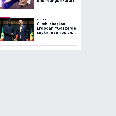
erişim engeli kararı
SİYASET
Cumhurbaşkanı
Erdoğan: "Gazze'de
soykırım son bulana
dek, mücadelemiz
sürecek"