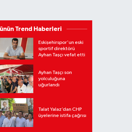
ünün Trend Haberleri
Eskişehirspor'un eski
sportif direktörü
Ayhan Taşçı vefat etti
Ayhan Taşçı son
yolculuğuna
uğurlandı
Talat Yalaz’dan CHP
üyelerine istifa çağrısı