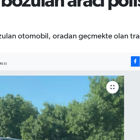
bozulan aracı poli
zulan otomobil, oradan geçmekte olan trafik
RESI