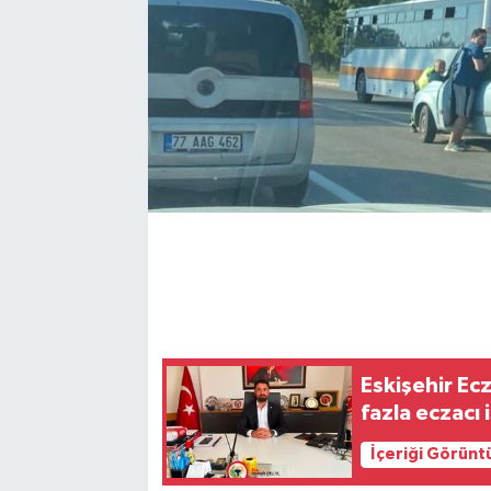
Eskişehir Ec
fazla eczacı 
İçeriği Görünt