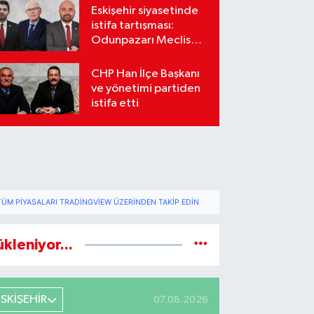
Eskişehir siyasetinde
istifa tartışması:
Odunpazarı Meclis
üyeleri sosyal
medyada karşı karşıya
CHP Han İlçe Başkanı
geldi
ve yönetimi partiden
istifa etti
TÜM PIYASALARI TRADINGVIEW ÜZERINDEN TAKIP EDIN
ükleniyor...
ESKİŞEHİR
07.08.2026