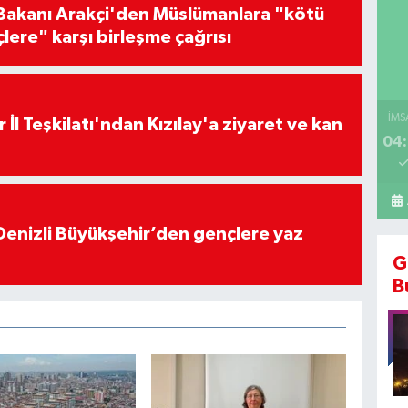
i Bakanı Arakçi'den Müslümanlara "kötü
çlere" karşı birleşme çağrısı
İMS
 İl Teşkilatı'ndan Kızılay'a ziyaret ve kan
04:
Denizli Büyükşehir’den gençlere yaz
G
B