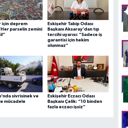
r için deprem
Eskişehir Tabip Odası
 “Her parselin zemini
Başkanı Aksaray’dan tıp
il”
tercihi uyarısı: “Sadece iş
garantisi için hekim
olunmaz”
’nda sivrisinek ve
Eskişehir Eczacı Odası
le mücadele
Başkanı Çelik: “10 binden
fazla eczacı işsiz”