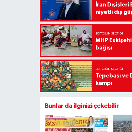
İran Dışişler
niyetli dış gü
EDITÖRÜN SEÇTIĞI
MHP Eskişehir
bağışı
EDITÖRÜN SEÇTIĞI
Tepebaşı ve 
kampı
Bunlar da ilginizi çekebilir