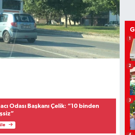
G
1
2
3
zacı Odası Başkanı Çelik: “10 binden
işsiz”
üle
4