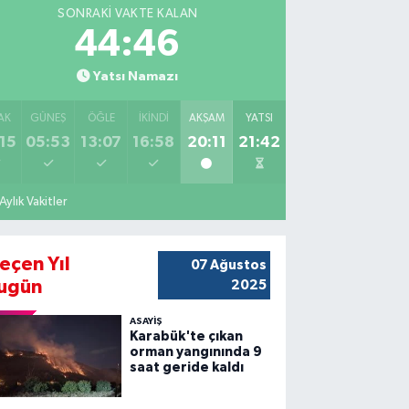
SONRAKI VAKTE KALAN
44:45
Yatsı Namazı
AK
GÜNEŞ
ÖĞLE
İKINDI
AKŞAM
YATSI
15
05:53
13:07
16:58
20:11
21:42
Aylık Vakitler
eçen Yıl
07 Ağustos
ugün
2025
ASAYİŞ
Karabük'te çıkan
orman yangınında 9
saat geride kaldı