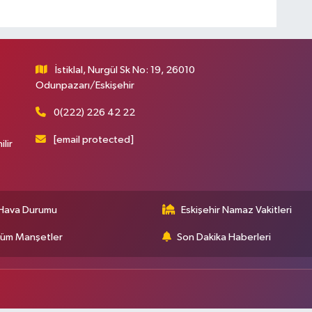
İstiklal, Nurgül Sk No: 19, 26010
Odunpazarı/Eskişehir
0(222) 226 42 22
[email protected]
ilir
Hava Durumu
Eskişehir Namaz Vakitleri
üm Manşetler
Son Dakika Haberleri