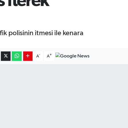
s iterek
 polisinin itmesi ile kenara
-
+
A
A