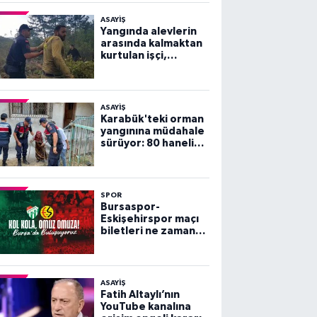
ASAYİŞ
Yangında alevlerin
arasında kalmaktan
kurtulan işçi,
arkadaşlarını
göremeyince büyük
panik yaşadı
ASAYİŞ
Karabük'teki orman
yangınına müdahale
sürüyor: 80 haneli
köy tahliye edildi
SPOR
Bursaspor-
Eskişehirspor maçı
biletleri ne zaman
satışa çıkacak?
ASAYİŞ
Fatih Altaylı’nın
YouTube kanalına