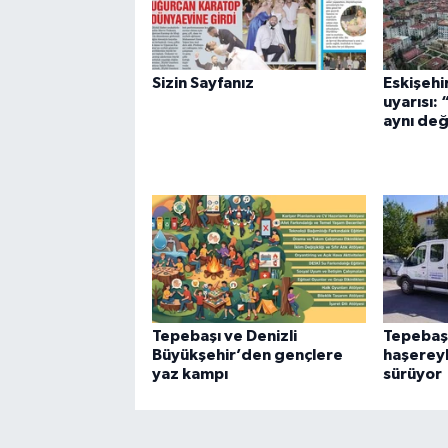
Sizin Sayfanız
Eskişehi
uyarısı:
aynı değ
Tepebaşı ve Denizli
Tepebaşı
Büyükşehir’den gençlere
haşerey
yaz kampı
sürüyor