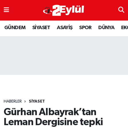
ASAYİŞ
Nöbetçi Eczaneler
GÜNDEM
SİYASET
ASAYİŞ
SPOR
DÜNYA
EK
DÜNYA
Hava Durumu
EKONOMİ
Eskişehir Namaz Vakitleri
GÜNDEM
Trafik Durumu
RESMİ İLAN
Puan Durumu ve Fikstür
SİYASET
Tüm Manşetler
HABERLER
SİYASET
SPOR
Son Dakika Haberleri
Gürhan Albayrak’tan
Leman Dergisine tepki
YAŞAM
Haber Arşivi