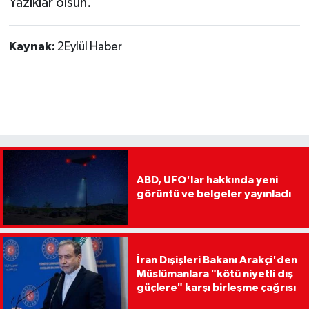
Yazıklar olsun.”
Kaynak:
2Eylül Haber
ABD, UFO'lar hakkında yeni
görüntü ve belgeler yayınladı
İran Dışişleri Bakanı Arakçi'den
Müslümanlara "kötü niyetli dış
güçlere" karşı birleşme çağrısı