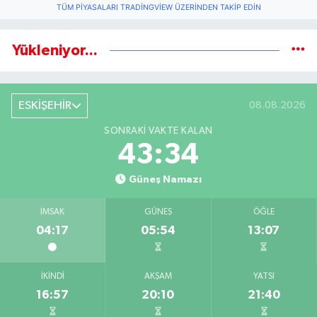
TÜM PIYASALARI TRADINGVIEW ÜZERINDEN TAKIP EDIN
Yükleniyor...
ESKİŞEHİR
08.08.2026
SONRAKI VAKTE KALAN
43:34
Güneş Namazı
İMSAK
GÜNEŞ
ÖĞLE
04:17
05:54
13:07
İKINDI
AKŞAM
YATSI
16:57
20:10
21:40