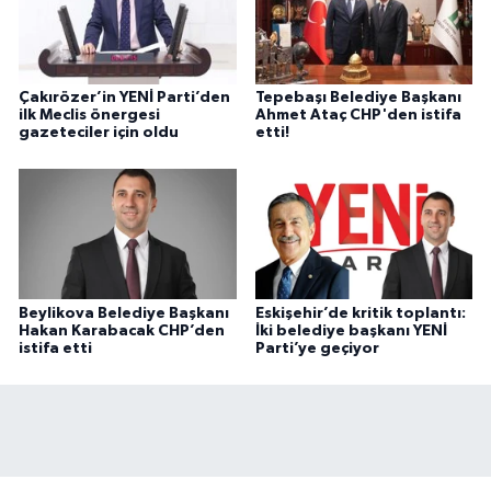
Çakırözer’in YENİ Parti’den
Tepebaşı Belediye Başkanı
ilk Meclis önergesi
Ahmet Ataç CHP'den istifa
gazeteciler için oldu
etti!
Beylikova Belediye Başkanı
Eskişehir’de kritik toplantı:
Hakan Karabacak CHP’den
İki belediye başkanı YENİ
istifa etti
Parti’ye geçiyor