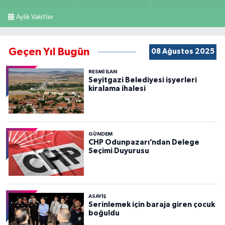
Aylık Vakitler
Geçen Yıl Bugün
08 Ağustos 2025
RESMİ İLAN
Seyitgazi Belediyesi işyerleri
kiralama ihalesi
GÜNDEM
CHP Odunpazarı’ndan Delege
Seçimi Duyurusu
ASAYİŞ
Serinlemek için baraja giren çocuk
boğuldu