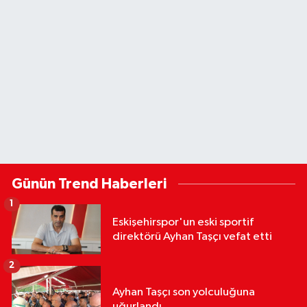
Günün Trend Haberleri
1
Eskişehirspor'un eski sportif
direktörü Ayhan Taşçı vefat etti
2
Ayhan Taşçı son yolculuğuna
uğurlandı