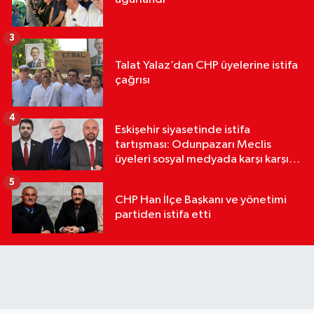
3
Talat Yalaz’dan CHP üyelerine istifa
çağrısı
4
Eskişehir siyasetinde istifa
tartışması: Odunpazarı Meclis
üyeleri sosyal medyada karşı karşıya
geldi
5
CHP Han İlçe Başkanı ve yönetimi
partiden istifa etti