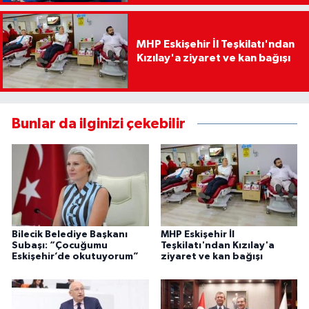
MHP Eskişehir İl Teşkilatı'ndan
Kızılay'a ziyaret ve kan bağışı
Bunlar da ilginizi çekebilir
Bilecik Belediye Başkanı
MHP Eskişehir İl
Subaşı: “Çocuğumu
Teşkilatı'ndan Kızılay'a
Eskişehir’de okutuyorum”
ziyaret ve kan bağışı