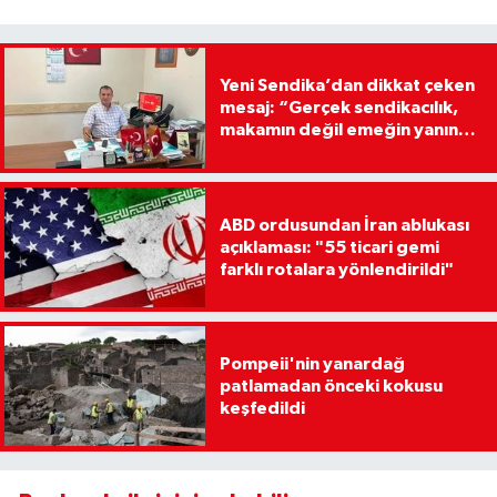
Yeni Sendika’dan dikkat çeken
mesaj: “Gerçek sendikacılık,
makamın değil emeğin yanında
yer olmaktır”
ABD ordusundan İran ablukası
açıklaması: "55 ticari gemi
farklı rotalara yönlendirildi"
Pompeii'nin yanardağ
patlamadan önceki kokusu
keşfedildi