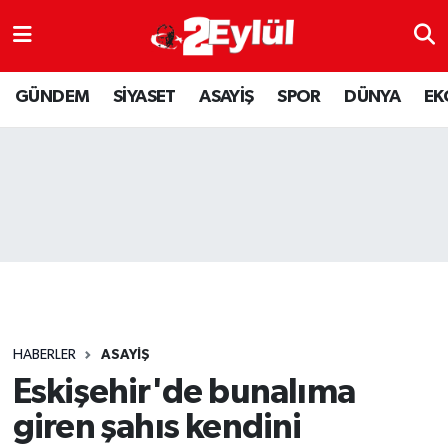
ASAYİŞ
Nöbetçi Eczaneler
GÜNDEM
SİYASET
ASAYİŞ
SPOR
DÜNYA
EK
DÜNYA
Hava Durumu
EKONOMİ
Eskişehir Namaz Vakitleri
GÜNDEM
Trafik Durumu
RESMİ İLAN
Puan Durumu ve Fikstür
SİYASET
Tüm Manşetler
HABERLER
ASAYİŞ
SPOR
Son Dakika Haberleri
Eskişehir'de bunalıma
giren şahıs kendini
YAŞAM
Haber Arşivi