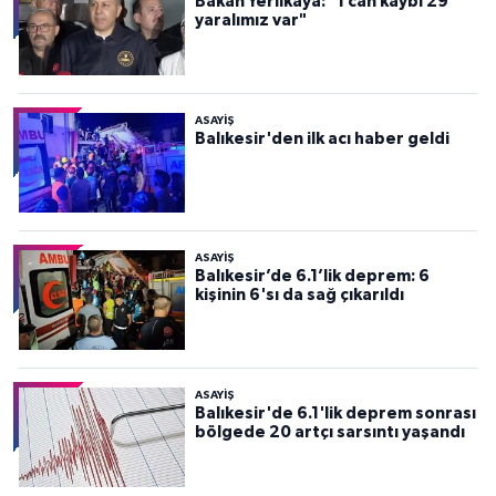
Bakan Yerlikaya: "1 can kaybı 29
yaralımız var"
ASAYİŞ
Balıkesir'den ilk acı haber geldi
ASAYİŞ
Balıkesir’de 6.1’lik deprem: 6
kişinin 6'sı da sağ çıkarıldı
ASAYİŞ
Balıkesir'de 6.1'lik deprem sonrası
bölgede 20 artçı sarsıntı yaşandı