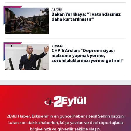
ASAYİŞ
Bakan Yerlikaya: "1 vatandaşımız
daha kurtarılmıştır"
SİYASET
CHP'li Arslan: "Depremi siyasi
malzeme yapmak yerine,
sorumluluklarınızı yerine getirin!"
2Eylül Haber, Eskişehir’in en güncel haber sitesi! Şehrin nabzını
tutan son dakika haberleri, köşe yazıları ve özel röportajlarla
bilgiye hızlı ve güvenilir şekilde ulaşın.