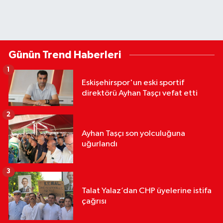
Günün Trend Haberleri
1
Eskişehirspor'un eski sportif
direktörü Ayhan Taşçı vefat etti
2
Ayhan Taşçı son yolculuğuna
uğurlandı
3
Talat Yalaz’dan CHP üyelerine istifa
çağrısı