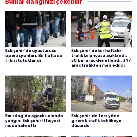
Bunlar da ilginizi çekebilir
Eskişehir’de uyuşturucu
Eskişehir’de bir haftalık
operasyonları: Bir haftada
trafik bilançosu açıklandı:
11 kişi tutuklandı
30 bin araç denetlendi, 347
araç trafikten men edildi
Emirdağ’da ağaçlık alanda
Eskişehir'de ters yöne
yangın: Eskişehir itfaiyesi
girerek trafik tehlikeye
müdahale etti
düşürdü