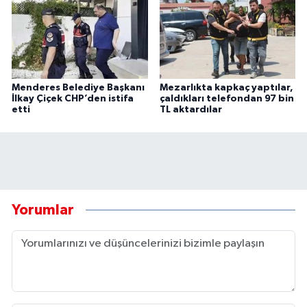
Menderes Belediye Başkanı
Mezarlıkta kapkaç yaptılar,
İlkay Çiçek CHP’den istifa
çaldıkları telefondan 97 bin
etti
TL aktardılar
Yorumlar