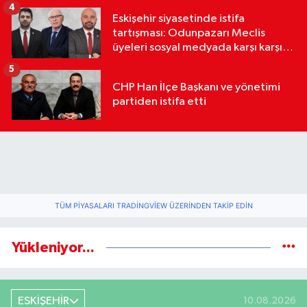
4
Eskişehir siyasetinde istifa
tartışması: Odunpazarı Meclis
üyeleri sosyal medyada karşı karşıya
geldi
5
CHP Han İlçe Başkanı ve yönetimi
partiden istifa etti
TÜM PIYASALARI TRADINGVIEW ÜZERINDEN TAKIP EDIN
Yükleniyor...
ESKİŞEHİR
10.08.2026